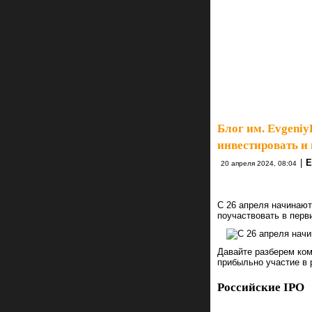
Блог им. Evgeniy
инвестировать и
|
Е
20 апреля 2024, 08:04
С 26 апреля начинают
поучаствовать в перв
Давайте разберем ком
прибыльно участие в 
Российские IPO