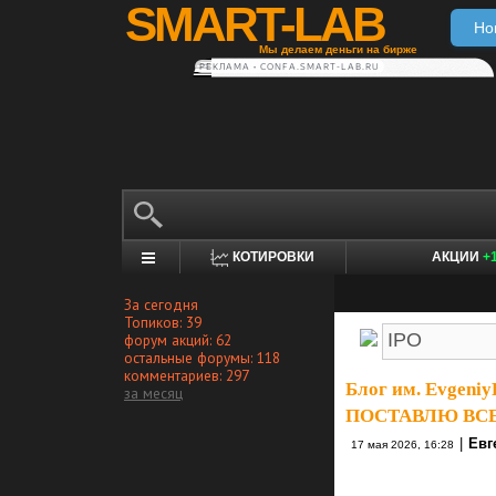
SMART-LAB
Но
Мы делаем деньги на бирже
РЕКЛАМА • CONFA.SMART-LAB.RU
КОТИРОВКИ
АКЦИИ
+
За сегодня
Топиков: 39
форум акций: 62
остальные форумы: 118
комментариев: 297
Блог им. Evgeniy
за месяц
ПОСТАВЛЮ ВСЕ
|
Евг
17 мая 2026, 16:28