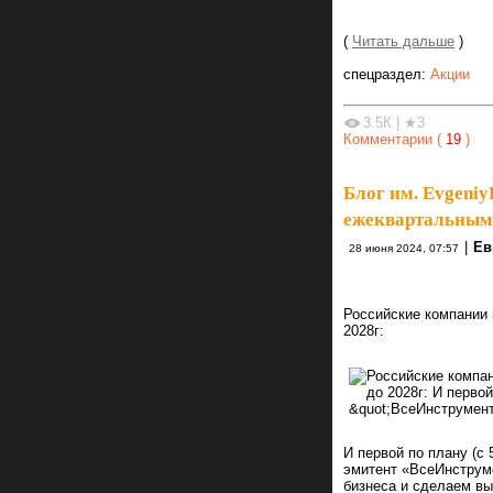
(
Читать дальше
)
спецраздел:
Акции
3.5К
|
★3
Комментарии (
19
)
Блог им. Evgeniy
ежеквартальным
|
Ев
28 июня 2024, 07:57
Российские компании
2028г:
И первой по плану (с 
эмитент «ВсеИнструме
бизнеса и сделаем вы