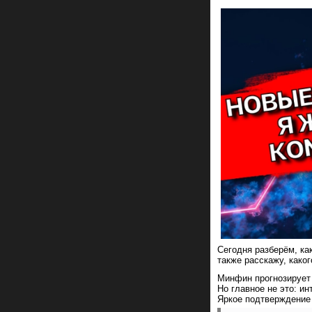
Сегодня разберём, ка
также расскажу, како
Минфин прогнозирует 
Но главное не это: и
Яркое подтверждение