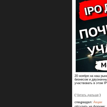
20 ноября на наш рын
бизнесом и двузначн
участвовать в этом I
(
Читать дальше
)
спецраздел:
Акции
обсудить на форуме: