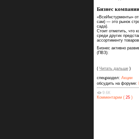
Бизнес компани
«ВсеИнстурменты» отно
сам) — это рынок стр
сада).
Стоит отметить, что 
среди других предста
ассортименту товаров
Бизнес активно развив
(ПВЗ):
(
Читать дальше
)
спецраздел:
Акции
обсудить на форуме:
9.6К
Комментарии (
25
)