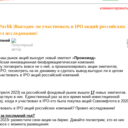
комментироват
Pavlik
|
Выгодно ли участвовать в IPO акций российских
л исследование!
гений
 наш рынок акций выходит новый эмитент «
Промомед
»
йская инновационная биофармацевтическая компания.
чу поговорить вовсе не о ней, а проанализировать акции эмитентов,
IPO, посмотреть на их динамику и сделать вывод-выгодно ли в целом
частвовать в IPO акций российский компаний.
апреля 2023) на российский фондовый рынок вышли
17
новых эмитентов.
частвую в них. Единственный раз за все время моей инвестиционной
а), когда я участвовал в IPO-это была покупка акций Совкомфлота в 2020
 за последний год?
 2023г разместили свои акции на бирже. Давайте посмотрим, кто из них
люсе с момента размещения: