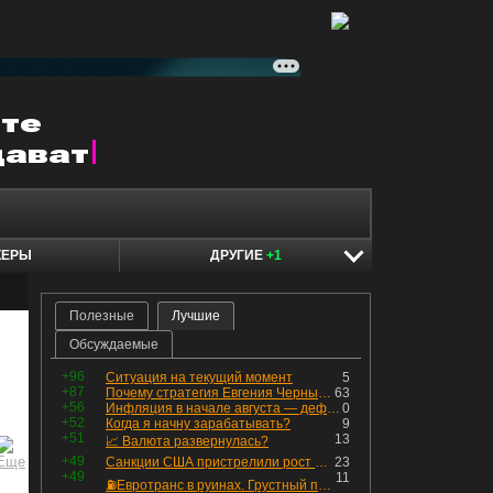
КЕРЫ
ДРУГИЕ
+1
Полезные
Лучшие
Обсуждаемые
+96
Ситуация на текущий момент
5
+87
Почему стратегия Евгения Черных приведет вас к убыткам в 2026 году
63
+56
Инфляция в начале августа — дефляция из-за топлива и плодоовощной корзины, но услуги продолжают дорожать, а рубль начал ослабевать.
0
+52
Когда я начну зарабатывать?
9
+51
13
📈 Валюта развернулась?
+49
Санкции США пристрелили рост акций в России
23
+49
11
⛽️Евротранс в руинах. Грустный пост😶😞 Что изменилось в облигациях?