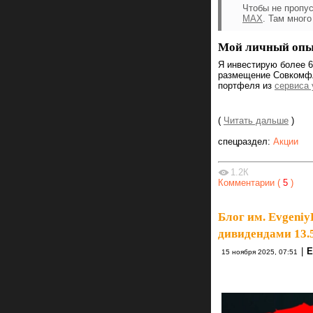
Чтобы не пропу
MAX
. Там много
Мой личный опыт
Я инвестирую более 6 
размещение Совкомфло
портфеля из
сервиса 
(
Читать дальше
)
спецраздел:
Акции
1.2К
Комментарии (
5
)
Блог им. Evgeniy
дивидендами 13.
|
Е
15 ноября 2025, 07:51