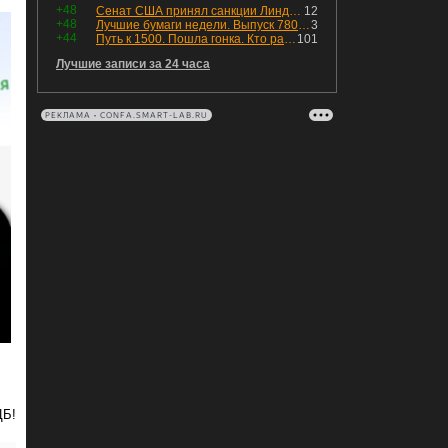
+48
Сенат США принял санкции Линдси Грэма против России
12
+48
Лучшие бумаги недели. Выпуск 780 – обновления для пятницы
3
+44
Путь к 1500. Пошла гонка. Кто раньше продаст.
101
Лучшие записи за 24 часа
РЕКЛАМА • CONFA.SMART-LAB.RU
ЦБ!