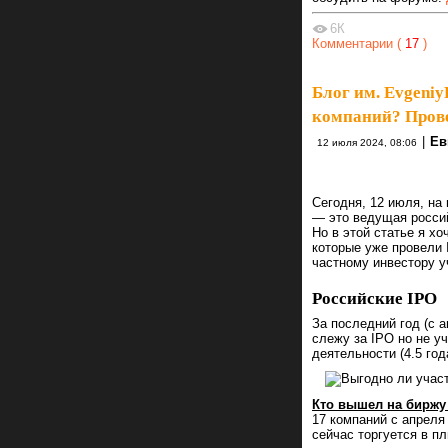
6К
Комментарии (
17
)
Блог им. Evgeniy
компаний? Прове
|
Ев
12 июля 2024, 08:06
Сегодня, 12 июля, на
— это ведущая росси
Но в этой статье я хо
которые уже провели 
частному инвестору у
Российские IPO
За последний год (с 
слежу за IPO но не у
деятельности (4.5 год
Кто вышел на биржу
17 компаний с апреля
сейчас торгуется в п