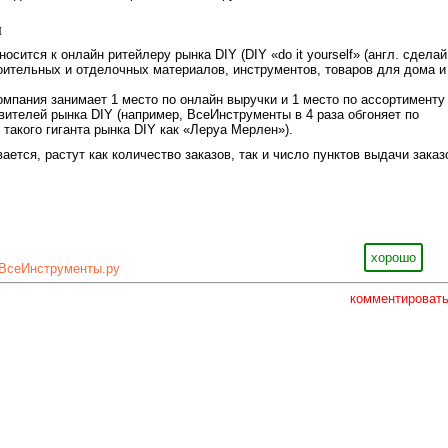
и
сится к онлайн ритейлеру рынка DIY (DIY «do it yourself» (англ. сделай
оительных и отделочных материалов, инструментов, товаров для дома и
компания занимает 1 место по онлайн выручки и 1 место по ассортименту
вителей рынка DIY (например, ВсеИнструменты в 4 раза обгоняет по
 такого гиганта рынка DIY как «Леруа Мерлен»).
ается, растут как количество заказов, так и число пунктов выдачи заказ
хорошо
ВсеИнструменты.ру
комментироват