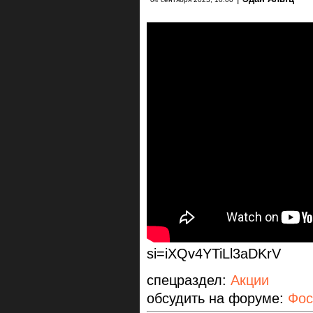
si=iXQv4YTiLl3aDKrV
спецраздел:
Акции
обсудить на форуме:
Фос