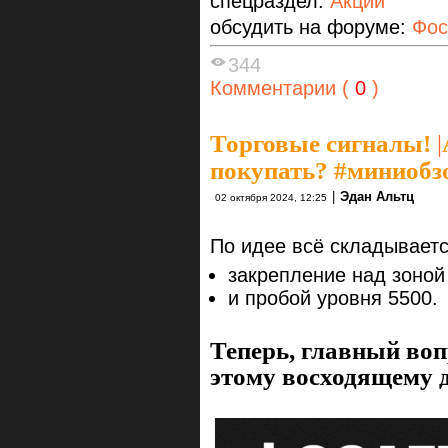
спецраздел:
Акции
обсудить на форуме:
Фос
344
Комментарии (
0
)
Торговые сигналы!
|
покупать? #миниобз
|
Эдан Альтц
02 октября 2024, 12:25
По идее всё складываетс
закрепление над зоной
и пробой уровня 5500.
Теперь, главный воп
этому восходящему