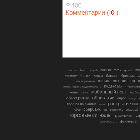
400
Комментарии (
0
)
eurusd
forex
imo
bitcoin
brent
cnyrub
gbpusd
банки
биткоин
брокеры
биржа
аэрофлот
в
дивиденды
доллар
д
гмк норникель
индекс мб
инфляция
инвестиции в недвижимость
мобильный пост
лукойл
мосбир
магнит
облигации
обзор рынка
опрос
опцио
раскрытие ин
прогноз по акциям
путин
сбербанк
сбер
северсталь
смартлаб
сво
торговые сигналы
трейдинг
ук
фьючерсы
фьючерс ртс