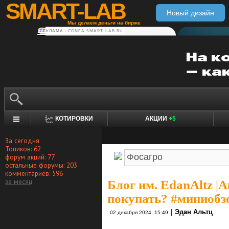
SMART-LAB
Новый дизайн
Мы делаем деньги на бирже
РЕКЛАМА • CONFA.SMART-LAB.RU
КОТИРОВКИ
АКЦИИ
+5
За сегодня
Топиков: 62
форум акций: 77
остальные форумы: 203
комментариев: 596
за месяц
Блог им. EdanAltz
|
А
покупать? #миниобз
|
Эдан Альтц
02 декабря 2024, 15:49