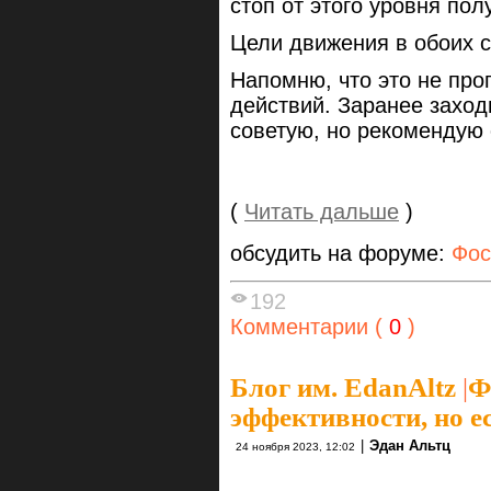
стоп от этого уровня пол
Цели движения в обоих с
Напомню, что это не про
действий. Заранее заходи
советую, но рекомендую 
(
Читать дальше
)
обсудить на форуме:
Фос
192
Комментарии (
0
)
Блог им. EdanAltz
|
Ф
эффективности, но е
|
Эдан Альтц
24 ноября 2023, 12:02