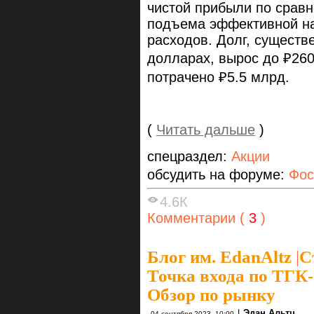
чистой прибыли по срав
подъема эффективной на
расходов. Долг, существ
долларах, вырос до ₽260
потрачено ₽5.5 млрд.
(
Читать дальше
)
спецраздел:
Акции
обсудить на форуме:
Фос
4.6К
Комментарии (
3
)
Блог им. EdanAltz
|
С
Точка входа по ТГК-1
Обзор по рынку
|
Эдан Альтц
04 сентября 2023, 10:00