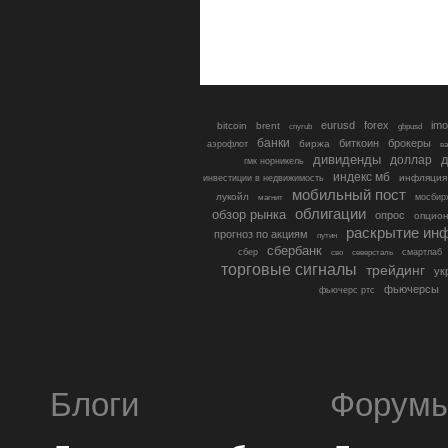
eurusd
forex
imo
bitcoin
brent
cnyrub
gbpusd
банки
биткоин
брокеры
биржа
аэрофлот
в
дивиденды
доллар
д
гмк норникель
индекс мб
инфляция
инвестиции в недвижимость
мобильный пост
лукойл
мосбир
магнит
облигации
обзор рынка
опрос
опцио
раскрытие ин
прогноз по акциям
путин
сбербанк
сбер
северсталь
смартлаб
сво
торговые сигналы
трейдинг
ук
фьючерсы
фьючерс ртс
Блоги
Форум