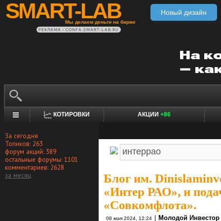
SMART-LAB
Новый дизайн
Мы делаем деньги на бирже
РЕКЛАМА • CONFA.SMART-LAB.RU
КОТИРОВКИ
АКЦИИ
+86
За сегодня
Топиков: 263
форум акций: 389
остальные форумы: 1101
комментариев: 2628
за месяц
Блог им. Dinislaminv
«Интер РАО», и пода
«Совкомфлота».
|
Молодой Инвестор
08 мая 2024, 12:24