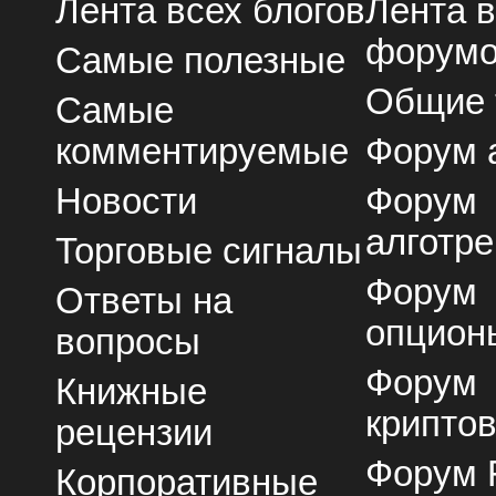
Лента всех блогов
Лента 
форум
Самые полезные
Общие
Самые
комментируемые
Форум 
Новости
Форум
алготре
Торговые сигналы
Форум
Ответы на
опцион
вопросы
Форум
Книжные
крипто
рецензии
Форум 
Корпоративные