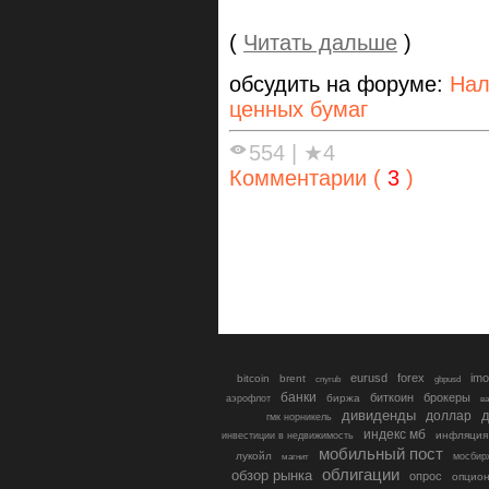
(
Читать дальше
)
обсудить на форуме:
Нал
ценных бумаг
554
|
★4
Комментарии (
3
)
eurusd
forex
imo
bitcoin
brent
cnyrub
gbpusd
банки
биткоин
брокеры
биржа
аэрофлот
в
дивиденды
доллар
д
гмк норникель
индекс мб
инфляция
инвестиции в недвижимость
мобильный пост
лукойл
мосбир
магнит
облигации
обзор рынка
опрос
опцио