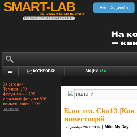
SMART-LAB
Новый дизайн
Мы делаем деньги на бирже
РЕКЛАМА • CONFA.SMART-LAB.RU
КОТИРОВКИ
АКЦИИ
+64
За сегодня
Топиков: 190
форум акций: 293
остальные форумы: 826
комментариев: 1904
за месяц
Блог им. Cka13
|
Как 
инвестиций
|
Mike My Day
20 декабря 2021, 23:02