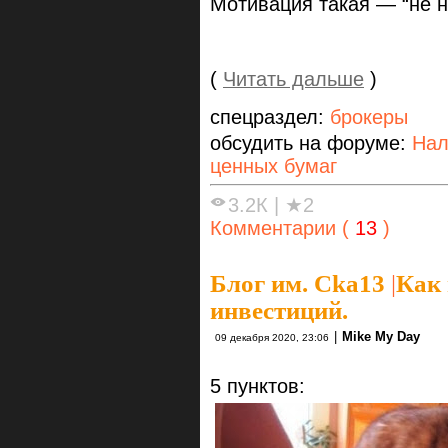
Мотивация такая — “не на
(
Читать дальше
)
спецраздел:
брокеры
обсудить на форуме:
Нал
ценных бумаг
3.2К
|
★2
Комментарии (
13
)
Блог им. Cka13
|
Как 
инвестиций.
|
Mike My Day
09 декабря 2020, 23:06
5 пунктов: