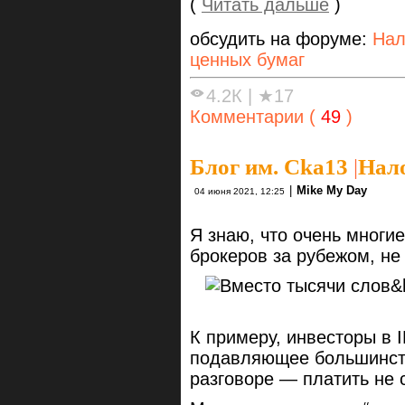
(
Читать дальше
)
обсудить на форуме:
Нал
ценных бумаг
4.2К
|
★17
Комментарии (
49
)
Блог им. Cka13
|
Нало
|
Mike My Day
04 июня 2021, 12:25
Я знаю, что очень многие
брокеров за рубежом, не
К примеру, инвесторы в 
подавляющее большинст
разговоре — платить не 