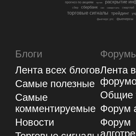
раскрытие ин
прогноз по акциям
путин
сбербанк
сбер
северсталь
смартлаб
сво
торговые сигналы
трейдинг
ук
фьючерсы
фьючерс ртс
Блоги
Форум
Лента всех блогов
Лента 
форум
Самые полезные
Общие
Самые
комментируемые
Форум 
Новости
Форум
алготре