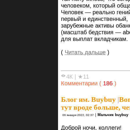
человеком, который общ
Человек — реально гений
первый и единственный, 
зарубежные активы обанк
(масштаб бедствия — abo
для выплат вкладчикам.
(
Читать дальше
)
4К
|
★11
Комментарии (
186
)
Блог им. Buybuy
|
Воп
тут вроде больше, ч
|
Мальчик buybuy
06 января 2022, 02:37
Доброй ночи, коллеги!