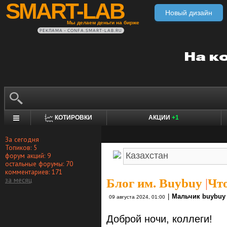
SMART-LAB
Новый дизайн
Мы делаем деньги на бирже
РЕКЛАМА • CONFA.SMART-LAB.RU
КОТИРОВКИ
АКЦИИ
+1
За сегодня
Топиков: 5
форум акций: 9
остальные форумы: 70
комментариев: 171
за месяц
Блог им. Buybuy
|
Что
|
Мальчик buybuy
09 августа 2024, 01:00
Доброй ночи, коллеги!