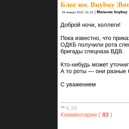
Блог им. Buybuy
|
Во
|
Мальчик buybuy
06 января 2022, 01:18
Доброй ночи, коллеги!
Пока известно, что прика
ОДКБ получили рота спец
бригады спецназа ВДВ.
Кто-нибудь может уточнит
А то роты — они разные 
С уважением
4.1К
Комментарии (
83
)