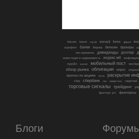
eurusd
forex
imo
bitcoin
brent
cnyrub
gbpusd
банки
биткоин
брокеры
биржа
аэрофлот
в
дивиденды
доллар
д
гмк норникель
индекс мб
инфляция
инвестиции в недвижимость
мобильный пост
лукойл
мосбир
магнит
облигации
обзор рынка
опрос
опцио
раскрытие ин
прогноз по акциям
путин
сбербанк
сбер
северсталь
смартлаб
сво
торговые сигналы
трейдинг
ук
фьючерсы
фьючерс ртс
Блоги
Форум