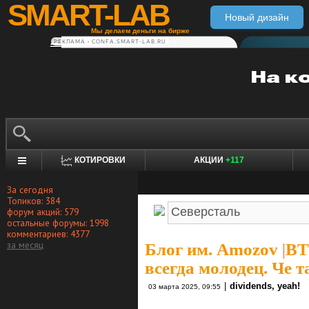
SMART-LAB
Новый дизайн
Мы делаем деньги на бирже
РЕКЛАМА • CONFA.SMART-LAB.RU
КОТИРОВКИ
АКЦИИ
+117
За сегодня
Топиков: 384
форум акций: 579
остальные форумы: 1998
комментариев: 4377
за месяц
Блог им. Amozov
|
ВТ
всегда молодец. Че 
|
dividends, yeah!
03 марта 2025, 09:55