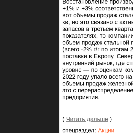
Восстановление произво
+1% и +3% соответственн
вот объемы продаж сталь
кв, но это связано с ак
запасов в третьем кварт
показателях, то компани
объем продаж стальной 
(всего -2% г/г по итогам
поставки в Европу, Севе
внутренний рынок, где с
уровне — по оценкам ком
2022 году упало всего на
объемы продаж железной 
это с перераспределени
предприятия.
(
Читать дальше
)
спецраздел:
Акции