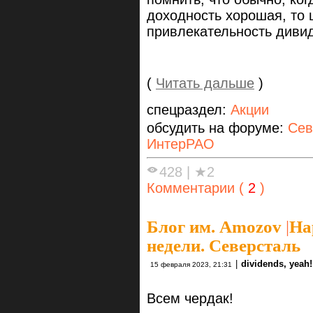
доходность хорошая, то 
привлекательность диви
(
Читать дальше
)
спецраздел:
Акции
обсудить на форуме:
Сев
ИнтерРАО
428
|
★2
Комментарии (
2
)
Блог им. Amozov
|
На
недели. Северсталь
|
dividends, yeah!
15 февраля 2023, 21:31
Всем чердак!