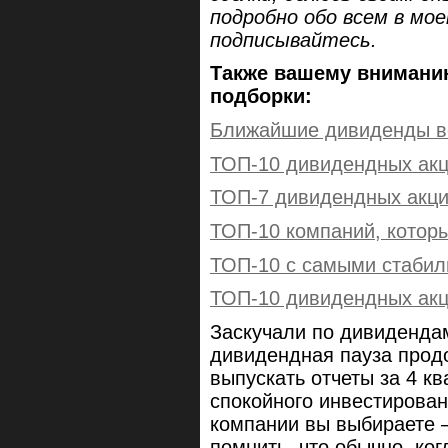
подробно обо всем в мо
подписывайтесь.
Также вашему внимани
подборки:
Ближайшие дивиденды в
ТОП-10 дивидендных акц
ТОП-7 дивидендных акций
ТОП-10 компаний, которы
ТОП-10 с самыми стаби
ТОП-10 дивидендных акци
Заскучали по дивидендам
дивидендная пауза прод
выпускать отчеты за 4 кв
спокойного инвестирова
компании вы выбираете –
помнить, что обычно, ко