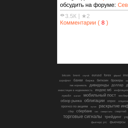
обсудить на форуме:
Сев
3.5К
|
★2
Комментарии (
8
)
eurusd
forex
imo
bitcoin
brent
cnyrub
gbpusd
банки
биткоин
брокеры
биржа
аэрофлот
в
дивиденды
доллар
д
гмк норникель
индекс мб
инфляция
инвестиции в недвижимость
мобильный пост
лукойл
мосбир
магнит
облигации
обзор рынка
опрос
опцио
раскрытие ин
прогноз по акциям
путин
сбербанк
сбер
северсталь
смартлаб
сво
торговые сигналы
трейдинг
ук
фьючерсы
фьючерс ртс