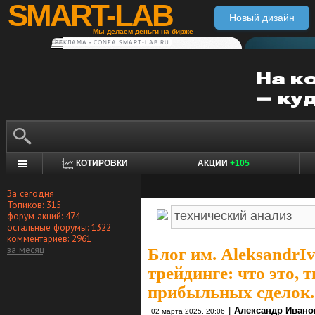
SMART-LAB
Новый дизайн
Мы делаем деньги на бирже
РЕКЛАМА • CONFA.SMART-LAB.RU
КОТИРОВКИ
АКЦИИ
+105
За сегодня
Топиков: 315
форум акций: 474
остальные форумы: 1322
комментариев: 2961
за месяц
Блог им. AleksandrI
трейдинге: что это, 
прибыльных сделок.
|
Александр Ивано
02 марта 2025, 20:06