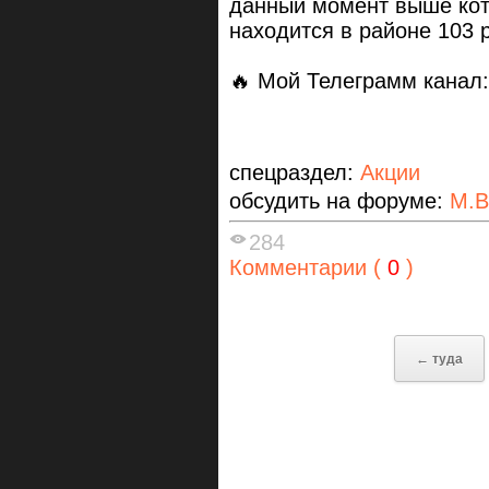
данный момент выше кот
находится в районе 103 
🔥 Мой Телеграмм канал
спецраздел:
Акции
обсудить на форуме:
М.В
284
Комментарии (
0
)
← туда