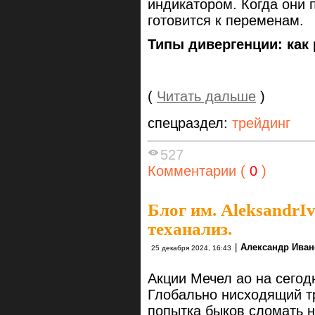
индикатором. Когда они 
готовится к переменам.
Типы дивергенции: как
(
Читать дальше
)
спецраздел:
трейдинг
527
Комментарии (
0
)
Блог им. AleksandrI
теханализ.
|
Александр Иван
25 декабря 2024, 16:43
Акции Мечел ао на сегодн
Глобально нисходящий т
попытка быков сломать 