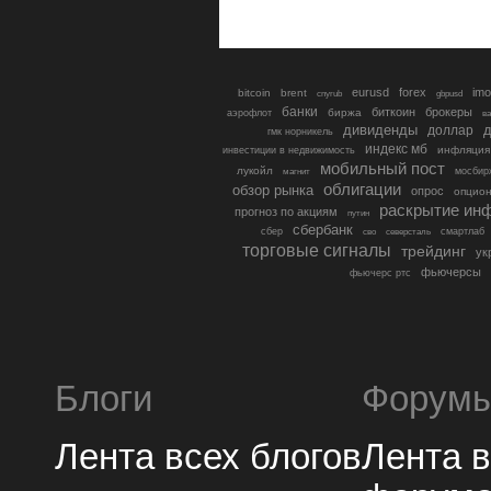
eurusd
forex
imo
bitcoin
brent
cnyrub
gbpusd
банки
биткоин
брокеры
биржа
аэрофлот
в
дивиденды
доллар
д
гмк норникель
индекс мб
инфляция
инвестиции в недвижимость
мобильный пост
лукойл
мосбир
магнит
облигации
обзор рынка
опрос
опцио
раскрытие ин
прогноз по акциям
путин
сбербанк
сбер
северсталь
смартлаб
сво
торговые сигналы
трейдинг
ук
фьючерсы
фьючерс ртс
Блоги
Форум
Лента всех блогов
Лента 