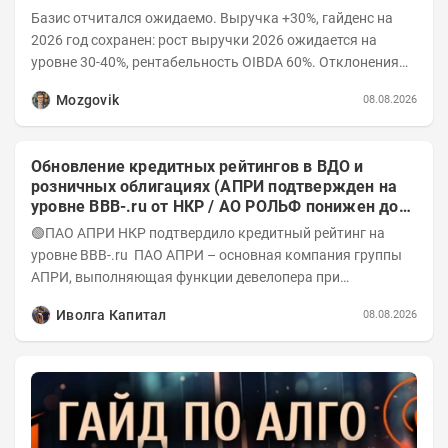
Базис отчитался ожидаемо. Выручка +30%, гайденс на
2026 год сохранен: рост выручки 2026 ожидается на
уровне 30-40%, рентабельность OIBDA 60%. Отклонения
значений отчета 2-го квартала от модели —...
Mozgovik
08.08.2026
Обновление кредитных рейтингов в ВДО и
розничных облигациях (АПРИ подтвержден на
уровне BBB-.ru от НКР / АО РОЛЬФ понижен до
А-(RU) / Элит Строй присвоен на уровне BBB.ru)
🟢ПАО АПРИ НКР подтвердило кредитный рейтинг на
уровне BBB-.ru ПАО АПРИ – основная компания группы
АПРИ, выполняющая функции девелопера при
реализации проектов. Группа с 2014 года...
Иволга Капитал
08.08.2026