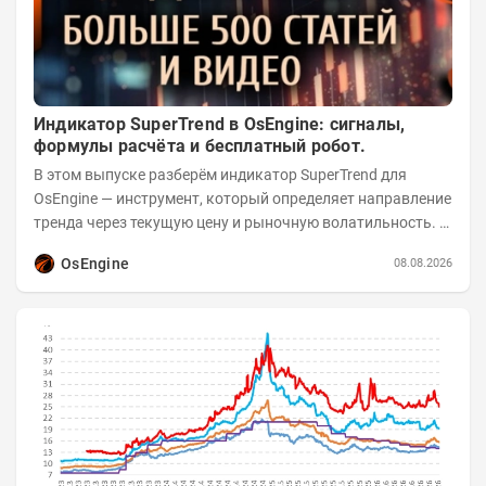
Индикатор SuperTrend в OsEngine: сигналы,
формулы расчёта и бесплатный робот.
В этом выпуске разберём индикатор SuperTrend для
OsEngine — инструмент, который определяет направление
тренда через текущую цену и рыночную волатильность. В
отличие от сложных осцилляторов, он...
OsEngine
08.08.2026