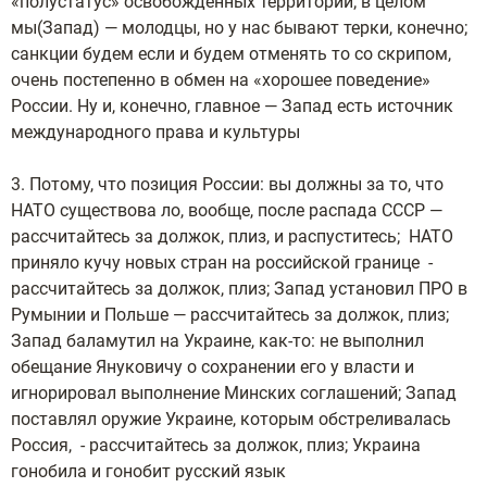
«полустатус» освобожденных территорий; в целом
мы(Запад) — молодцы, но у нас бывают терки, конечно;
санкции будем если и будем отменять то со скрипом,
очень постепенно в обмен на «хорошее поведение»
России. Ну и, конечно, главное — Запад есть источник
международного права и культуры
3. Потому, что позиция России: вы должны за то, что
НАТО существова
ло, вообще, после распада СССР —
рассчитайтесь за должок, плиз, и распуститесь; НАТО
приняло кучу новых стран на российской границе -
рассчитайтесь за должок, плиз; Запад установил ПРО в
Румынии и Польше — рассчитайтесь за должок, плиз;
Запад баламутил на Украине, как-то: не выполнил
обещание Януковичу о сохранении его у власти и
игнорировал выполнение Минских соглашений; Запад
поставлял оружие Украине, которым обстреливалась
Россия, - рассчитайтесь за должок, плиз; Украина
гонобила и гонобит русский язык