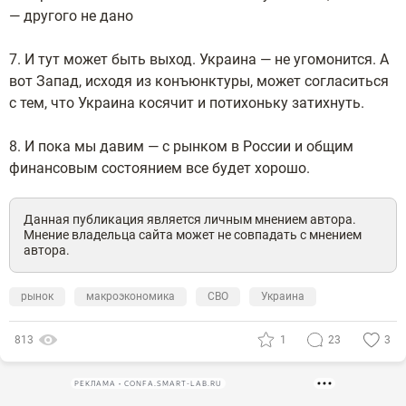
— другого не дано
7. И тут может быть выход. Украина — не угомонится. А
вот Запад, исходя из конъюнктуры, может согласиться
с тем, что Украина косячит и потихоньку затихнуть.
8. И пока мы давим — с рынком в России и общим
финансовым состоянием все будет хорошо.
Данная публикация является личным мнением автора.
Мнение владельца сайта может не совпадать с мнением
автора.
рынок
макроэкономика
СВО
Украина
813
1
23
3
РЕКЛАМА • CONFA.SMART-LAB.RU