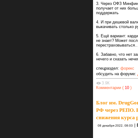
3. Через ОФЗ Минфин 
получает от них боль
поддержать
4. И при дешевой вал
выкачивать столько р
5. Ещё вариант: кард
не знает? Может посл
перестраховываться
6. Забавно, что нет з
нечего и сказать нечег
спецраздел:
форекс
обсудить на форуме:
3.9К
Комментарии (
10
)
Блог им. DrugGo
РФ через РЕПО. 
снижения курса 
|
08 декабря 2022, 08:03