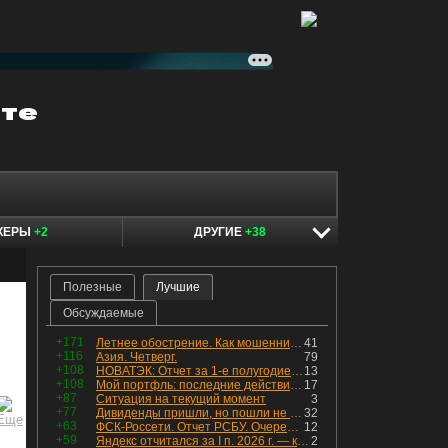
КЕРЫ
+2
ДРУГИЕ
+38
Полезные
Лучшие
Обсуждаемые
+171
Летнее обострение. Как мошенники пытаются подсунуть кнопку "БАБЛО" девушкам
41
+116
Азия. Четверг.
79
+108
НОВАТЭК: Отчет за 1-е полугодие 2026 - прибыль продолжает падать, но лучшее впереди, если не прилетит
13
+108
Мой портфль: последние действия и текущая структура. Краткий комментарий по всем позициям
17
+87
Ситуация на текущий момент
3
+77
Дивиденды пришли, но пошли не туда
32
+63
ФСК-Россети. Отчет РСБУ. Очередная допка - бомбовые новости в эфире
12
+59
Яндекс отчитался за I п. 2026 г. — компания увеличила инвестиции и долг. Buyback начал работать, продали Авто.Ру.
2