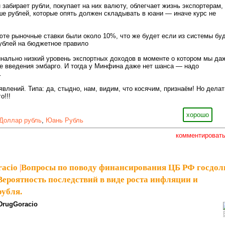
забирает рубли, покупает на них валюту, облегчает жизнь экспортерам,
ше рублей, которые опять должен складывать в юани — иначе курс не
юте рыночные ставки были около 10%, что же будет если из системы бу
ублей на бюджетное правило
инально низкий уровень экспортных доходов в моменте о котором мы да
е введения эмбарго. И тогда у Минфина даже нет шанса — надо
…
аявлений. Типа: да, стыдно, нам, видим, что косячим, признаём! Но делат
о!!!
хорошо
Доллар рубль
,
Юань Рубль
комментироват
racio
|
Вопросы по поводу финансирования ЦБ РФ госдол
Вероятность последствий в виде роста инфляции и
рубля.
DrugGoracio