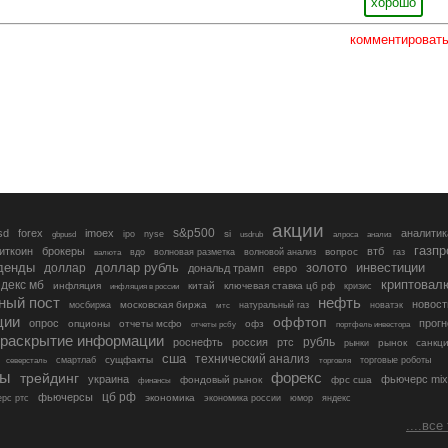
хорошо
комментироват
акции
s&p500
sd
forex
imoex
аналитик
si
gbpusd
ipo
nyse
usdrub
алроса
анализ
газп
иткоин
брокеры
втб
вопрос
валюта
вдо
волновая разметка
волновой анализ
газ
денды
золото
инвестиции
доллар
доллар рубль
дональд трамп
евро
криптовал
декс мб
инфляция
китай
ключевая ставка цб рф
кризис
инфляция в россии
ный пост
нефть
новост
московская биржа
мосбиржа
мтс
натуральный газ
новатэк
ции
оффтоп
опрос
прогн
опционы
отчеты мсфо
офз
портфель инвестора
отчеты рсбу
раскрытие информации
рубль
роснефть
россия
ртс
рынок
санкц
рынки
сша
технический анализ
сущфакты
торговые роботы
северсталь
смартлаб
торговля
лы
трейдинг
форекс
украина
фьючерс mix
фондовый рынок
фрс сша
финансы
цб рф
фьючерсы
экономика
рс ртс
экономика россии
юмор
яндекс
....все