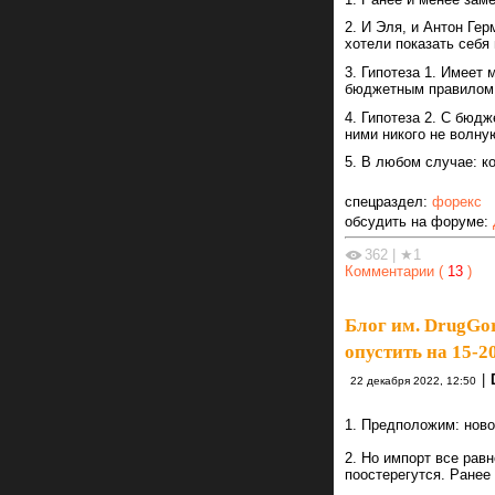
2. И Эля, и Антон Ге
хотели показать себя
3. Гипотеза 1. Имеет
бюджетным правилом. 
4. Гипотеза 2. С бюд
ними никого не волну
5. В любом случае: к
спецраздел:
форекс
обсудить на форуме:
362
|
★1
Комментарии (
13
)
Блог им. DrugGo
опустить на 15-2
|
22 декабря 2022, 12:50
1. Предположим: нов
2. Но импорт все рав
поостерегутся. Ранее