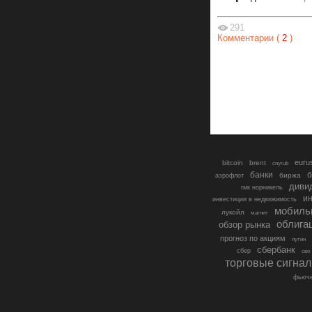
291
Комментарии (
2
)
euru
bitcoin
brent
cnyrub
банки
б
биржа
аэрофлот
диви
гмк норникель
ин
инвестиции в недвижимость
мобиль
лукойл
магнит
облига
обзор рынка
прогноз по акциям
путин
сбербанк
сбер
сво
торговые сигна
фьюче