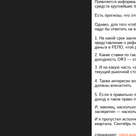
Появляется информац
средств крупнейших 
Есть прогнозы, что э
Однако, для того что
надо бы ответить на 
1. На какой срок за
представление о рефи
деньги в РЕПО, чтоб
2. Какие ставки по т
доходность ОФЗ — эт
3. И на какую часть 
текущей рыночной ст
4. Также интересен в
должны впечатлять
5. Если я правильно 
доход и такое право 
И, наконец, наскольк
засекретил — насколь
И я пропустил исполн
квартала. Сентябрь п
спецраздел:
облигаци