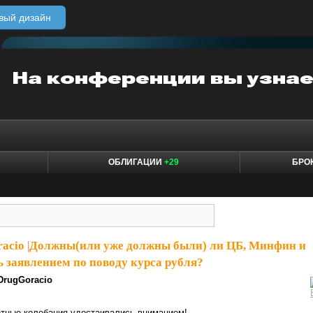
вый дизайн
ОБЛИГАЦИИ
+29
БРО
racio
|
Должны(или уже должны были) ли ЦБ, Минфин и
 заявлением по поводу курса рубля?
DrugGoracio
етные колебания удостаивались вниманием!