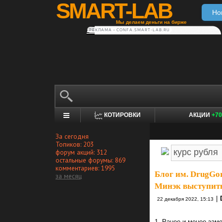
SMART-LAB
Но
Мы делаем деньги на бирже
РЕКЛАМА • CONFA.SMART-LAB.RU
КОТИРОВКИ
АКЦИИ
+70
За сегодня
Топиков: 203
форум акций: 312
остальные форумы: 869
комментариев: 1995
Блог им. DrugGo
за месяц
Минэк выступить
|
22 декабря 2022, 15:13
1. Ранее и менее зам