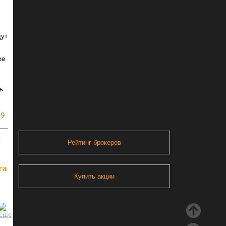
дут
же
ь
9
ь
Рейтинг брокеров
га
Купить акции