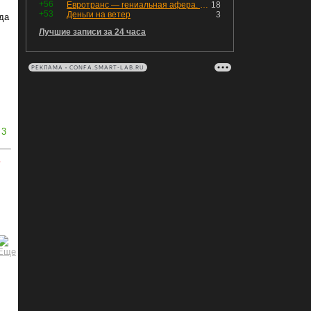
+56
Евротранс — гениальная афера. Собрал с инвесторов денег, выплатил дивидендов больше текущей капитализации и ушёл в дефолт
18
+53
Деньги на ветер
3
да
Лучшие записи за 24 часа
РЕКЛАМА • CONFA.SMART-LAB.RU
3
ь