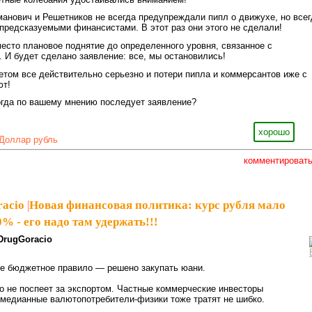
рманович и Решетников не всегда предупреждали пипл о движухе, но всег
 предсказуемыми финансистами. В этот раз они этого не сделали!
 место плановое поднятие до определенного уровня, связанное с
И будет сделано заявление: все, мы остановились!
жетом все действительно серьезно и потери пипла и коммерсантов иже с
ют!
огда по вашему мнению последует заявление?
хорошо
Доллар рубль
комментироват
racio
|
Новая финансовая политика: курс рубля мало
0% - его надо там удержать!!!
DrugGoracio
ое бюджетное правило — решено закупать юани.
но не поспеет за экспортом. Частные коммерческие инвесторы
 медианные валютопотребители-физики тоже тратят не шибко.