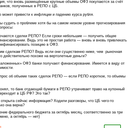
ия, что вновь размещённые крупные объемы ОФЗ покупаются за счёт
банков, полученных в РЕПО с ЦБ.
то может привести к инфляции и падению курса рубля.
бы судить о проблеме хотя бы на самом низком уровне прогнозирования
вопросы:
ключаются сделки РЕПО? Если сроки небольшие — получить общее
нансировании. Ведь это не простая работа — вновь и вновь привлекать
 рефинансировать позицию в ОФЗ.
аким сделкам РЕПО? Ведь если они существенно ниже, чем рыночная
о действительно похоже на вертолетные деньги?
«заложенных» ОФЗ банки получают финансирование. Имеется в виду от
оимости.
опрос об объеме таких сделок РЕПО — если РЕПО короткое, то объемы
понял, то банк отдающий бумаги в РЕПО утрачивает право на купонный
переходит в ЦБ РФ? Это так?
о открыта сейчас информация? Ходили разговоры, что ЦБ чего-то
ко она верна?
ение федерального бюджета за октябрь месяц, соответственно за три
омню, а октябрь — нет)
и