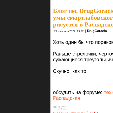
Блог им. DrugGoraci
умы смартлабовског
рисуется в Распадск
|
DrugGoracio
27 февраля 2022, 19:22
Хоть один бы что пореко
Раньше стрелочки, черто
сужающиеся треугольнич
Скучно, как то
обсудить на форуме:
тех
Распадская
372