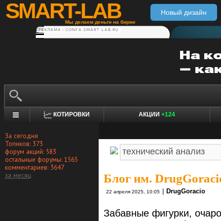
SMART-LAB
Новый дизайн
Мы делаем деньги на бирже
РЕКЛАМА • CONFA.SMART-LAB.RU
КОТИРОВКИ
АКЦИИ
+124
За сегодня
Топиков: 373
форум акций: 583
остальные форумы: 1565
комментариев: 3647
за месяц
Блог им. DrugGoraci
|
DrugGoracio
22 апреля 2025, 10:05
Забавные фигурки, очар