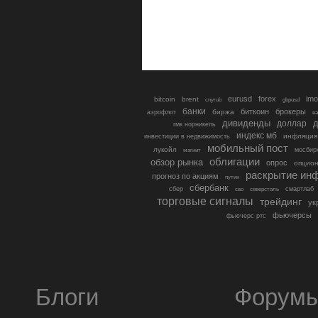
eurusd
forex
imo
bitcoin
brent
cnyrub
gbpusd
банки
биткоин
брокеры
биржа
аэрофлот
в
дивиденды
доллар
д
гмк норникель
индекс мб
инфляция
инвестиции в недвижимость
мобильный пост
лукойл
мосбир
магнит
облигации
обзор рынка
опрос
опцио
раскрытие ин
прогноз по акциям
путин
сбербанк
сбер
северсталь
смартлаб
сво
торговые сигналы
трейдинг
ук
фьючерсы
фьючерс ртс
Блоги
Форум