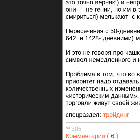
это точно верняк!) и неп
они — не гении, но им в 
смириться) мелькают с 
Пересечения с 50-дневней
642, и 1428- дневними) 
И это не говоря про чаш
символ немедленного и 
Проблема в том, что во 
приоритет надо отдавать
количественных изменен
«историческим данным»,
торговли живут своей жи
спецраздел:
трейдинг
305
Комментарии (
6
)