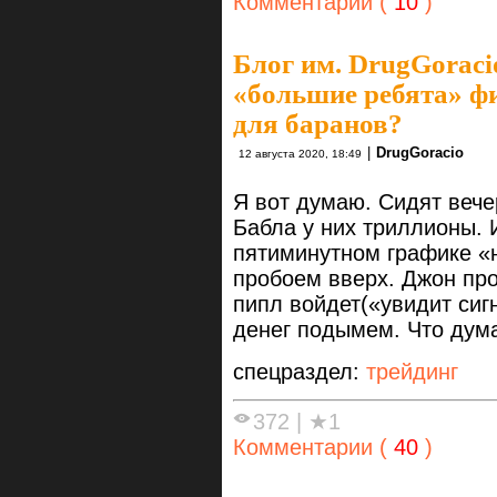
Комментарии (
10
)
Блог им. DrugGoraci
«большие ребята» ф
для баранов?
|
DrugGoracio
12 августа 2020, 18:49
Я вот думаю. Сидят вече
Бабла у них триллионы. 
пятиминутном графике «н
пробоем вверх. Джон прод
пипл войдет(«увидит сиг
денег подымем. Что дум
спецраздел:
трейдинг
372
|
★1
Комментарии (
40
)