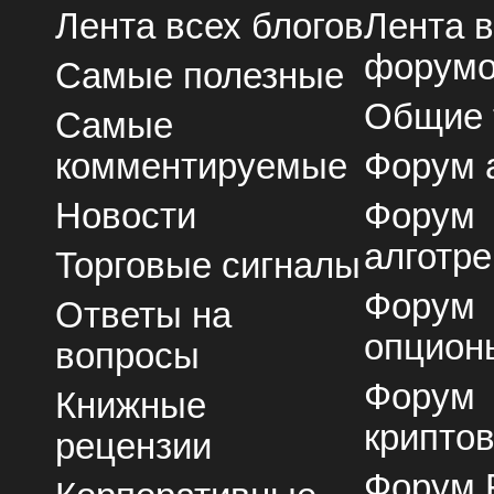
Лента всех блогов
Лента 
форум
Самые полезные
Общие
Самые
комментируемые
Форум 
Новости
Форум
алготре
Торговые сигналы
Форум
Ответы на
опцион
вопросы
Форум
Книжные
крипто
рецензии
Форум 