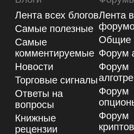
Лента всех блогов
Лента 
форум
Самые полезные
Общие
Самые
комментируемые
Форум 
Новости
Форум
алготре
Торговые сигналы
Форум
Ответы на
опцион
вопросы
Форум
Книжные
крипто
рецензии