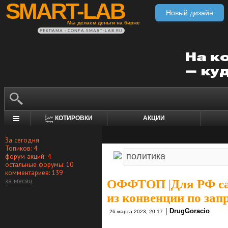
SMART-LAB
Новый дизайн
Мы делаем деньги на бирже
РЕКЛАМА • CONFA.SMART-LAB.RU
КОТИРОВКИ
АКЦИИ
За сегодня
Топиков: 4
форум акций: 4
остальные форумы: 10
комментариев: 139
за месяц
ОФФТОП
|
Для РФ с
из конвенции по за
|
DrugGoracio
26 марта 2023, 20:17