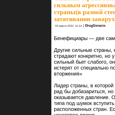
сильным агрессивны
страны(в разной сте
затягивании заварух
|
DrugGoracio
03 марта 2022, 11:14
Бенефициары — две сам
Другие сильные страны,
страдают конкретно, но 
сильный бьет слабого, о
истерят от специально 
вторжения»
Лидер страны, в которой
рад бы добазариться, но 
оказывается давление. 
типа под шумок вступит
расположенных стран. Ес