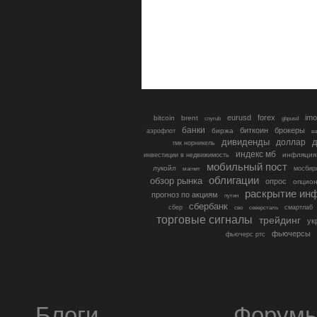
eurusd
forex
imo
bitcoin
brent
cnyrub
gbpusd
банки
биткоин
брокеры
биржа
аэрофлот
в
дивиденды
доллар
д
гмк норникель
индекс мб
инфляция
инвестиции в недвижимость
мобильный пост
лукойл
мосбир
магнит
облигации
обзор рынка
опрос
опцио
раскрытие ин
прогноз по акциям
путин
сбербанк
сбер
северсталь
смартлаб
сво
торговые сигналы
трейдинг
ук
фьючерсы
фьючерс ртс
Блоги
Форум