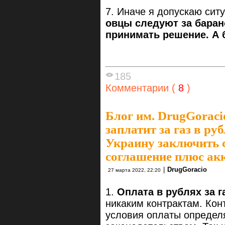
7. Иначе я допускаю сит
овцы следуют за баран
принимать решение. А 
185
Комментарии (
8
)
Блог им. DrugGoraci
заплатит за газ в ру
Украину заключить с
соглашение плюс акк
|
DrugGoracio
27 марта 2022, 22:20
1.
Оплата в рублях за г
никаким контрактам. Кон
условия оплаты опреде