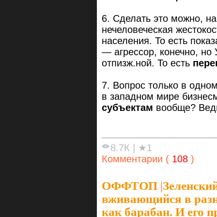
6. Сделать это можно, н
нечеловеческая жестокос
населения. То есть показ
— агрессор, конечно, но
отпизж.ной. То есть
пере
7. Вопрос только в одно
в западном мире бизнес
субъектам
вообще? Вед
8.7К
|
★1
Комментарии (
108
)
ОФФТОП
|
Зеленский
вживающийся в разны
как барабан. И его п