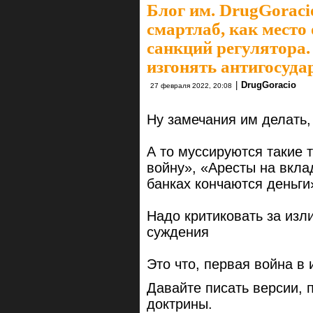
Блог им. DrugGoraci
смартлаб, как место
санкций регулятора.
изгонять антигосуда
|
DrugGoracio
27 февраля 2022, 20:08
Ну замечания им делать,
А то муссируются такие 
войну», «Аресты на вкла
банках кончаются деньги
Надо критиковать за из
суждения
Это что, первая война в
Давайте писать версии, 
доктрины.