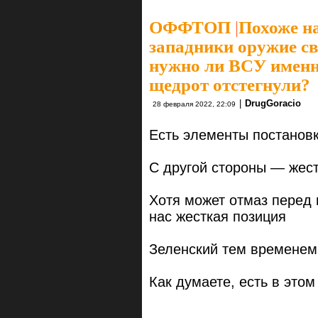
ОФФТОП
|
Похоже на
западники оружие св
нужно ли ВСУ именно
щедрот отстегнули?
|
DrugGoracio
28 февраля 2022, 22:09
Есть элементы постановк
С другой стороны — жест
Хотя может отмаз перед 
нас жесткая позиция
Зеленский тем временем,
Как думаете, есть в этом