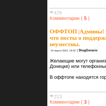
479
Комментарии (
5
)
ОФФТОП
|
Админы! 
что посты о поддерж
неуместны.
|
DrugGoracio
02 марта 2022, 16:02
Желающие могут организ
Донецке) или телефонны
В оффтопе находятся го
213
Комментарии (
3
)