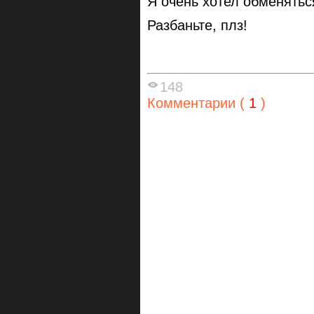
Я очень хотел обменятьс
Разбаньте, плз!
148
Комментарии (
1
)