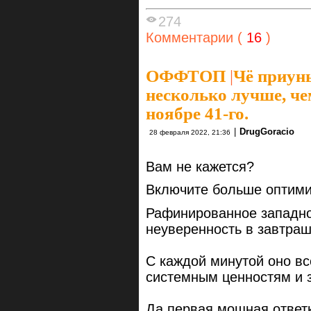
274
Комментарии (
16
)
ОФФТОП
|
Чё приуны
несколько лучше, че
ноябре 41-го.
|
DrugGoracio
28 февраля 2022, 21:36
Вам не кажется?
Включите больше оптими
Рафинированное западно
неуверенность в завтраш
С каждой минутой оно вс
системным ценностям и з
Да первая мощная ответк