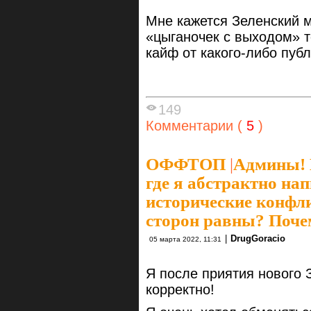
Мне кажется Зеленский 
«цыганочек с выходом» 
кайф от какого-либо пуб
149
Комментарии (
5
)
ОФФТОП
|
Админы! 
где я абстрактно на
исторические конфл
сторон равны? Почем
|
DrugGoracio
05 марта 2022, 11:31
Я после приятия нового 
корректно!