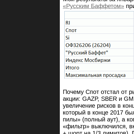
«Русским Баффетом»
пр
Почему Спот отстал от р
акции: GAZP, SBER и GM
увеличение рисков в кон
который в конце 2017 б
пилы» (полный аут), а ко
«фильтр» выключился, в
+ шорт на 1/3 лимитов).