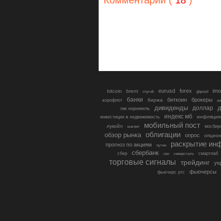
Комментарии (
18
)
eurusd
forex
imo
bitcoin
brent
cnyrub
gbpusd
банки
биткоин
брокеры
биржа
аэрофлот
в
дивиденды
доллар
д
гмк норникель
индекс мб
инфляция
инвестиции в недвижимость
мобильный пост
лукойл
мосбир
магнит
облигации
обзор рынка
опрос
опцио
раскрытие ин
прогноз по акциям
путин
сбербанк
сбер
северсталь
смартлаб
сво
торговые сигналы
трейдинг
ук
фьючерсы
фьючерс ртс