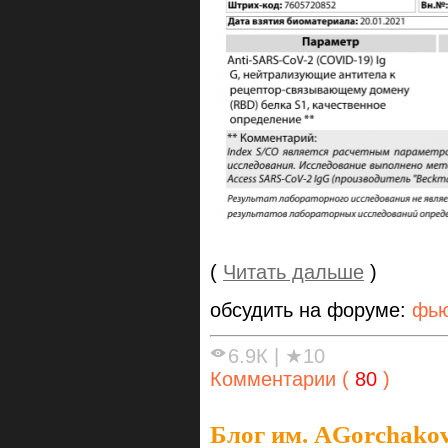
(
Читать дальше
)
обсудить на форуме:
фью
6.9К
|
★10
Комментарии (
80
)
Блог им. AGorchako