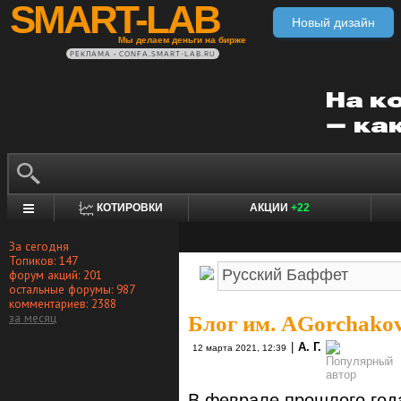
SMART-LAB
Новый дизайн
Мы делаем деньги на бирже
РЕКЛАМА • CONFA.SMART-LAB.RU
КОТИРОВКИ
АКЦИИ
+22
За сегодня
Топиков: 147
форум акций: 201
остальные форумы: 987
комментариев: 2388
за месяц
Блог им. AGorchako
|
А. Г.
12 марта 2021, 12:39
В феврале прошлого год