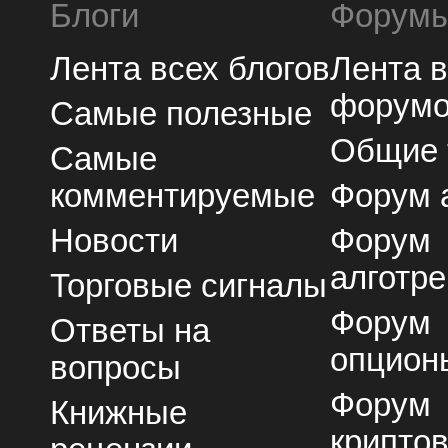
Блоги
Форум
Лента всех блогов
Лента 
форум
Самые полезные
Общие
Самые
комментируемые
Форум 
Новости
Форум
алготре
Торговые сигналы
Форум
Ответы на
опцион
вопросы
Форум
Книжные
крипто