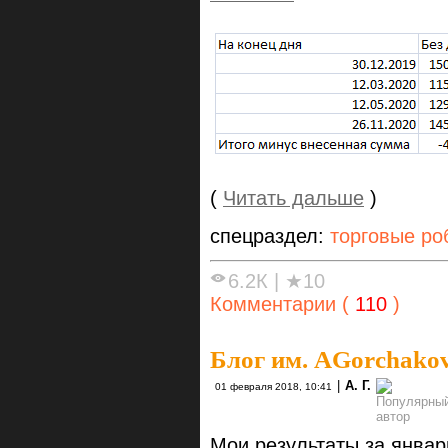
(
Читать дальше
)
спецраздел:
торговые ро
6.2К
|
★10
Комментарии (
110
)
Блог им. AGorchako
|
А. Г.
01 февраля 2018, 10:41
Мои результаты за январ