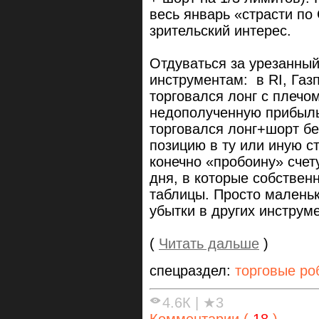
весь январь «страсти по
зрительский интерес.
Отдуваться за урезанны
инструментам: в RI, Газ
торговался лонг с плечо
недополученную прибыль 
торговался лонг+шорт бе
позицию в ту или иную с
конечно «пробоину» счет
дня, в которые собствен
таблицы. Просто маленьк
убытки в других инструме
(
Читать дальше
)
спецраздел:
торговые ро
4.6К
|
★3