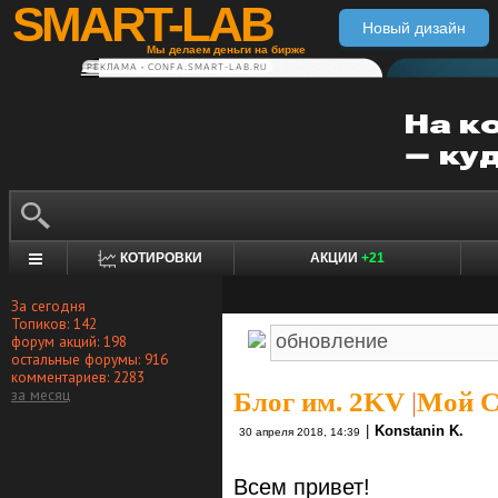
SMART-LAB
Новый дизайн
Мы делаем деньги на бирже
РЕКЛАМА • CONFA.SMART-LAB.RU
КОТИРОВКИ
АКЦИИ
+21
За сегодня
Топиков: 142
форум акций: 198
остальные форумы: 916
комментариев: 2283
за месяц
Блог им. 2KV
|
Мой С
|
Konstanin K.
30 апреля 2018, 14:39
Всем привет!