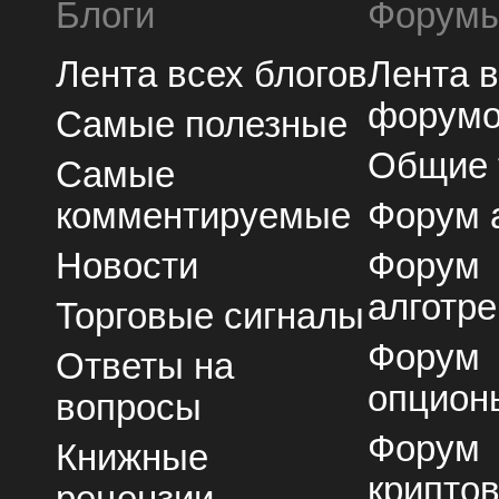
Блоги
Форум
Лента всех блогов
Лента 
форум
Самые полезные
Общие
Самые
комментируемые
Форум 
Новости
Форум
алготре
Торговые сигналы
Форум
Ответы на
опцион
вопросы
Форум
Книжные
крипто