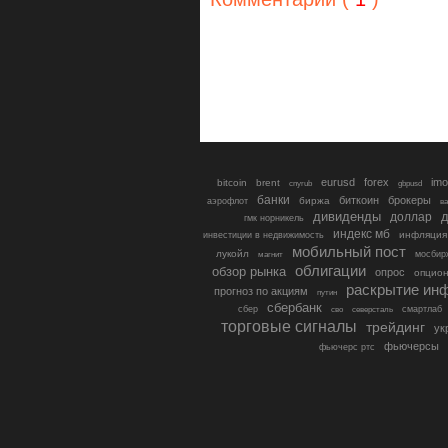
eurusd
forex
imo
bitcoin
brent
cnyrub
gbpusd
банки
биткоин
брокеры
биржа
аэрофлот
в
дивиденды
доллар
д
гмк норникель
индекс мб
инфляция
инвестиции в недвижимость
мобильный пост
лукойл
мосбир
магнит
облигации
обзор рынка
опрос
опцио
раскрытие ин
прогноз по акциям
путин
сбербанк
сбер
северсталь
смартлаб
сво
торговые сигналы
трейдинг
ук
фьючерсы
фьючерс ртс