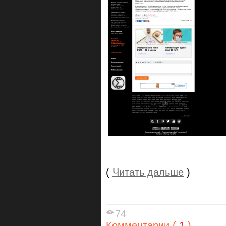
(
Читать дальше
)
74
Комментарии (
1
)