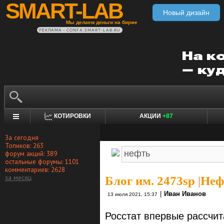
SMART-LAB
Новый дизайн
Мы делаем деньги на бирже
РЕКЛАМА • CONFA.SMART-LAB.RU
КОТИРОВКИ
АКЦИИ
+87
За сегодня
Топиков: 263
форум акций: 389
остальные форумы: 1101
комментариев: 2628
за месяц
Блог им. 2473sp
|
Неф
|
Иван Иванов
13 июля 2021, 15:37
Росстат впервые рассчит