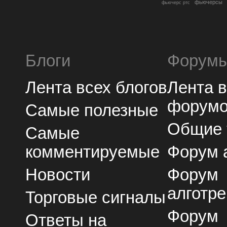
фьючерсы
фьючерс ртс
Блоги
Форум
Лента всех блогов
Лента 
форум
Самые полезные
Общие
Самые
комментируемые
Форум 
Новости
Форум
алготре
Торговые сигналы
Форум
Ответы на