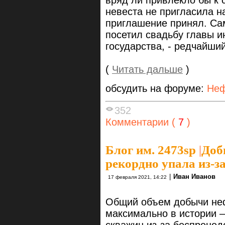
вряд ли привлекло бы к 
невеста не пригласила н
приглашение принял. Сам
посетил свадьбу главы и
государства, - редчайши
(
Читать дальше
)
обсудить на форуме:
Неф
352
Комментарии (
7
)
Блог им. 2473sp
|
Доб
рекордно упала из-за
|
Иван Иванов
17 февраля 2021, 14:22
Общий объем добычи неф
максимально в истории 
скважин из-за беспрецед