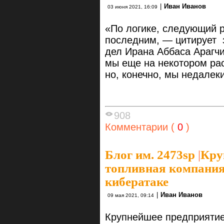
|
Иван Иванов
03 июня 2021, 16:09
«По логике, следующий р
последним, — цитирует 
дел Ирана Аббаса Арагчи
мы еще на некотором ра
но, конечно, мы недалеки
908
Комментарии (
0
)
Блог им. 2473sp
|
Кру
топливная компания
кибератаке
|
Иван Иванов
09 мая 2021, 09:14
Крупнейшее предприятие