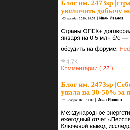
Блог им. 2473sp
|
стр
увеличить добычу не
|
Иван Иванов
03 декабря 2020, 19:57
Страны ОПЕК+ договорил
января на 0,5 млн б/с —
обсудить на форуме:
Неф
4.7К
Комментарии (
22
)
Блог им. 2473sp
|
Себ
упала на 30-50% за 
|
Иван Иванов
21 ноября 2020, 11:07
Международное энергети
ежегодный отчет «Перспе
Ключевой вывод исследо