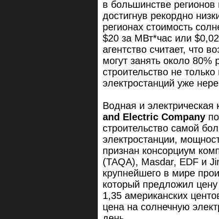
в большинстве регионов 
достигнув рекордно низк
регионах стоимость солн
$20 за МВт*час или $0,02
агентство считает, что 
могут занять около 80% р
строительство не только 
электростанций уже нере
Водная и электрическая
and Electric Company
по
строительство самой бо
электростанции, мощност
признан консорциум комп
(TAQA), Masdar, EDF и Ji
крупнейшего в мире про
который предложил цену
1,35 американских центов
цена на солнечную элек
день.