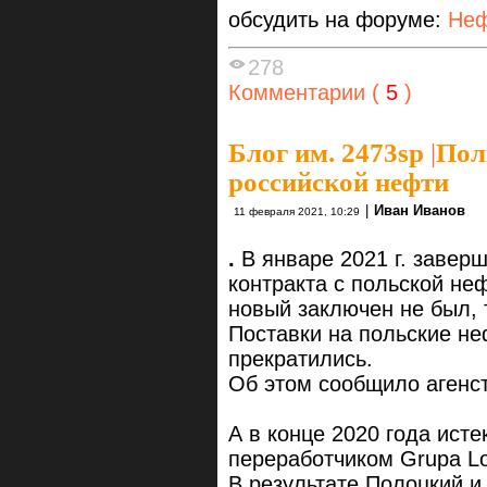
обсудить на форуме:
Неф
278
Комментарии (
5
)
Блог им. 2473sp
|
Пол
российской нефти
|
Иван Иванов
11 февраля 2021, 10:29
.
В январе 2021 г. завер
контракта с польской н
новый заключен не был, т
Поставки на польские н
прекратились.
Об этом сообщило агенст
А в конце 2020 года исте
переработчиком Grupa Lo
В результате Полоцкий и