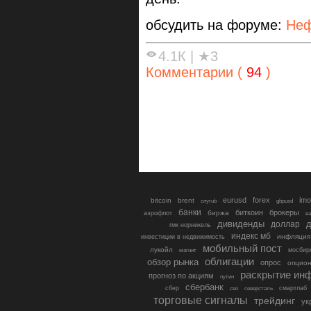
обсудить на форуме:
Неф
4.1К
|
★3
Комментарии (
94
)
eurusd
forex
imo
bitcoin
brent
cnyrub
gbpusd
банки
биткоин
брокеры
биржа
аэрофлот
в
дивиденды
доллар
д
гмк норникель
индекс мб
инфляция
инвестиции в недвижимость
мобильный пост
лукойл
мосбир
магнит
облигации
обзор рынка
опрос
опцио
раскрытие ин
прогноз по акциям
путин
сбербанк
сбер
северсталь
смартлаб
сво
торговые сигналы
трейдинг
ук