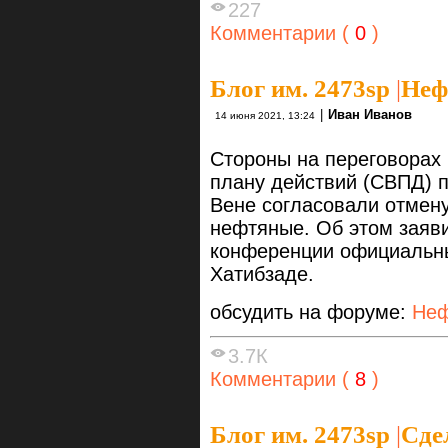
227
Комментарии (
0
)
Блог им. 2473sp
|
Неф
|
Иван Иванов
14 июня 2021, 13:24
Стороны на переговора
плану действий (СВПД) 
Вене согласовали отмену
нефтяные. Об этом заяви
конференции официальн
Хатибзаде.
обсудить на форуме:
Неф
3.7К
Комментарии (
8
)
Блог им. 2473sp
|
Сде