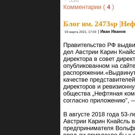
536
Комментарии (
4
)
Блог им. 2473sp
|
Неф
|
Иван Иванов
03 марта 2021, 17:03
Правительство РФ выдви
дел Австрии Карин Кнайс
директора в совет дирек
опубликованном на сайте
распоряжении.«Выдвинут
качестве представителей
директоров и ревизионн
общества „Нефтяная комп
согласно приложению", —
В августе 2018 года 53-
Австрии Карин Кнайсль в
предпринимателя Вольфг