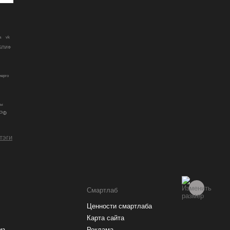
a
vk
БПИФ
нерго
лы
РФ
 тэги
Смартлаб
Ценности смартлаба
Карта сайта
из
Реклама