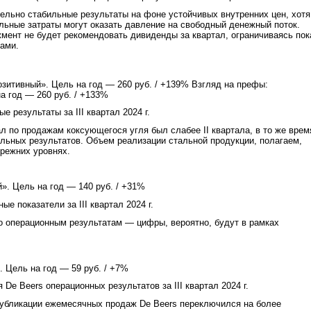
ельно стабильные результаты на фоне устойчивых внутренних цен, хотя
льные затраты могут оказать давление на свободный денежный поток.
мент не будет рекомендовать дивиденды за квартал, ограничиваясь пок
ами.
озитивный». Цель на год — 260 руб. / +139% Взгляд на префы:
а год — 260 руб. / +133%
 результаты за III квартал 2024 г.
ал по продажам коксующегося угля был слабее II квартала, в то же врем
ильных результатов. Объем реализации стальной продукции, полагаем,
прежних уровнях.
». Цель на год — 140 руб. / +31%
е показатели за III квартал 2024 г.
о операционным результатам — цифры, вероятно, будут в рамках
. Цель на год — 59 руб. / +7%
De Beers операционных результатов за III квартал 2024 г.
публикации ежемесячных продаж De Beers переключился на более