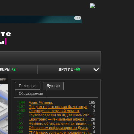
ОКЕРЫ
+2
ДРУГИЕ
+69
нии
Полезные
Лучшие
Обсуждаемые
+144
Азия. Четверг.
165
+107
Продал то, что нельзя было покупать. Изменения в портфеле
14
+100
Ситуация на текущий момент
3
+71
Грузоперевозки по ЖД за июль 2026 г. — четвёртый месяц подряд роста, чёрные металлы на уровне прошлого года, а каменный уголь в плюсе.
1
+71
Евротранс — гениальная афера. Собрал с инвесторов денег, выплатил дивидендов больше текущей капитализации и ушёл в дефолт
28
+55
Немного об управлении активами. Для заинтересованных
6
+53
Обновляем информацию по Диасофту: дивиденды и выкуп
2
+50
4
📺М.Видео: успешное погашение любимого флоатера