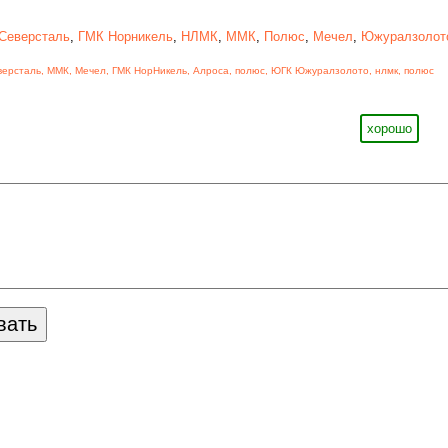
Северсталь
,
ГМК Норникель
,
НЛМК
,
ММК
,
Полюс
,
Мечел
,
Южуралзолото
версталь
,
ММК
,
Мечел
,
ГМК НорНикель
,
Алроса
,
полюс
,
ЮГК Южуралзолото
,
нлмк
,
полюс
хорошо