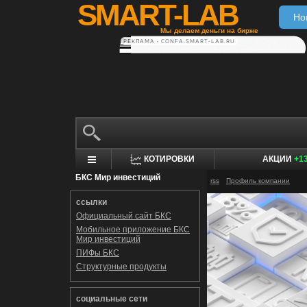
SMART-LAB
Но
Мы делаем деньги на бирже
РЕКЛАМА • CONFA.SMART-LAB.RU
КОТИРОВКИ
АКЦИИ
+1
БКС Мир инвестиций
rss
Профиль компании
ссылки
Официальный сайт БКС
Мобильное приложение БКС
Мир инвестиций
ПИФы БКС
Структурные продукты
социальные сети