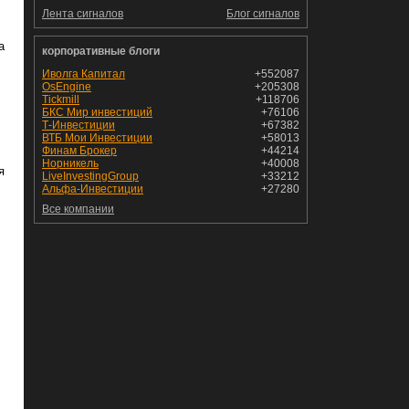
Лента сигналов
Блог сигналов
а
корпоративные блоги
Иволга Капитал
+552087
OsEngine
+205308
Tickmill
+118706
БКС Мир инвестиций
+76106
Т-Инвестиции
+67382
ВТБ Мои Инвестиции
+58013
Финам Брокер
+44214
Норникель
+40008
я
LiveInvestingGroup
+33212
Альфа-Инвестиции
+27280
Все компании