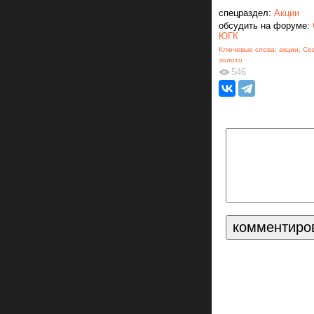
спецраздел:
Акции
обсудить на форуме:
ЮГК
Ключевые слова:
акции
,
Се
золото
546