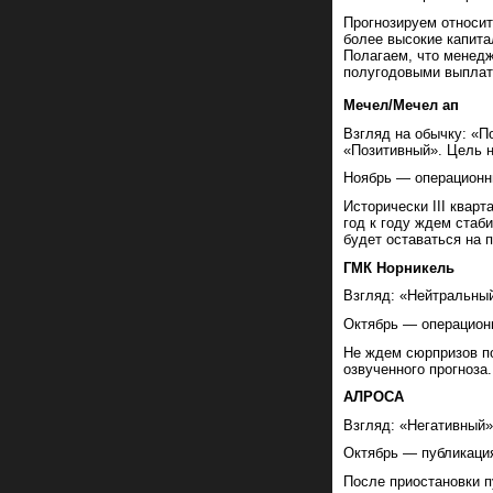
Прогнозируем относит
более высокие капита
Полагаем, что менедж
полугодовыми выплат
Мечел/Мечел ап
Взгляд на обычку: «П
«Позитивный». Цель н
Ноябрь — операционные
Исторически III кварт
год к году ждем стаб
будет оставаться на 
ГМК Норникель
Взгляд: «Нейтральный
Октябрь — операционны
Не ждем сюрпризов п
озвученного прогноза.
АЛРОСА
Взгляд: «Негативный»
Октябрь — публикация 
После приостановки 