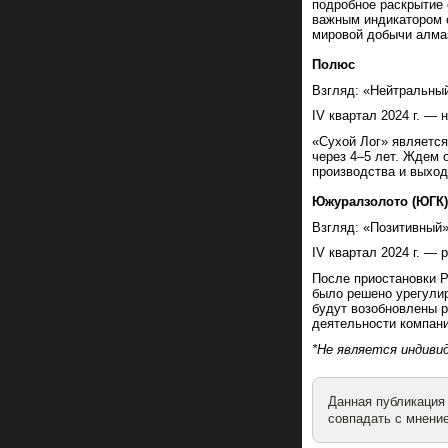
подробное раскрытие 
важным индикатором с
мировой добычи алма
Полюс
Взгляд: «Нейтральный
IV квартал 2024 г. —
«Сухой Лог» является
через 4–5 лет. Ждем 
производства и выход
Южуралзолото (ЮГК)
Взгляд: «Позитивный»
IV квартал 2024 г. —
После приостановки 
было решено урегулир
будут возобновлены р
деятельности компани
*Не является индиви
Данная публикация
совпадать с мнение