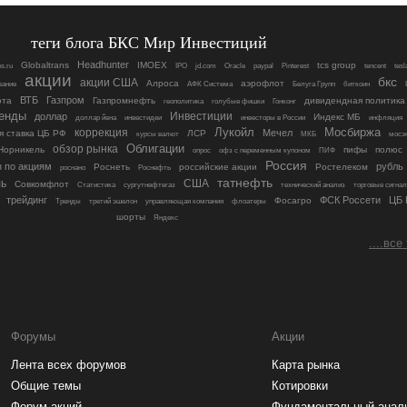
теги блога БКС Мир Инвестиций
Headhunter
Globaltrans
IMOEX
tcs group
s.ru
IPO
jd.com
Oracle
paypal
Pinterest
tencent
tesl
акции
бкс
акции США
Алроса
аэрофлот
вание
АФК Система
Белуга Групп
биткоин
ВТБ
Газпром
юта
Газпромнефть
дивидендная политика
геополитика
голубые фишки
Гонконг
енды
доллар
Инвестиции
Индекс МБ
доллар йена
инвестидеи
инвесторы в России
инфляция
Лукойл
Мосбиржа
коррекция
Мечел
я ставка ЦБ РФ
ЛСР
курсы валют
МКБ
мосэ
Облигации
обзор рынка
Норникель
пифы
полюс
опрос
офз с переменным купоном
ПИФ
Россия
з по акциям
рубль
Роснеть
российские акции
Ростелеком
роснано
Роснефть
татнефть
ль
США
Совкомфлот
Статистика
сургутнефтегаз
технический анализ
торговые сигна
трейдинг
ФСК Россети
ЦБ 
Фосагро
Тренды
третий эшелон
управляющая компания
флоатеры
шорты
Яндекс
....все
Форумы
Акции
Лента всех форумов
Карта рынка
Общие темы
Котировки
Форум акций
Фундаментальный анал