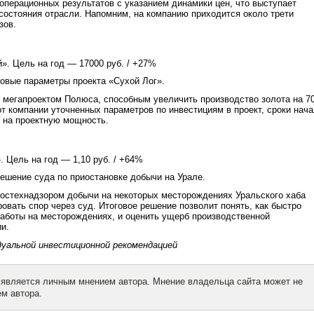
операционных результатов с указанием динамики цен, что выступает
остояния отрасли. Напомним, на компанию приходится около трети
зов.
». Цель на год — 17000 руб. / +27%
 новые параметры проекта «Сухой Лог».
 мегапроектом Полюса, способным увеличить производство золота на 
от компании уточненных параметров по инвестициям в проект, сроки нач
 на проектную мощность.
. Цель на год — 1,10 руб. / +64%
 решение суда по приостановке добычи на Урале.
Ростехнадзором добычи на некоторых месторождениях Уральского хаба
овать спор через суд. Итоговое решение позволит понять, как быстро
аботы на месторождениях, и оценить ущерб производственной
и.
дуальной инвестиционной рекомендацией
 является личным мнением автора. Мнение владельца сайта может не
м автора.