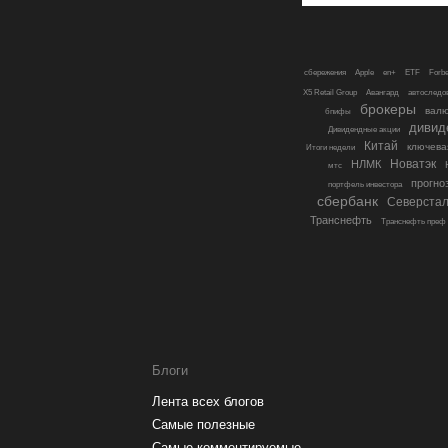
сбережения
Apple
en+
ETF
Forbe
X5 Retail Group
Авангард
автоследо
брокеры
вал
бпифы
дивид
Дивидендные акции
Китай
ключева
Итоги недели
Новатэк
НЛМК
мтс
прогно
портфель инвестора
сбербанк
Северста
Транснефть
Транснефть преф
Блоги
Лента всех блогов
Самые полезные
Самые комментируемые