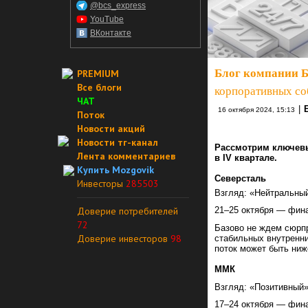
@bcs_express
YouTube
ВКонтакте
Блог компании 
PREMIUM
Все блоги
корпоративных со
ЧАТ
|
16 октября 2024, 15:13
Поток
Новости акций
Новости тг-канал
Рассмотрим ключевы
Лента комментариев
в IV квартале.
Купить Mozgovik
Северсталь
Инвесторы
285503
Взгляд: «Нейтральный
Доверие потребителей
21–25 октября — фина
72
Базово не ждем сюрпр
Доверие инвесторов
98
стабильных внутренни
поток может быть ниж
ММК
Взгляд: «Позитивный»
17–24 октября — фина