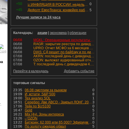
+50
0
📈ИНФЛЯЦИЯ В РОССИИ: недельная дефляция, но в годовом выражении рост 😢
+45
Дефолт ЕвроТранса: конвейер работает исправно
5
Лучшие записи за 24 часа
Календарь:
акции
|
экономика
|
облигации
06/08
MGKL: Операционные результаты за 7 мес. 2026 г.
06/08
RAGR: закрытие реестра по дивидендам 16.48 руб
06/08
UPRO: Отчет МСФО за 6 месяцев 2026 года
06/08
DIAS: СД решит по байбэку и по дивидендам
07/08
AKRN: последний день с дивидендом 235 руб
07/08
OZON: выложат аудированный отчет МСФО 1П2026
ра
07/08
T: последний день с дивидендом 4.6 руб
Перейти в календарь
Добавить событие
торговые сигналы
23:35
06.08 смотрим за рынком
0
19:09
И, кстати, S&P 500
8
19:00
Тех анализ SOL
1
18:51
Серебро: Две ABCD - Закрыл ЛОНГ. 200 JMA все ниже - уже 40+ дней достаточно вялая динамика. Любая позиция сейчас выглядит опасно.
3
.
17:06
Тейк по $US100
0
16:47
Gold
5
16:21
Mix (4ч). Зоны интереса
2
13:26
✅OZON
0
13:22
Биткоин: 62 000 или 65 000? Эфириум - к 1 950
0
13:06
По золоту ожидаю обвал
5