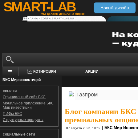
SMART-LAB
Новый дизайн
Мы делаем деньги на бирже
РЕКЛАМА • CONFA.SMART-LAB.RU
КОТИРОВКИ
АКЦИИ
БКС Мир инвестиций
ссылки
Официальный сайт БКС
Мобильное приложение БКС
Мир инвестиций
Блог компании БКС
ПИФы БКС
премиальных опцио
Структурные продукты
|
БКС Мир Инвест
07 августа 2026, 10:59
социальные сети