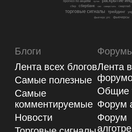
раскрытие ин
прогноз по акциям
путин
сбербанк
сбер
северсталь
смартлаб
сво
торговые сигналы
трейдинг
ук
фьючерсы
фьючерс ртс
Блоги
Форум
Лента всех блогов
Лента 
форум
Самые полезные
Общие
Самые
комментируемые
Форум 
Новости
Форум
алготре
Торговые сигналы