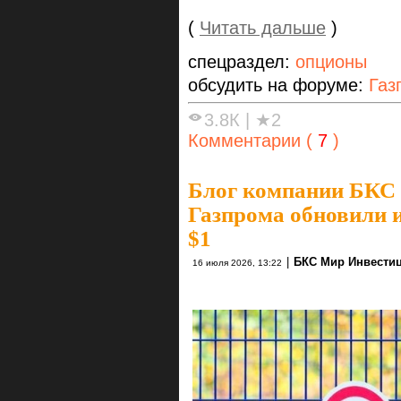
(
Читать дальше
)
спецраздел:
опционы
обсудить на форуме:
Газ
3.8К
|
★2
Комментарии (
7
)
Блог компании БКС
Газпрома обновили и
$1
|
БКС Мир Инвести
16 июля 2026, 13:22