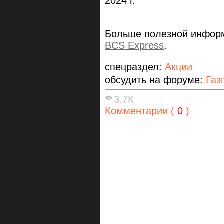
2024 г.
Больше полезной информ
BCS Express
.
спецраздел:
Акции
обсудить на форуме:
Газ
3.7К
Комментарии (
0
)