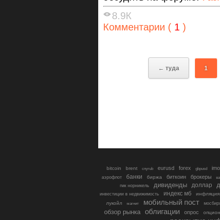
8.9К
Комментарии (
1
)
← туда
1
eurusd
forex
imo
bitcoin
brent
cnyrub
gbpusd
банки
биткоин
брокеры
биржа
аэрофлот
в
дивиденды
доллар
д
гмк норникель
индекс мб
инфляция
инвестиции в недвижимость
мобильный пост
лукойл
мосбир
магнит
облигации
обзор рынка
опрос
опцио