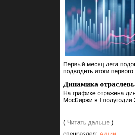
Первый месяц лета подош
подводить итоги первого
Динамика отраслевы
На графике отражена ди
МосБиржи в I полугодии 2
(
Читать дальше
)
спецраздел:
Акции