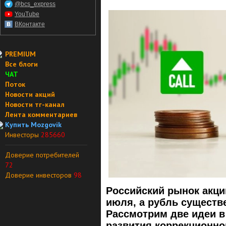
@bcs_express
YouTube
ВКонтакте
PREMIUM
Все блоги
ЧАТ
Поток
Новости акций
Новости тг-канал
Лента комментариев
Купить Mozgovik
Инвесторы
285660
Доверие потребителей
72
Доверие инвесторов
98
Российский рынок акци
июля, а рубль существ
Рассмотрим две идеи в
развития коррекционно