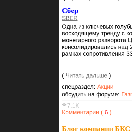
Сбер
SBER
Одна из ключевых голуб
восходящему тренду с ко
монетарного разворота Ц
консолидировались над 2
рамках сопротивления 33
(
Читать дальше
)
спецраздел:
Акции
обсудить на форуме:
Газ
7.1К
Комментарии (
6
)
Блог компании БКС