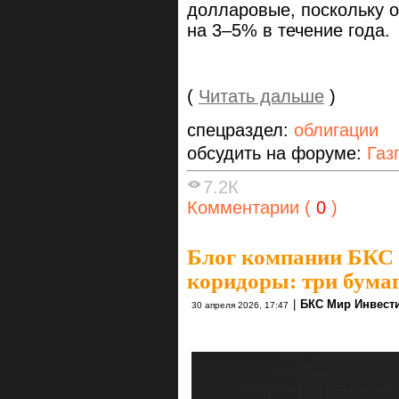
долларовые, поскольку 
на 3–5% в течение года.
(
Читать дальше
)
спецраздел:
облигации
обсудить на форуме:
Газ
7.2К
Комментарии (
0
)
Блог компании БКС
коридоры: три бумаг
|
БКС Мир Инвест
30 апреля 2026, 17:47