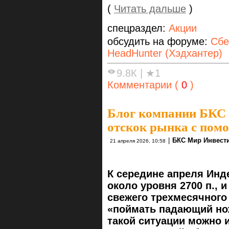
(
Читать дальше
)
спецраздел:
Акции
обсудить на форуме:
Сбе
HeadHunter (Хэдхантер)
9.8К
|
★1
Комментарии (
0
)
Блог компании БКС
отскок рынка с пом
|
БКС Мир Инвест
21 апреля 2026, 10:58
К середине апреля Ин
около уровня 2700 п., 
свежего трехмесячного
«поймать падающий но
такой ситуации можно 