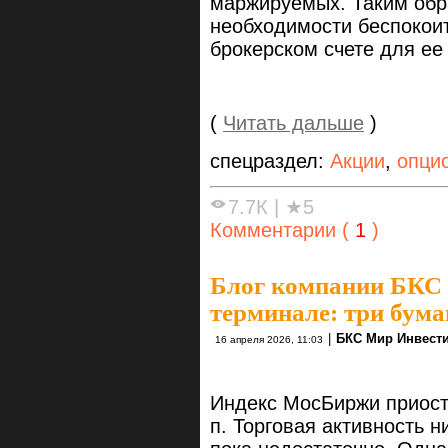
маржируемых. Таким обра
необходимости беспокоит
брокерском счете для ее
(
Читать дальше
)
спецраздел:
Акции
,
опци
7.7К
|
★5
Комментарии (
1
)
Блог компании БКС
терминале: три бума
|
БКС Мир Инвест
16 апреля 2026, 11:03
Индекс МосБиржи приост
п. Торговая активность н