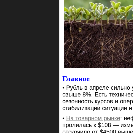
Главное
• Рубль в апреле сильно
свыше 8%. Есть техниче
сезонность курсов и оп
стабилизации ситуации и
•
На товарном рынке
: не
пролилась к $108 — изме
отскочило от $4500 выш