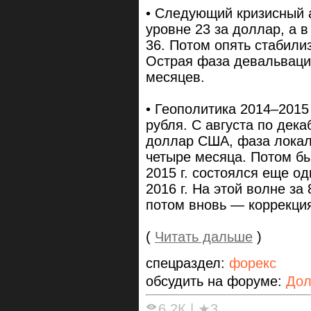
• Следующий кризисный ав
уровне 23 за доллар, а 
36. Потом опять стабили
Острая фаза девальваци
месяцев.
• Геополитика 2014–2015
рубля. С августа по декаб
доллар США, фаза локал
четыре месяца. Потом бы
2015 г. состоялся еще о
2016 г. На этой волне за
потом вновь — коррекци
(
Читать дальше
)
спецраздел:
форекс
обсудить на форуме:
Дол
6.2К
|
★3