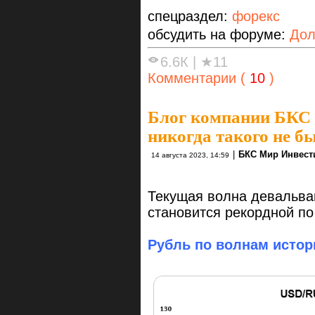
спецраздел:
форекс
обсудить на форуме:
Дол
6.6К
|
★11
Комментарии (
10
)
Блог компании БКС
никогда такого не б
|
БКС Мир Инвест
14 августа 2023, 14:59
Текущая волна девальва
становится рекордной по
Рубль по волнам истор