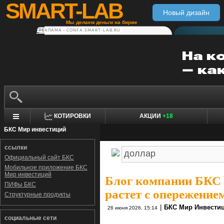
SMART-LAB
Новый дизайн
Мы делаем деньги на бирже
РЕКЛАМА • CONFA.SMART-LAB.RU
КОТИРОВКИ
АКЦИИ
+18
БКС Мир инвестиций
ссылки
Официальный сайт БКС
Мобильное приложение БКС
Мир инвестиций
Блог компании БКС
ПИФы БКС
растет с опережение
Структурные продукты
|
БКС Мир Инвести
26 июня 2026, 15:14
социальные сети