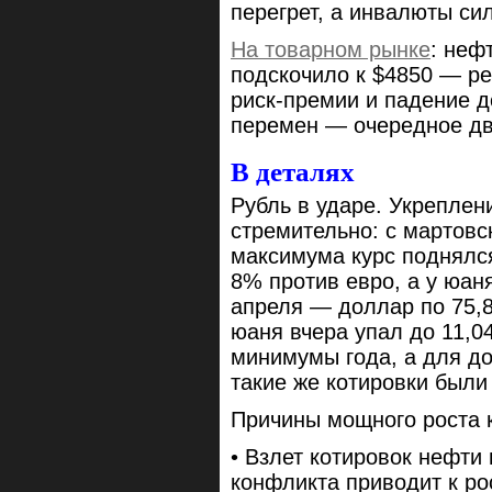
перегрет, а инвалюты си
На товарном рынке
: неф
подскочило к $4850 — р
риск-премии и падение д
перемен — очередное дву
В деталях
Рубль в ударе. Укреплен
стремительно: с мартов
максимума курс поднялс
8% против евро, а у юан
апреля — доллар по 75,8
юаня вчера упал до 11,0
минимумы года, а для до
такие же котировки были 
Причины мощного роста к
• Взлет котировок нефти 
конфликта приводит к ро