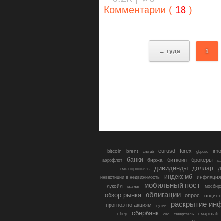
Комментарии (
18
)
← туда
1
eurusd
forex
imo
bitcoin
brent
cnyrub
gbpusd
банки
биткоин
брокеры
биржа
аэрофлот
в
дивиденды
доллар
д
гмк норникель
индекс мб
инфляция
инвестиции в недвижимость
мобильный пост
лукойл
мосбир
магнит
облигации
обзор рынка
опрос
опцио
раскрытие ин
прогноз по акциям
путин
сбербанк
сбер
северсталь
смартлаб
сво