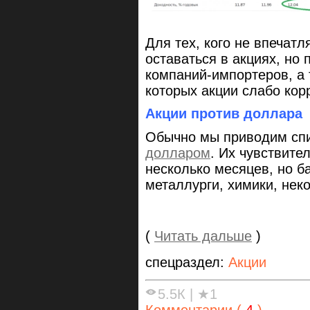
Для тех, кого не впечатл
оставаться в акциях, но
компаний-импортеров, а 
которых акции слабо кор
Акции против доллара
Обычно мы приводим спи
долларом
. Их чувствите
несколько месяцев, но б
металлурги, химики, нек
(
Читать дальше
)
спецраздел:
Акции
5.5К
|
★1
Комментарии (
4
)