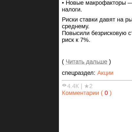
• Новые макрофакторы — 
налоги.
Риски ставки давят на р
среднему.
Повысили безрисковую с
риск к 7%.
(
Читать дальше
)
спецраздел:
Акции
4.4К
|
★2
Комментарии (
0
)