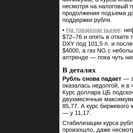
несмотря на налоговый 
продолжения подъема до
поддержки рубля.
•
На товарном рынке
: не
$72–76 и опять в откате 
DXY под 101,5 п. и посл
$4000, а газ NG с небол
аптренде — пока чуть ни
В деталях
Рубль снова падает
— з
оказалась недолгой, и в 
Курс доллара ЦБ подскоч
двухмесячные максимумы
85,77. А курс биржевого
— у 11,17.
Стабилизации курса рубл
произошло, даже несмот