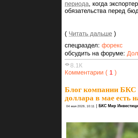
периода
, когда экспорт
обязательства перед бю
(
Читать дальше
)
спецраздел:
форекс
обсудить на форуме:
Дол
8.1К
Комментарии (
1
)
Блог компании БКС
доллара в мае есть н
|
БКС Мир Инвестиц
04 мая 2026, 10:11