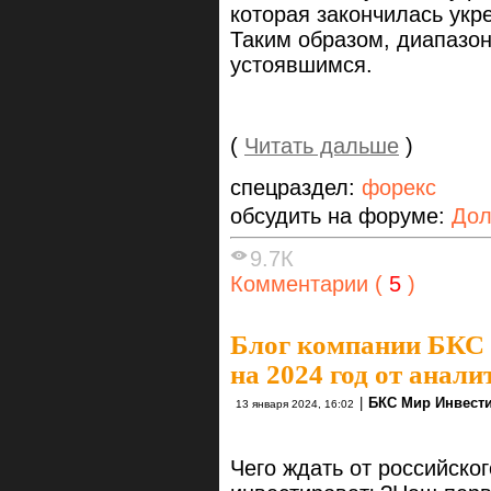
которая закончилась ук
Таким образом, диапазон
устоявшимся.
(
Читать дальше
)
спецраздел:
форекс
обсудить на форуме:
Дол
9.7К
Комментарии (
5
)
Блог компании БКС
на 2024 год от анал
|
БКС Мир Инвест
13 января 2024, 16:02
Чего ждать от российског