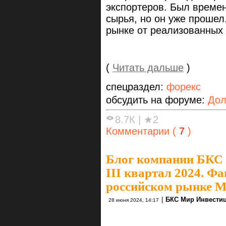
экспортеров. Был времен
сырья, но он уже прошел
рынке от реализованных 
(
Читать дальше
)
спецраздел:
форекс
обсудить на форуме:
Дол
8.7К
|
★2
Комментарии (
7
)
Блог компании БКС
III квартал 2024. Ф
российском рынке М
|
БКС Мир Инвести
28 июня 2024, 14:17