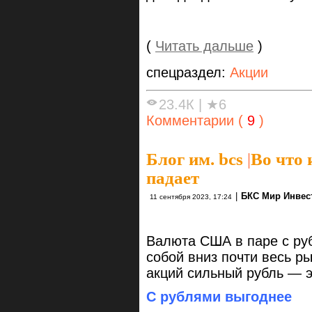
(
Читать дальше
)
спецраздел:
Акции
23.4К
|
★6
Комментарии (
9
)
Блог им. bcs
|
Во что 
падает
|
БКС Мир Инвес
11 сентября 2023, 17:24
Валюта США в паре с руб
собой вниз почти весь р
акций сильный рубль — э
С рублями выгоднее