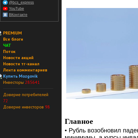
@bcs_express
YouTube
ВКонтакте
PREMIUM
Все блоги
ЧАТ
Поток
Новости акций
Новости тг-канал
Лента комментариев
Купить Mozgovik
Инвесторы
285641
Доверие потребителей
72
Доверие инвесторов
98
Главное
• Рубль возобновил пад
минимумы, а курсы инва