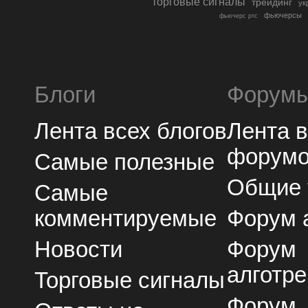
торговые сигналы
трейдинг
ук
фьючерсы
фьючерс ртс
Блоги
Форум
Лента всех блогов
Лента 
форум
Самые полезные
Общие
Самые
комментируемые
Форум 
Новости
Форум
алготре
Торговые сигналы
Форум