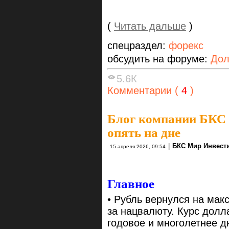
(
Читать дальше
)
спецраздел:
форекс
обсудить на форуме:
Дол
5.6К
Комментарии (
4
)
Блог компании БКС
опять на дне
|
БКС Мир Инвест
15 апреля 2026, 09:54
Главное
• Рубль вернулся на ма
за нацвалюту. Курс дол
годовое и многолетнее д