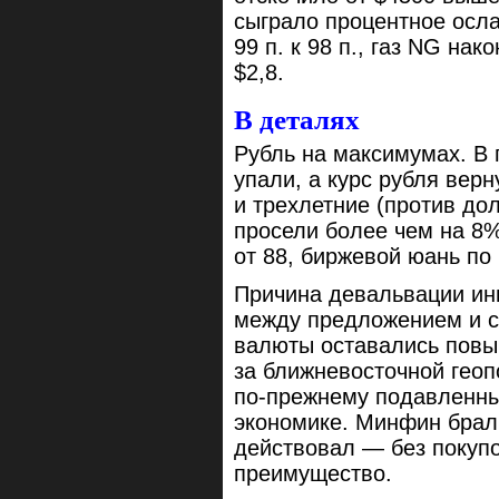
сыграло процентное осл
99 п. к 98 п., газ NG на
$2,8.
В деталях
Рубль на максимумах. В
упали, а курс рубля верн
и трехлетние (против до
просели более чем на 8
от 88, биржевой юань по 
Причина девальвации ин
между предложением и с
валюты оставались повы
за ближневосточной геоп
по-прежнему подавленны
экономике. Минфин брал
действовал — без покуп
преимущество.