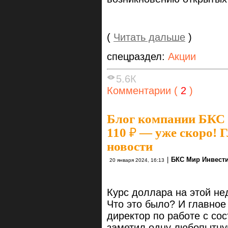
(
Читать дальше
)
спецраздел:
Акции
5.6К
Комментарии (
2
)
Блог компании БКС
110 ₽ — уже скоро!
новости
|
БКС Мир Инвест
20 января 2024, 16:13
Курс доллара на этой нед
Что это было? И главно
директор по работе с со
заметил одну любопытну