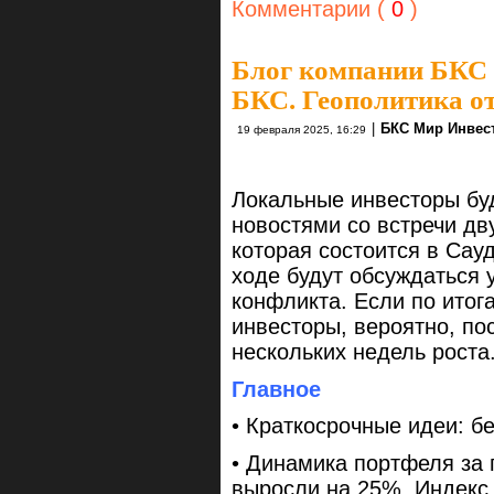
Комментарии (
0
)
Блог компании БКС
БКС. Геополитика от
|
БКС Мир Инвес
19 февраля 2025, 16:29
Локальные инвесторы бу
новостями со встречи дв
которая состоится в Сау
ходе будут обсуждаться 
конфликта. Если по итог
инвесторы, вероятно, п
нескольких недель роста
Главное
• Краткосрочные идеи: б
• Динамика портфеля за
выросли на 25%, Индекс