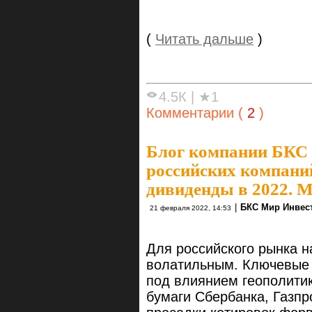
(
Читать дальше
)
4.5К
|
★1
Комментарии (
2
)
Блог компании БКС
российских компани
дивиденды в 2022. 
|
БКС Мир Инвес
21 февраля 2022, 14:53
Для российского рынка н
волатильным. Ключевые 
под влиянием геополити
бумаги Сбербанка, Газпро