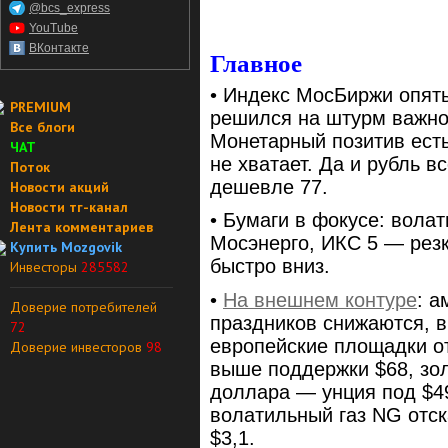
@bcs_express
YouTube
ВКонтакте
Главное
• Индекс МосБиржи опять
PREMIUM
решился на штурм важног
Все блоги
Монетарный позитив есть
ЧАТ
не хватает. Да и рубль 
Поток
дешевле 77.
Новости акций
Новости тг-канал
• Бумаги в фокусе: вола
Лента комментариев
Мосэнерго, ИКС 5 — рез
Купить Mozgovik
быстро вниз.
Инвесторы
285582
•
На внешнем контуре
: 
Доверие потребителей
праздников снижаются, в
72
европейские площадки от
Доверие инвесторов
98
выше поддержки $68, зо
доллара — унция под $49
волатильный газ NG отск
$3,1.