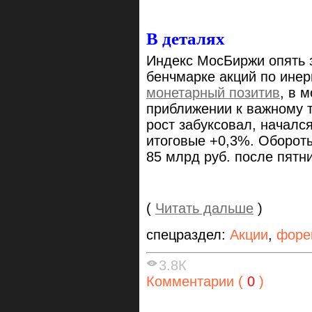
В деталях
Индекс МосБиржи опять 
бенчмарке акций по ине
монетарный позитив
, в 
приближении к важному 
рост забуксовал, начался 
итоговые +0,3%. Оборот
85 млрд руб. после пятн
(
Читать дальше
)
спецраздел:
Акции
,
форе
3.8К
Комментарии (
0
)