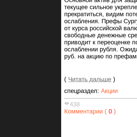
Основной актив для защ
текущее сильное укрепл
прекратиться, видим пот
ослабления. Префы Сург
от курса российской вал
свободные денежные сре
приводит к переоценке 
ослаблении рубля. Ожид
руб. на акцию по префам
(
Читать дальше
)
спецраздел:
Акции
438
Комментарии (
0
)