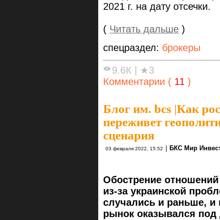
2021 г. на дату отсечки.
(
Читать дальше
)
спецраздел:
брокеры
9.6К
|
★3
Комментарии (
11
)
Блог им. bcs
|
Как ро
переживет геополити
сценария
|
БКС Мир Инвес
03 февраля 2022, 15:52
Обострение отношений 
из-за украинской проб
случались и раньше, и
рынок оказывался под 