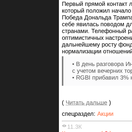
Первый прямой контакт л
который положил начало
Победа Дональда Трампа
себе явилась поводом д
странами. Телефонный р
оптимистичных настроени
дальнейшему росту фонд
нормализации отношений
• В день разговора 
с учетом вечерних то
• RGBI прибавил 3% 
(
Читать дальше
)
спецраздел:
Акции
11.3К