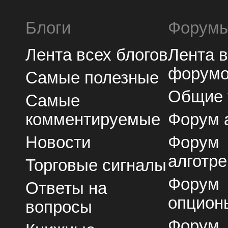
Блоги
Форум
Лента всех блогов
Лента 
форум
Самые полезные
Общие
Самые
комментируемые
Форум 
Новости
Форум
алготре
Торговые сигналы
Форум
Ответы на
опцион
вопросы
Форум