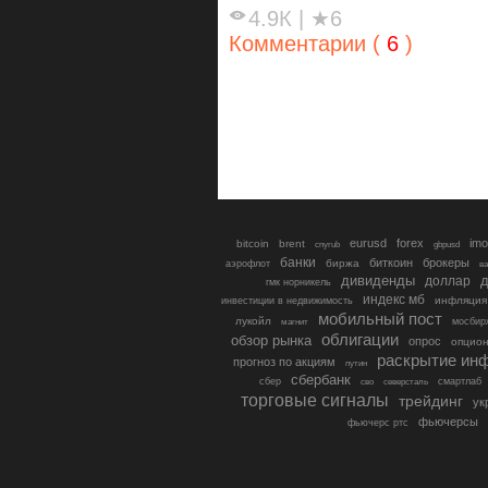
4.9К
|
★6
Комментарии (
6
)
eurusd
forex
imo
bitcoin
brent
cnyrub
gbpusd
банки
биткоин
брокеры
биржа
аэрофлот
в
дивиденды
доллар
д
гмк норникель
индекс мб
инфляция
инвестиции в недвижимость
мобильный пост
лукойл
мосбир
магнит
облигации
обзор рынка
опрос
опцио
раскрытие ин
прогноз по акциям
путин
сбербанк
сбер
северсталь
смартлаб
сво
торговые сигналы
трейдинг
ук
фьючерсы
фьючерс ртс