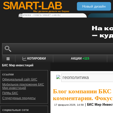
SMART-LAB
Новый дизайн
Мы делаем деньги на бирже
РЕКЛАМА • CONFA.SMART-LAB.RU
КОТИРОВКИ
АКЦИИ
+115
БКС Мир инвестиций
ссылки
Официальный сайт БКС
Мобильное приложение БКС
Мир инвестиций
Блог компании БКС
ПИФы БКС
комментарии. Фокус
Структурные продукты
|
БКС Мир Инвес
17 февраля 2026, 14:58
социальные сети