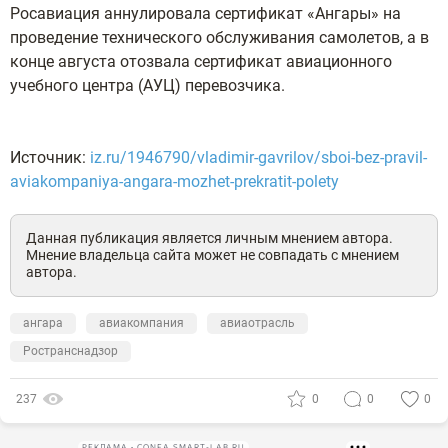
Росавиация аннулировала сертификат «Ангары» на
проведение технического обслуживания самолетов, а в
конце августа отозвала сертификат авиационного
учебного центра (АУЦ) перевозчика.
Источник:
iz.ru/1946790/vladimir-gavrilov/sboi-bez-pravil-
aviakompaniya-angara-mozhet-prekratit-polety
Данная публикация является личным мнением автора.
Мнение владельца сайта может не совпадать с мнением
автора.
ангара
авиакомпания
авиаотрасль
Ространснадзор
237
0
0
0
РЕКЛАМА • CONFA.SMART-LAB.RU