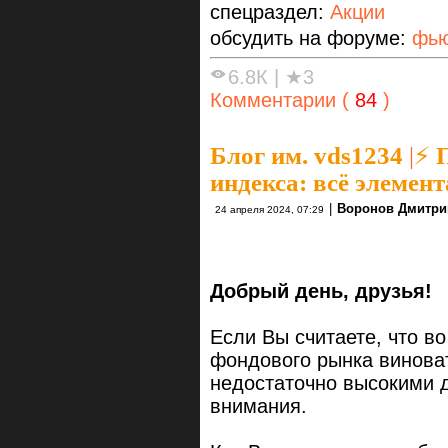
спецраздел:
Акции
обсудить на форуме:
фью
6.8К
|
★3
Комментарии (
84
)
Блог им. vds1234
|
⚡ 
индекса: всё элемен
|
Воронов Дмитри
24 апреля 2024, 07:29
Добрый день, друзья!
Если Вы считаете, что в
фондового рынка винова
недостаточно высокими 
внимания.