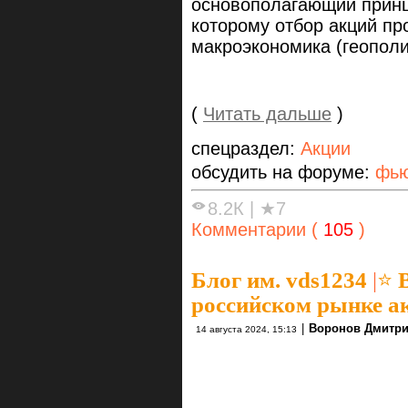
основополагающий принц
которому отбор акций пр
макроэкономика (геопол
(
Читать дальше
)
спецраздел:
Акции
обсудить на форуме:
фью
8.2К
|
★7
Комментарии (
105
)
Блог им. vds1234
|
⭐️ 
российском рынке ак
|
Воронов Дмитр
14 августа 2024, 15:13