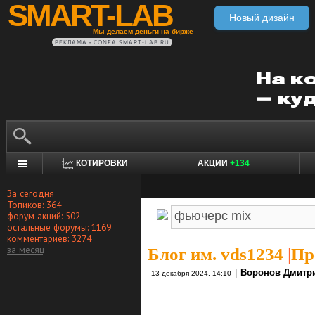
SMART-LAB
Новый дизайн
Мы делаем деньги на бирже
РЕКЛАМА • CONFA.SMART-LAB.RU
КОТИРОВКИ
АКЦИИ
+134
За сегодня
Топиков: 364
форум акций: 502
остальные форумы: 1169
комментариев: 3274
за месяц
Блог им. vds1234
|
Пр
|
Воронов Дмитр
13 декабря 2024, 14:10