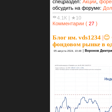
спецраздел:
Акции
,
форе
обсудить на форуме:
Дол
4.1К
|
★10
Комментарии (
27
)
Блог им. vds1234
|
😊
фондовом рынке в о
|
Воронов Дмитр
05 августа 2024, 10:48