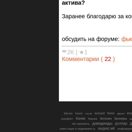
актива?
Заранее благодарю за к
обсудить на форуме:
фью
2К
|
★1
Комментарии (
22
)
eurusd
forex
imo
bitcoin
brent
cnyrub
gbpusd
банки
биткоин
брокеры
биржа
аэрофлот
в
дивиденды
доллар
д
гмк норникель
индекс мб
инфляция
инвестиции в недвижимость