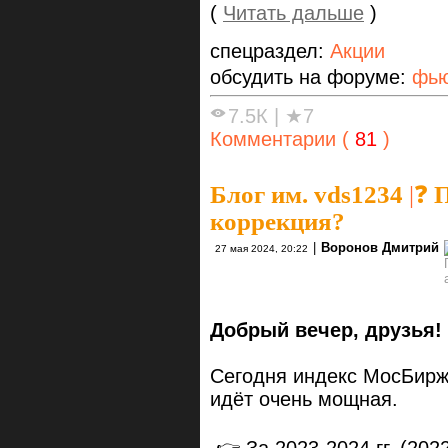
(
Читать дальше
)
спецраздел:
Акции
обсудить на форуме:
фью
7.5К
|
★7
Комментарии (
81
)
Блог им. vds1234
|
❓ 
коррекция?
|
Воронов Дмитрий
27 мая 2024, 20:22
Добрый вечер, друзья!
Сегодня индекс МосБирж
идёт очень мощная.
👉 За 2023-2024 гг. (202