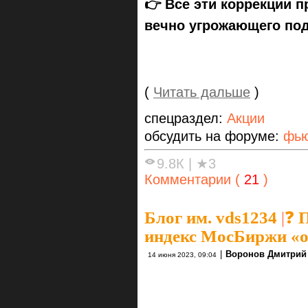
👉 Все эти коррекции 
вечно угрожающего под
(
Читать дальше
)
спецраздел:
Акции
обсудить на форуме:
фью
9.8К
|
★3
Комментарии (
21
)
Блог им. vds1234
|
❓ 
индекс МосБиржи «о
|
Воронов Дмитрий
14 июня 2023, 09:04