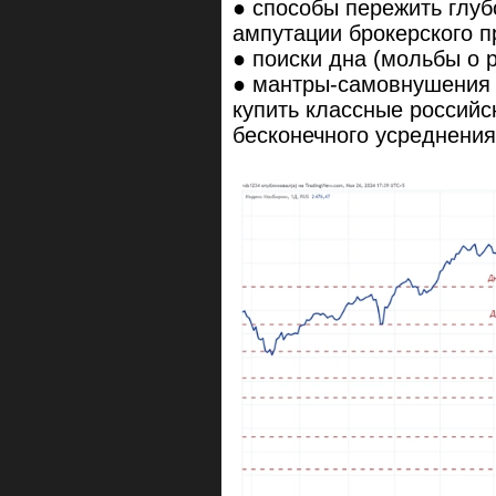
● способы пережить глуб
ампутации брокерского 
● поиски дна (мольбы о 
● мантры-самовнушения 
купить классные российс
бесконечного усреднени