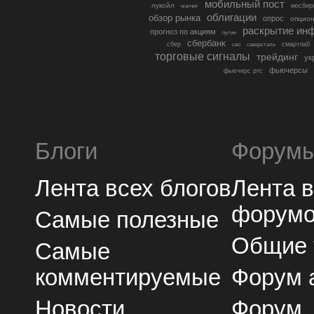
мобильный пост
лукойл
мосбир
магнит
облигации
обзор рынка
опрос
опцио
раскрытие ин
прогноз по акциям
путин
сбербанк
сбер
северсталь
смартлаб
сво
торговые сигналы
трейдинг
ук
фьючерсы
фьючерс ртс
Блоги
Форум
Лента всех блогов
Лента 
форум
Самые полезные
Общие
Самые
комментируемые
Форум 
Новости
Форум