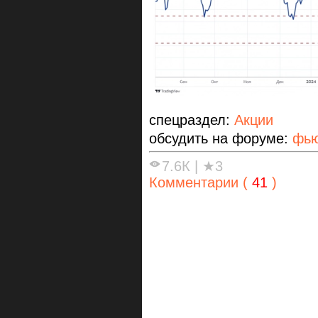
спецраздел:
Акции
обсудить на форуме:
фью
7.6К
|
★3
Комментарии (
41
)