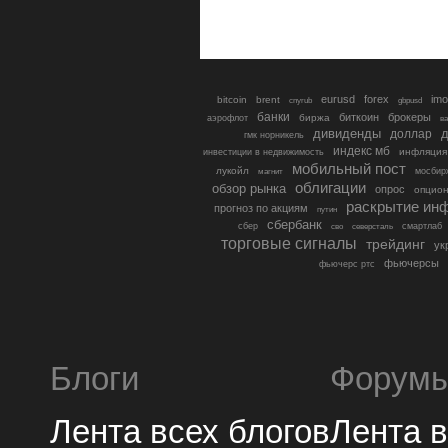
eurusd
forex
imo
bitcoin
brent
cnyrub
gbpusd
банки
биткоин
брокеры
биржа
аэрофлот
в
дивиденды
доллар
д
гмк норникель
индекс мб
инфляция
инвестиции в недвижимость
мобильный пост
лукойл
мосбир
магнит
облигации
обзор рынка
опрос
опцио
раскрытие ин
прогноз по акциям
путин
сбербанк
сбер
северсталь
смартлаб
сво
торговые сигналы
трейдинг
ук
фьючерсы
фьючерс ртс
Блоги
Форум
Лента всех блогов
Лента 