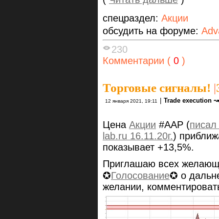
спецраздел:
Акции
обсудить на форуме:
Adv
230
Комментарии (
0
)
Торговые сигналы!
|
|
Trade execution ↝
12 января 2021, 19:11
Цена
Акции
#AAP (
писал 
lab.ru 16.11.20г.
) приближ
показывает +13,5%.
Приглашаю всех желающи
✪
Голосование
✪ о дальн
желании, комментироват