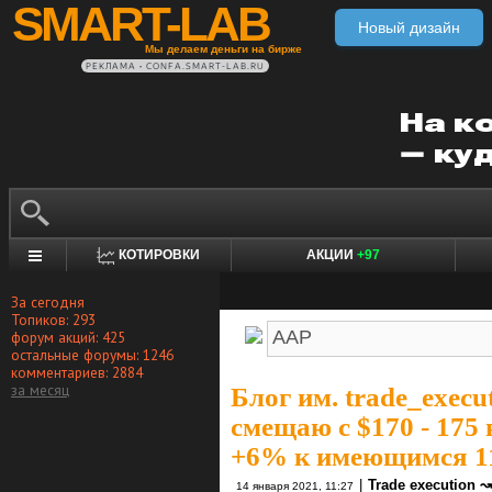
SMART-LAB
Новый дизайн
Мы делаем деньги на бирже
РЕКЛАМА • CONFA.SMART-LAB.RU
КОТИРОВКИ
АКЦИИ
+97
За сегодня
Топиков: 293
форум акций: 425
остальные форумы: 1246
комментариев: 2884
за месяц
Блог им. trade_execu
смещаю с $170 - 175 
+6% к имеющимся 1
|
Trade execution ↝
14 января 2021, 11:27