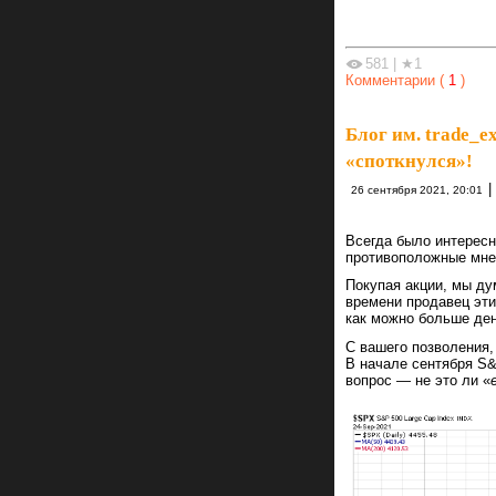
581
|
★1
Комментарии (
1
)
Блог им. trade_ex
«споткнулся»!
|
26 сентября 2021, 20:01
Всегда было интересн
противоположные мне
Покупая акции, мы ду
времени продавец этих
как можно больше дене
С вашего позволения,
В начале сентября S
вопрос — не это ли «