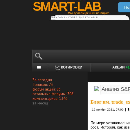
SMART-LAB
Но
Мы делаем деньги на бирже
РЕКЛАМА • CONFA.SMART-LAB.RU
КОТИРОВКИ
АКЦИИ
+1
За сегодня
Топиков: 73
форум акций: 85
остальные форумы: 308
комментариев: 1346
Блог им. trade_ex
за месяц
|
T
15 ноября 2021, 07:00
По мере установлени
рост. История, как из