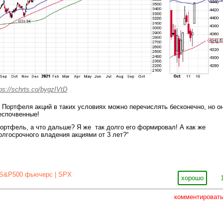
ps://schrts.co/bygzIVtD
Портфеля акций в таких условиях можно перечислять бесконечно, но о
еспочвенные!
Портфель, а что дальше? Я же так долго его формировал! А как же
олгосрочного владения акциями от 3 лет?“
S&P500 фьючерс | SPX
хорошо
комментироват