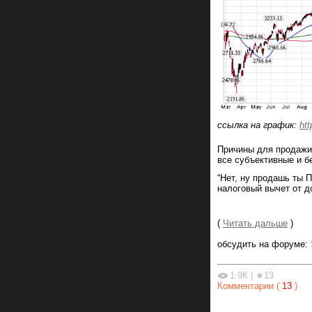
ссылка на график:
htt
Причины для продажи 
все субъективные и б
“Нет, ну продашь ты 
налоговый вычет от д
(
Читать дальше
)
обсудить на форуме:
1.9К
|
★13
Комментарии (
13
)