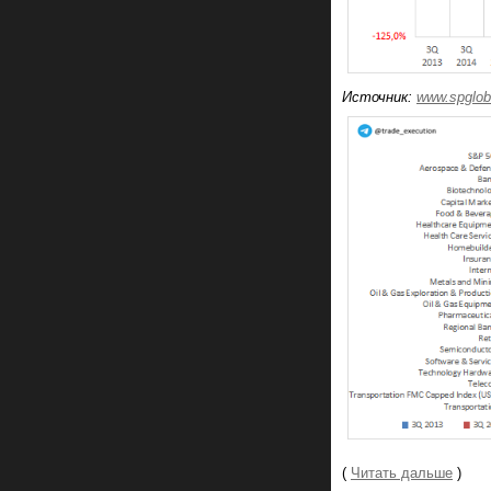
Источник:
www.spglob
(
Читать дальше
)