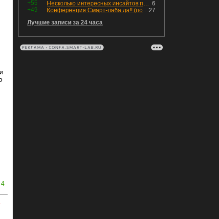
+55
Несколько интересных инсайтов по "Озону"
6
+49
Конференция Смарт-лаба да!! (пост 218, 12+)
27
Лучшие записи за 24 часа
РЕКЛАМА • CONFA.SMART-LAB.RU
и
ю
4
ь