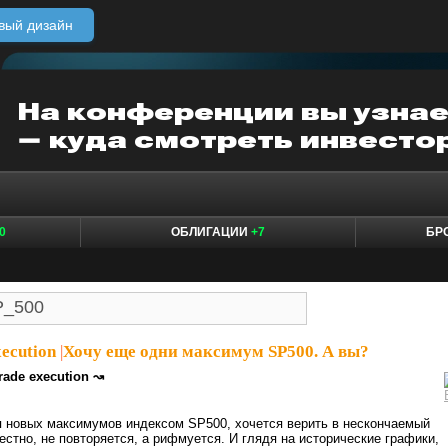
вый дизайн
0
ОБЛИГАЦИИ
+7
БР
ecution
|
Хочу еще одни максимум SP500. А вы?
rade execution ↝
я новых максимумов индексом SP500, хочется верить в нескончаемый
вестно, не повторяется, а рифмуется. И глядя на исторические графики,