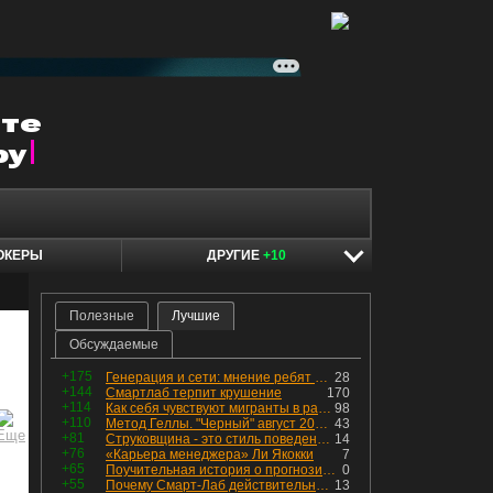
ОКЕРЫ
ДРУГИЕ
+10
Полезные
Лучшие
Обсуждаемые
+175
Генерация и сети: мнение ребят из индустрии
28
+144
Смартлаб терпит крушение
170
+114
Как себя чувствуют мигранты в раю, в который они так стремились
98
+110
Метод Геллы. "Черный" август 2026 - быть или не быть?
43
+81
Струковщина - это стиль поведения, известный всем в секторе золотодобычи.
14
+76
«Карьера менеджера» Ли Якокки
7
+65
Поучительная история о прогнозировании
0
+55
Почему Смарт-Лаб действительно протух
13