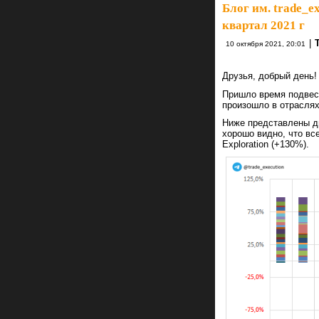
Блог им. trade_ex
квартал 2021 г
|
10 октября 2021, 20:01
Друзья, добрый день
Пришло время подвест
произошло в отрасля
Ниже представлены ди
хорошо видно, что вс
Exploration (+130%).