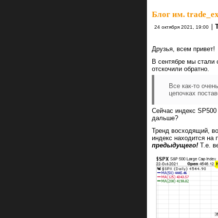
Блог им. trade_ex
|
24 октября 2021, 19:00
Друзья, всем привет!
В сентябре мы стали 
отскочили обратно.
Все как-то очен
цепочках постав
Сейчас индекс SP500 
дальше?
Тренд восходящий, во
индекс находится на 
предыдущего!
Т.е. в