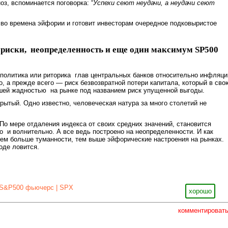
оз, вспоминается поговорка: “
Успехи сеют неудачи, а неудачи сеют
к во времена эйфории и готовит инвесторам очередное подковыристое
 риски, неопределенность и еще один максимум SP500
ополитика или риторика глав центральных банков относительно инфляци
о, а прежде всего — риск безвозвратной потери капитала, который в сво
ашей жадностью на рынке под названием риск упущенной выгоды.
крытый. Одно известно, человеческая натура за много столетий не
По мере отдаления индекса от своих средних значений, становится
 и волнительно. А все ведь построено на неопределенности. И как
чем больше туманности, тем выше эйфорические настроения на рынках.
оде ловится.
S&P500 фьючерс | SPX
хорошо
комментироват