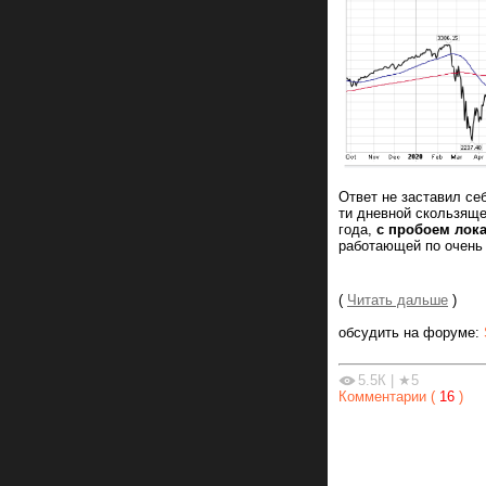
Ответ не заставил се
ти дневной скользяще
года,
с пробоем лок
работающей по очень
(
Читать дальше
)
обсудить на форуме:
5.5К
|
★5
Комментарии (
16
)