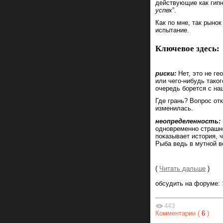
действующие как гипн
успех
”.
Как по мне, так рыно
испытание.
Ключевое здесь:
риски:
Нет, это не ге
или чего-нибудь таког
очередь борется с н
Где грань? Вопрос от
изменилась.
неопределенность:
одновременно страшно
показывает история, 
Рыба ведь в мутной в
(
Читать дальше
)
обсудить на форуме:
443
Комментарии (
6
)