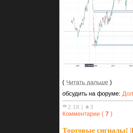
(
Читать дальше
)
обсудить на форуме:
Дол
2.1К
|
★3
Комментарии (
7
)
Торговые сигналы!
|