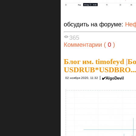
обсудить на форуме:
Неф
365
Комментарии (
0
)
Блог им. timofeyd
|
Бо
USDRUB*USDBRO...
|
✔️AlgoDevil
02 ноября 2020, 11:32