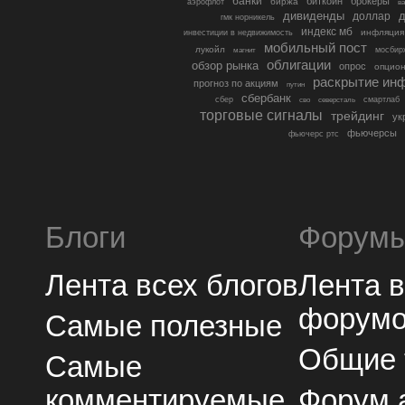
банки
биткоин
брокеры
биржа
аэрофлот
в
дивиденды
доллар
д
гмк норникель
индекс мб
инфляция
инвестиции в недвижимость
мобильный пост
лукойл
мосбир
магнит
облигации
обзор рынка
опрос
опцио
раскрытие ин
прогноз по акциям
путин
сбербанк
сбер
северсталь
смартлаб
сво
торговые сигналы
трейдинг
ук
фьючерсы
фьючерс ртс
Блоги
Форум
Лента всех блогов
Лента 
форум
Самые полезные
Общие
Самые
комментируемые
Форум 