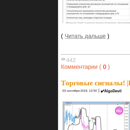
(
Читать дальше
)
442
Комментарии (
0
)
Торговые сигналы!
|
|
✔️AlgoDevil
03 сентября 2019, 13:50