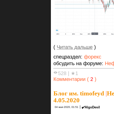
(
Читать дальше
)
спецраздел:
форекс
обсудить на форуме:
Неф
528
|
★1
Комментарии (
2
)
Блог им. timofeyd
|
Не
4.05.2020
|
✔️AlgoDevil
04 мая 2020, 01:51