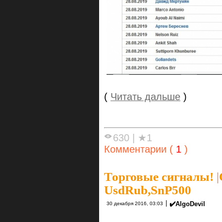
(
Читать дальше
)
630
|
★1
Комментарии (
1
)
Торговые сигналы!
|
UsdRub,SnP500
|
✔️AlgoDevil
30 декабря 2016, 03:03