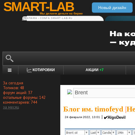
SMART-LAB
Новый дизайн
Мы делаем деньги на бирже
РЕКЛАМА • CONFA.SMART-LAB.RU
КОТИРОВКИ
АКЦИИ
+7
За сегодня
Топиков: 48
форум акций: 37
остальные форумы: 142
комментариев: 744
за месяц
Блог им. timofeyd
|
Не
|
✔️AlgoDevil
24 февраля 2022, 13:01