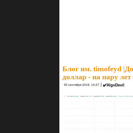
Блог им. timofeyd
|
До
доллар - на пару лет
|
✔️AlgoDevil
30 сентября 2019, 14:27