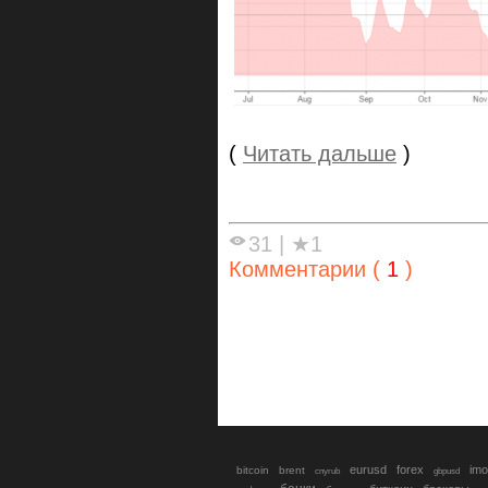
(
Читать дальше
)
31
|
★1
Комментарии (
1
)
eurusd
forex
imo
bitcoin
brent
cnyrub
gbpusd