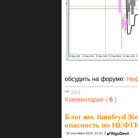
обсудить на форуме:
Неф
384
Комментарии (
6
)
Блог им. timofeyd
|
Ко
опасноcть по НЕФТ
|
✔️AlgoDevil
16 сентября 2019, 01:21