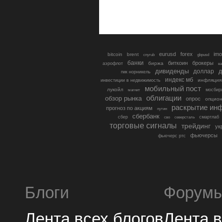
eurusd
forex
imo
bitcoin
brent
cnyrub
gbpusd
банки
биткоин
брокеры
биржа
аэрофлот
в
дивиденды
доллар
д
гмк норникель
индекс мб
инфляция
инвестиции в недвижимость
мобильный пост
лукойл
мосбир
магнит
облигации
обзор рынка
опрос
опцио
раскрытие ин
прогноз по акциям
путин
сбербанк
сбер
северсталь
смартлаб
сво
торговые сигналы
трейдинг
ук
фьючерсы
фьючерс ртс
Блоги
Форум
Лента всех блогов
Лента 