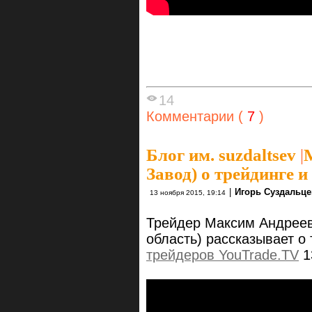
14
Комментарии (
7
)
Блог им. suzdaltsev
|
Завод) о трейдинге и 
|
Игорь Суздальце
13 ноября 2015, 19:14
Трейдер Максим Андреев
область) рассказывает о 
трейдеров YouTrade.TV
1