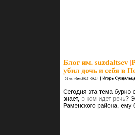
Блог им. suzdaltsev
|
убил дочь и себя в 
|
Игорь Суздальц
01 октября 2017, 09:14
Сегодня эта тема бурно о
знает,
о ком идет речь
? Э
Раменского района, ему б