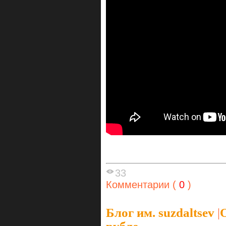
33
Комментарии (
0
)
Блог им. suzdaltsev
|