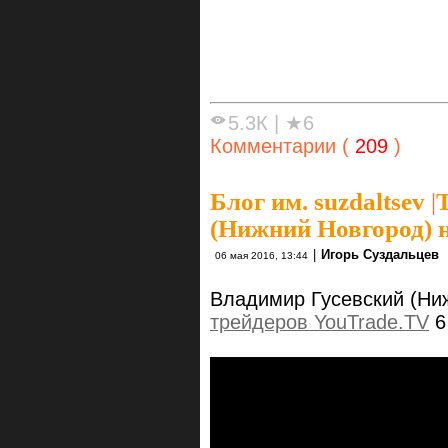
5.3К
|
★6
Комментарии (
209
)
Блог им. suzdaltsev
|
(Нижний Новгород) 
|
Игорь Суздальцев
06 мая 2016, 13:44
Владимир Гусевский (Ни
трейдеров YouTrade.TV
6