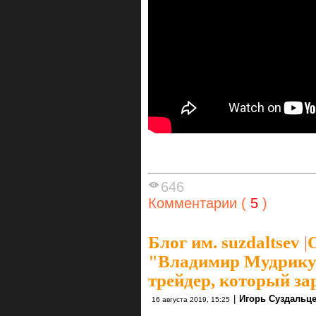
646
Комментарии (
5
)
Блог им. suzdaltsev
|
О
"Владимир Мудрикув
трейдер, который з
|
Игорь Суздальц
16 августа 2019, 15:25