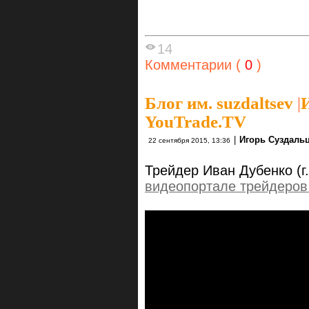
14
Комментарии (
0
)
Блог им. suzdaltsev
|
YouTrade.TV
|
Игорь Суздаль
22 сентября 2015, 13:36
Трейдер Иван Дубенко (г
видеопортале трейдеров