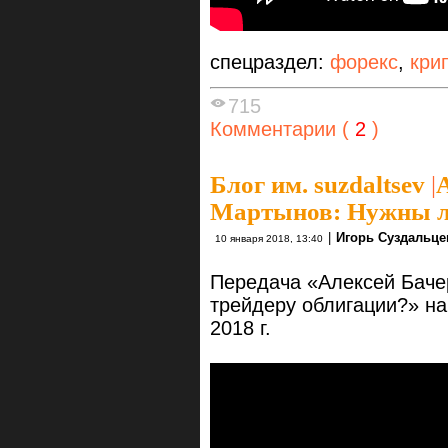
спецраздел:
форекс
,
кри
715
Комментарии (
2
)
Блог им. suzdaltsev
|
Мартынов: Нужны ли
|
Игорь Суздальце
10 января 2018, 13:40
Передача «Алексей Баче
трейдеру облигации?» н
2018 г.