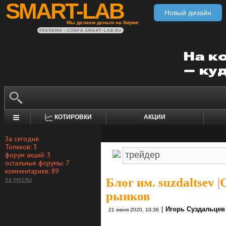
SMART-LAB
Новый дизайн
Мы делаем деньги на бирже
РЕКЛАМА • CONFA.SMART-LAB.RU
КОТИРОВКИ
АКЦИИ
За сегодня
Топиков: 3
форум акций: 3
остальные форумы: 7
комментариев: 89
за месяц
Блог им. suzdaltsev
|
рынков
|
Игорь Суздальцев
21 июня 2020, 10:36