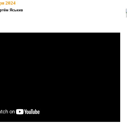
ря 2024
ртём Яськив