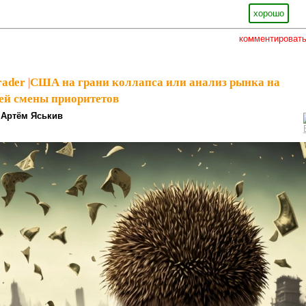
хорошо
комментироват
rader
|
США на грани коллапса или анализ рынка на
ей смены приоритетов
Артём Яськив