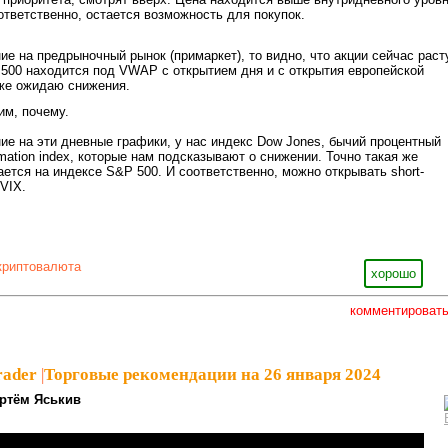
ответственно, остается возможность для покупок.
ие на предрыночный рынок (примаркет), то видно, что акции сейчас раст
500 находится под VWAP с открытием дня и с открытия европейской
 же ожидаю снижения.
им, почему.
ие на эти дневные графики, у нас индекс Dow Jones, бычий процентный
mation index, которые нам подсказывают о снижении. Точно такая же
ается на индексе S&P 500. И соответственно, можно открывать short-
 VIX.
криптовалюта
хорошо
комментироват
rader
|
Торговые рекомендации на 26 января 2024
ртём Яськив