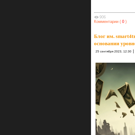
906
Комментарии (
0
)
Блог им. smart4t
основании уровн
|
25 сентября 2023, 12:30