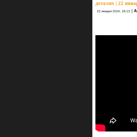
деталях | 22 янва
|
А
22 января 2024, 18:13