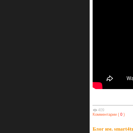
409
Комментарии (
0
)
Блог им. smart4t