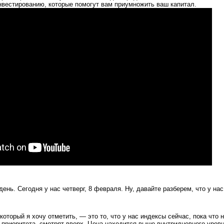
вестированию, которые помогут вам приумножить ваш капитал.
ень. Сегодня у нас четверг, 8 февраля. Ну, давайте разберем, что у нас
который я хочу отметить, — это то, что у нас индексы сейчас, пока что 
 приоритета, смотрят вверх. Цена находится выше внутридневного уров