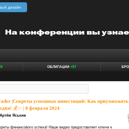
вый дизайн
35
ОБЛИГАЦИИ
+57
БР
rader
|
Секреты успешных инвестиций: Как приумножить
одня! 💰✨ | 8 февраля 2024
Артём Яськив
креты финансового успеха! Наше видео предоставляет ключи к