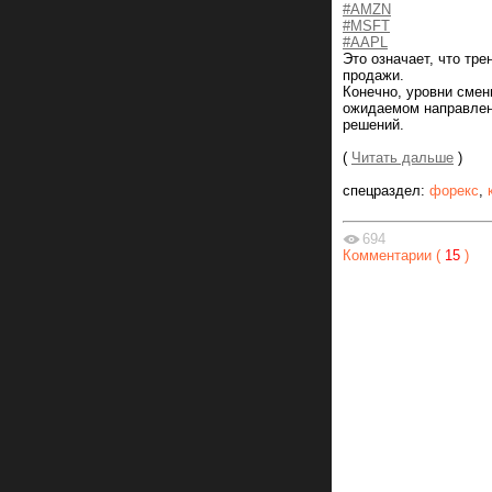
#AMZN
#MSFT
#AAPL
Это означает, что тр
продажи.
Конечно, уровни смен
ожидаемом направлен
решений.
(
Читать дальше
)
спецраздел:
форекс
,
694
Комментарии (
15
)