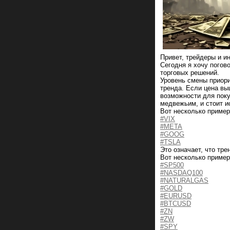
Привет, трейдеры и и
Сегодня я хочу погов
торговых решений.
Уровень смены приори
тренда. Если цена вы
возможности для поку
медвежьим, и стоит и
Вот несколько пример
#VIX
#META
#GOOG
#TSLA
Это означает, что тре
Вот несколько пример
#SP500
#NASDAQ100
#NATURALGAS
#GOLD
#EURUSD
#BTCUSD
#ZN
#ZW
#SPY