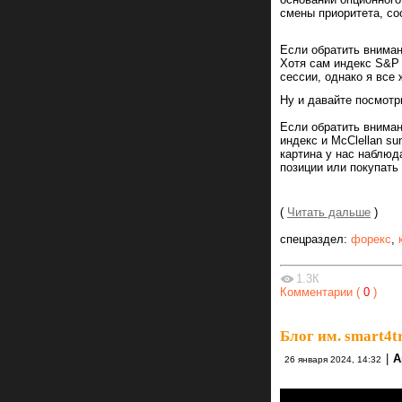
смены приоритета, со
Если обратить вниман
Хотя сам индекс S&P 
сессии, однако я все
Ну и давайте посмотр
Если обратить вниман
индекс и McClellan su
картина у нас наблюд
позиции или покупать
(
Читать дальше
)
спецраздел:
форекс
,
1.3К
Комментарии (
0
)
Блог им. smart4t
|
А
26 января 2024, 14:32