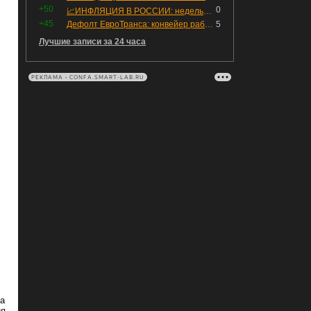
+50
0
📈ИНФЛЯЦИЯ В РОССИИ: недельная дефляция, но в годовом выражении рост 😢
+45
Дефолт ЕвроТранса: конвейер работает исправно
5
Лучшие записи за 24 часа
РЕКЛАМА • CONFA.SMART-LAB.RU
на
ня