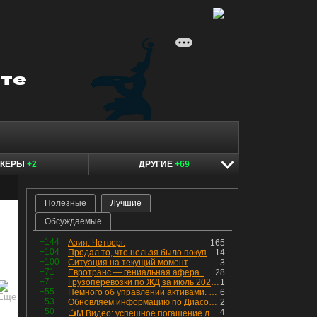
ОКЕРЫ
+2
ДРУГИЕ
+69
Полезные
Лучшие
Обсуждаемые
+144
Азия. Четверг.
165
+104
Продал то, что нельзя было покупать. Изменения в портфеле
14
+100
Ситуация на текущий момент
3
+71
Евротранс — гениальная афера. Собрал с инвесторов денег, выплатил дивидендов больше текущей капитализации и ушёл в дефолт
28
+71
Грузоперевозки по ЖД за июль 2026 г. — четвёртый месяц подряд роста, чёрные металлы на уровне прошлого года, а каменный уголь в плюсе.
1
+55
Немного об управлении активами. Для заинтересованных
6
+53
Обновляем информацию по Диасофту: дивиденды и выкуп
2
+50
4
📺М.Видео: успешное погашение любимого флоатера