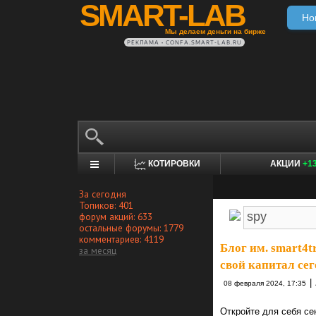
SMART-LAB
Но
Мы делаем деньги на бирже
РЕКЛАМА • CONFA.SMART-LAB.RU
КОТИРОВКИ
АКЦИИ
+1
За сегодня
Топиков: 401
форум акций: 633
остальные форумы: 1779
комментариев: 4119
Блог им. smart4t
за месяц
свой капитал сег
|
08 февраля 2024, 17:35
Откройте для себя се