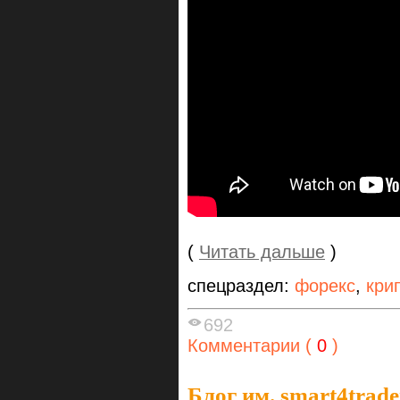
(
Читать дальше
)
спецраздел:
форекс
,
кри
692
Комментарии (
0
)
Блог им. smart4trade