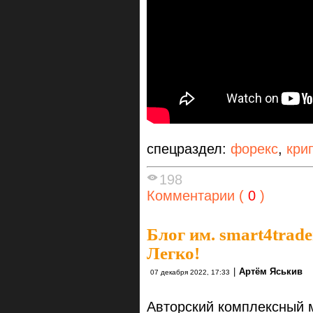
спецраздел:
форекс
,
кри
198
Комментарии (
0
)
Блог им. smart4trade
Легко!
|
Артём Яськив
07 декабря 2022, 17:33
Авторский комплексный 