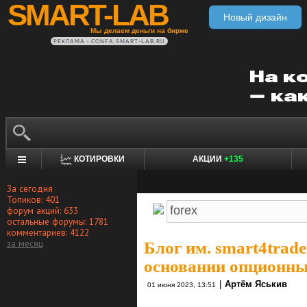
SMART-LAB
Новый дизайн
Мы делаем деньги на бирже
РЕКЛАМА • CONFA.SMART-LAB.RU
КОТИРОВКИ
АКЦИИ
+135
За сегодня
Топиков: 401
форум акций: 633
остальные форумы: 1781
комментариев: 4122
за месяц
Блог им. smart4trade
основании опционны
|
Артём Яськив
01 июня 2023, 13:51