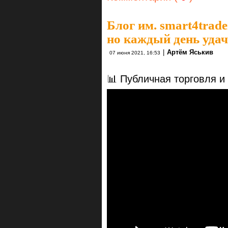
Блог им. smart4trade
но каждый день уда
|
Артём Яськив
07 июня 2021, 16:53
📊 Публичная торговля и 