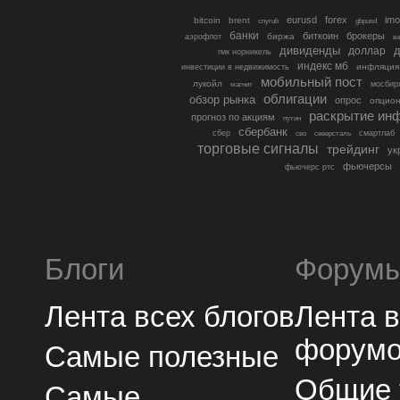
eurusd
forex
imo
bitcoin
brent
cnyrub
gbpusd
банки
биткоин
брокеры
биржа
аэрофлот
в
дивиденды
доллар
д
гмк норникель
индекс мб
инфляция
инвестиции в недвижимость
мобильный пост
лукойл
мосбир
магнит
облигации
обзор рынка
опрос
опцио
раскрытие ин
прогноз по акциям
путин
сбербанк
сбер
северсталь
смартлаб
сво
торговые сигналы
трейдинг
ук
фьючерсы
фьючерс ртс
Блоги
Форум
Лента всех блогов
Лента 
форум
Самые полезные
Общие
Самые