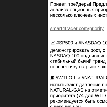
Привет, трейдеры! Предл
анализа опционных прио
несколько ключевых инст
smart4trader.com/priority
📈 #SP500 и #NASDAQ 10
демонстрировать рост, с 
NASDAQ 100 поднявшись 
стабильный бычий тренд
перспективу на рынке ак
⛽️ #WTI OIL и #NATURAL
испытывают давление вни
NATURAL-GAS на отметке
приоритета (74 для WTI 
рекомендуется быть осм
снижения цен.