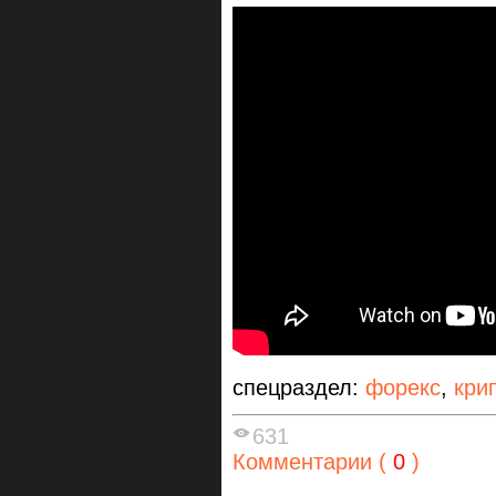
спецраздел:
форекс
,
кри
631
Комментарии (
0
)