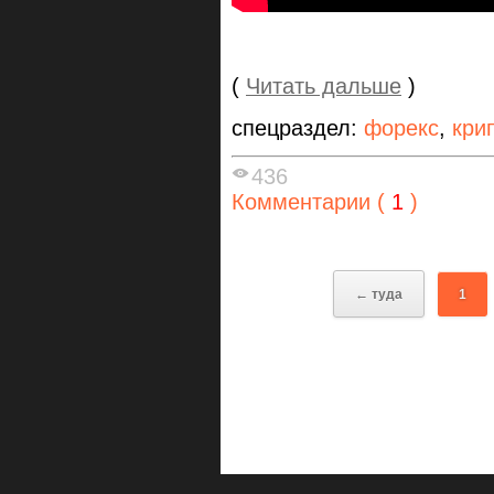
(
Читать дальше
)
спецраздел:
форекс
,
кри
436
Комментарии (
1
)
← туда
1