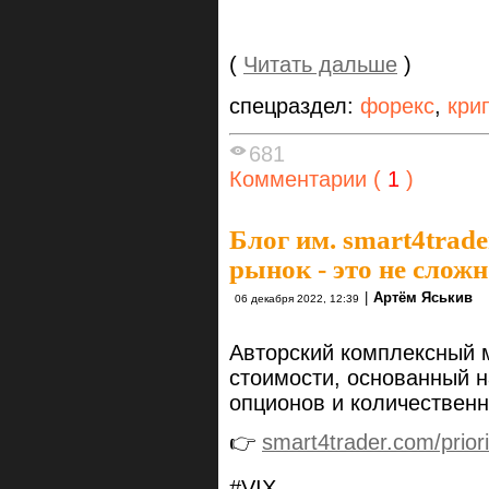
(
Читать дальше
)
спецраздел:
форекс
,
кри
681
Комментарии (
1
)
Блог им. smart4trade
рынок - это не слож
|
Артём Яськив
06 декабря 2022, 12:39
Авторский комплексный 
стоимости, основанный 
опционов и количественн
👉
smart4trader.com/priori
#VIX