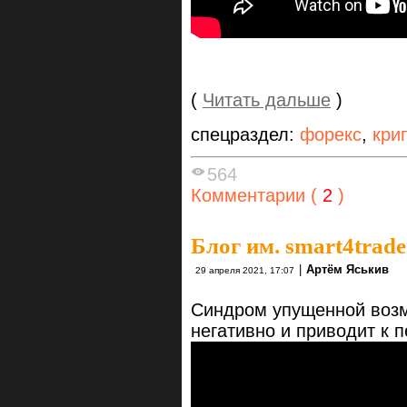
(
Читать дальше
)
спецраздел:
форекс
,
кри
564
Комментарии (
2
)
Блог им. smart4trade
|
Артём Яськив
29 апреля 2021, 17:07
Синдром упущенной возм
негативно и приводит к 