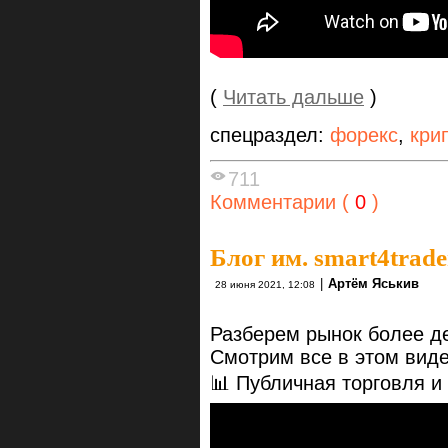
(
Читать дальше
)
спецраздел:
форекс
,
кри
711
Комментарии (
0
)
Блог им. smart4trade
|
Артём Яськив
28 июня 2021, 12:08
Разберем рынок более д
Смотрим все в этом вид
📊 Публичная торговля и 