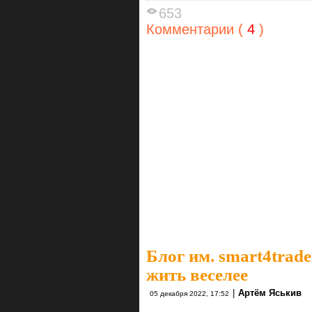
653
Комментарии (
4
)
Блог им. smart4trade
жить веселее
|
Артём Яськив
05 декабря 2022, 17:52