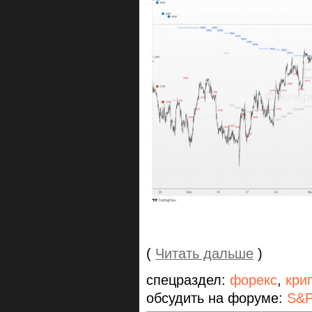
(
Читать дальше
)
спецраздел:
форекс
,
кри
обсудить на форуме:
S&P