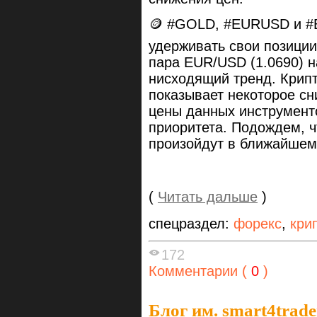
🪙 #GOLD, #EURUSD и #
удерживать свои позиции
пара EUR/USD (1.0690) 
нисходящий тренд. Крип
показывает некоторое сн
цены данных инструмент
приоритета. Подождем, ч
произойдут в ближайшем
(
Читать дальше
)
спецраздел:
форекс
,
кри
172
Комментарии (
0
)
Блог им. smart4trade