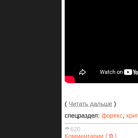
(
Читать дальше
)
спецраздел:
форекс
,
кри
620
Комментарии (
0
)