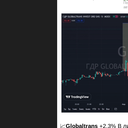
📈
Globaltrans
+2.3% В л