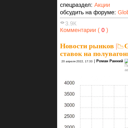
спецраздел:
Акции
обсудить на форуме:
Glo
3.9К
Комментарии (
0
)
Новости рынков
|
📉G
ставок на полуваго
|
Роман Ранний
20 апреля 2022, 17:33