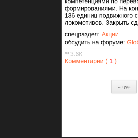
компетенциями по перев
формированиями. На кон
136 единиц подвижного с
локомотивов. Закрыть сд
спецраздел:
Акции
обсудить на форуме:
Glo
3.6К
Комментарии (
1
)
← туда