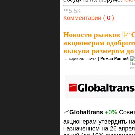
5.5К
Комментарии (
0
)
Новости рынков
|
📈С
акционерам одобрит
выкупа размером до
|
Роман Ранний
28 марта 2022, 12:45
📈
Globaltrans
+0%
Совет
акционерам утвердить н
назначенном на 26 апрел