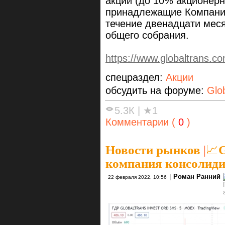
акций (до 10% акционерн
принадлежащие Компании)
течение двенадцати меся
общего собрания.
https://www.globaltrans.co
спецраздел:
Акции
обсудить на форуме:
Glo
5.3К
|
★1
Комментарии (
0
)
Новости рынков
|
📈G
компания консолиди
|
Роман Ранний
22 февраля 2022, 10:56