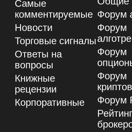
Общие
Самые
комментируемые
Форум 
Новости
Форум
алготре
Торговые сигналы
Форум
Ответы на
опцион
вопросы
Форум
Книжные
крипто
рецензии
Форум 
Корпоративные
Рейтин
брокер