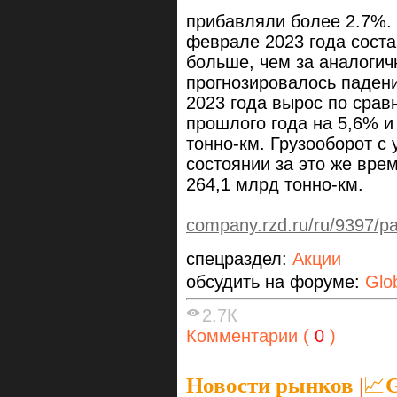
прибавляли более 2.7%.
феврале 2023 года соста
больше, чем за аналогич
прогнозировалось падени
2023 года вырос по сра
прошлого года на 5,6% и
тонно-км. Грузооборот с
состоянии за это же вре
264,1 млрд тонно-км.
company.rzd.ru/ru/9397/
спецраздел:
Акции
обсудить на форуме:
Glo
2.7К
Комментарии (
0
)
Новости рынков
|
📈G