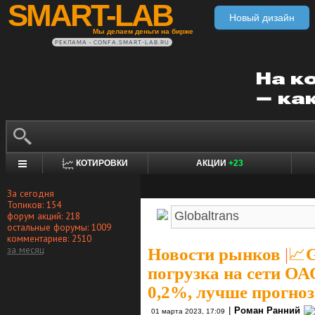
SMART-LAB
Новый дизайн
Мы делаем деньги на бирже
РЕКЛАМА • CONFA.SMART-LAB.RU
КОТИРОВКИ
АКЦИИ
+23
За сегодня
Топиков: 154
форум акций: 218
остальные форумы: 1009
комментариев: 2510
за месяц
Новости рынков
|
📈G
погрузка на сети О
0,2%, лучше прогноз
|
Роман Ранний
01 марта 2023, 17:09