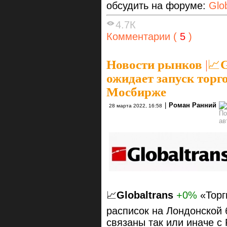
обсудить на форуме:
Glo
4.7К
Комментарии (
5
)
Новости рынков
|
📈G
ожидает запуск торг
Мосбирже
|
Роман Ранний
28 марта 2022, 16:58
📈
Globaltrans
+0%
«Торг
расписок на Лондонской 
связаны так или иначе 