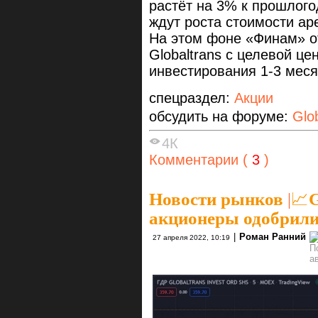
растёт на 3% к прошлого
ждут роста стоимости ар
На этом фоне «Финам» о
Globaltrans с целевой це
инвестирования 1-3 меся
спецраздел:
Акции
обсудить на форуме:
Glo
4К
Комментарии (
3
)
Новости рынков
|
📈G
акционеры одобрили
|
Роман Ранний
27 апреля 2022, 10:19