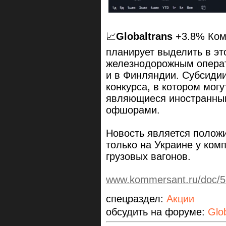
📈
Globaltrans
+3.8% Комм
планирует выделить в эт
железнодорожным операт
и в Финляндии. Субсиди
конкурса, в котором могу
являющиеся иностранны
офшорами.
Новость является положит
только на Украине у ком
грузовых вагонов.
www.kommersant.ru/doc/5
спецраздел:
Акции
обсудить на форуме:
Glo