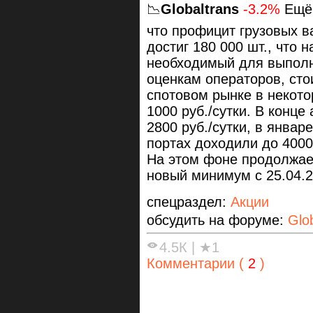
📉
Globaltrans
-3.2%
Ещё 
что профицит грузовых в
достиг 180 000 шт., что
необходимый для выполн
оценкам операторов, сто
спотовом рынке в некото
1000 руб./сутки. В конце
2800 руб./сутки, в январ
портах доходили до 4000
На этом фоне продолжает
новый минимум с 25.04.
спецраздел:
Акции
обсудить на форуме:
Glo
4.5К
|
★1
Комментарии (
2
)