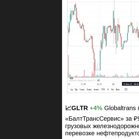
📈GLTR
+4%
Globaltrans
«БалтТрансСервис» за ₽
грузовых железнодорожн
перевозке нефтепродукто