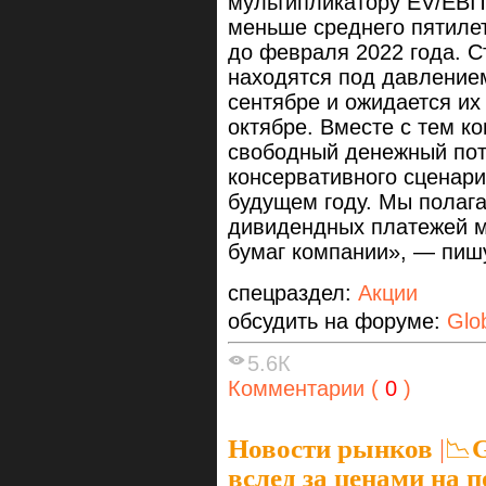
мультипликатору EV/EBITD
меньше среднего пятилет
до февраля 2022 года. С
находятся под давление
сентябре и ожидается их
октябре. Вместе с тем к
свободный денежный пот
консервативного сценар
будущем году. Мы полага
дивидендных платежей м
бумаг компании», — пишу
спецраздел:
Акции
обсудить на форуме:
Glo
5.6К
Комментарии (
0
)
Новости рынков
|
📉G
вслед за ценами на 