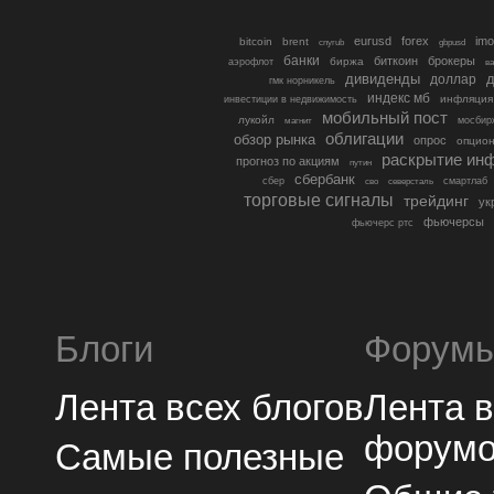
eurusd
forex
imo
bitcoin
brent
cnyrub
gbpusd
банки
биткоин
брокеры
биржа
аэрофлот
в
дивиденды
доллар
д
гмк норникель
индекс мб
инфляция
инвестиции в недвижимость
мобильный пост
лукойл
мосбир
магнит
облигации
обзор рынка
опрос
опцио
раскрытие ин
прогноз по акциям
путин
сбербанк
сбер
северсталь
смартлаб
сво
торговые сигналы
трейдинг
ук
фьючерсы
фьючерс ртс
Блоги
Форум
Лента всех блогов
Лента 
форум
Самые полезные