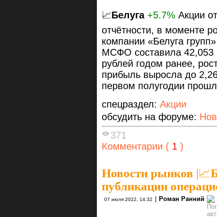
📈
Белуга
+5.7%
Акции от
отчётности, в моменте р
компании «Белуга групп»
МСФО составила 42,053 
рублей годом ранее, рос
прибыль выросла до 2,26
первом полугодии прошло
спецраздел:
Акции
обсудить на форуме:
Нов
371
Комментарии (
1
)
Новости рынков
|
📈Б
публикации операци
|
Роман Ранний
07 июля 2022, 14:32