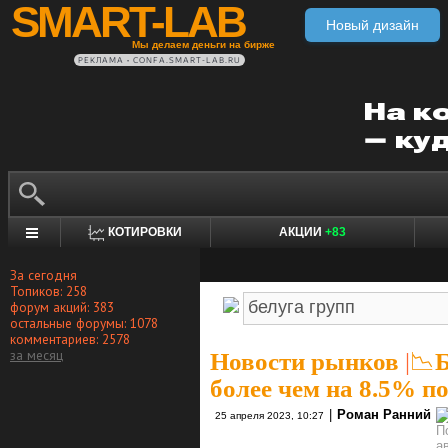
SMART-LAB
Новый дизайн
Мы делаем деньги на бирже
РЕКЛАМА • CONFA.SMART-LAB.RU
КОТИРОВКИ
АКЦИИ
+83
За сегодня
Топиков: 258
форум акций: 383
остальные форумы: 1078
комментариев: 2578
за месяц
Новости рынков
|
📉
более чем на 8.5% п
|
Роман Ранний
25 апреля 2023, 10:27