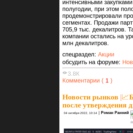
интенсивными закупками 
полугодии, при этом по
продемонстрировали про
сегментах. Продажи парт
705,9 тыс. декалитров. 
компании остались на ур
млн декалитров.
спецраздел:
Акции
обсудить на форуме:
Нов
3.8К
Комментарии (
1
)
Новости рынков
|
📈Б
после утверждения 
|
Роман Ранний
04 октября 2022, 10:14