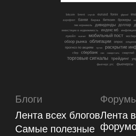
eurusd
forex
imo
bitcoin
brent
cnyrub
gbpusd
банки
биткоин
брокеры
биржа
аэрофлот
в
дивиденды
доллар
д
гмк норникель
индекс мб
инфляция
инвестиции в недвижимость
мобильный пост
лукойл
мосбир
магнит
облигации
обзор рынка
опрос
опцио
раскрытие ин
прогноз по акциям
путин
сбербанк
сбер
северсталь
смартлаб
сво
торговые сигналы
трейдинг
ук
фьючерсы
фьючерс ртс
Блоги
Форум
Лента всех блогов
Лента 
форум
Самые полезные