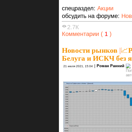
спецраздел:
Акции
обсудить на форуме:
Нов
2.7К
Комментарии (
1
)
Новости рынков
|
📈Р
Белуга и ИСКЧ без 
|
Роман Ранний
21 июля 2021, 15:04