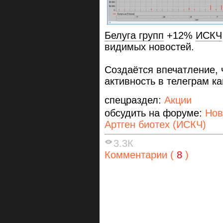
Белуга групп
+12%
ИСКЧ
видимых новостей.
Создаётся впечатление, 
активность в телеграм к
спецраздел:
Акции
обсудить на форуме:
Нов
Артген биотех (ИСКЧ)
3.3К
Комментарии (
8
)