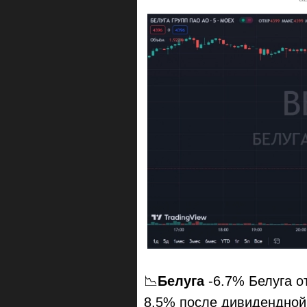
📉
Белуга
-6.7% Белуга о
8.5% после дивидендной 