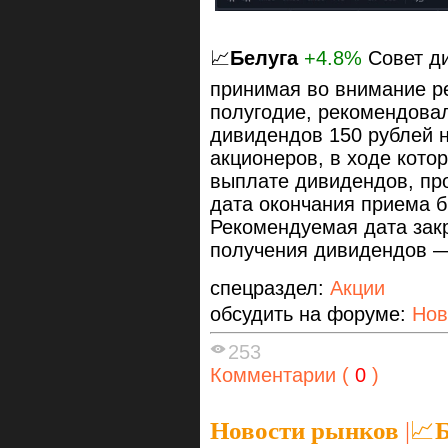
📈
Белуга
+4.8%
Совет ди
принимая во внимание р
полугодие, рекомендова
дивидендов 150 рублей 
акционеров, в ходе кото
выплате дивидендов, про
дата окончания приема 
Рекомендуемая дата зак
получения дивидендов —
спецраздел:
Акции
обсудить на форуме:
Нов
253
Комментарии (
0
)
Новости рынков
|
📈Б