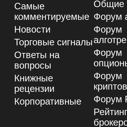
Общие
Самые
комментируемые
Форум 
Новости
Форум
алготре
Торговые сигналы
Форум
Ответы на
опцион
вопросы
Форум
Книжные
крипто
рецензии
Форум 
Корпоративные
Рейтин
брокер