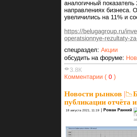
аналогичный показатель 
направлениях бизнеса. О
увеличились на 11% и со
https://belugagroup.ru/inv
operatsionnye-rezultaty-z
спецраздел:
Акции
обсудить на форуме:
Нов
3.8К
Комментарии (
0
)
Новости рынков
|
📉Б
публикации отчёта 
|
Роман Ранний
18 августа 2021, 11:19