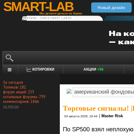
SMART-LAB
Новый дизайн
Мы делаем деньги на бирже
РЕКЛАМА • CONFA.SMART-LAB.RU
КОТИРОВКИ
АКЦИИ
+56
За сегодня
Топиков: 181
форум акций: 253
остальные форумы: 739
комментариев: 1866
за месяц
Торговые сигналы!
|
|
Master Risk
04 августа 2026, 16:44
По SP500 взял неплохую 