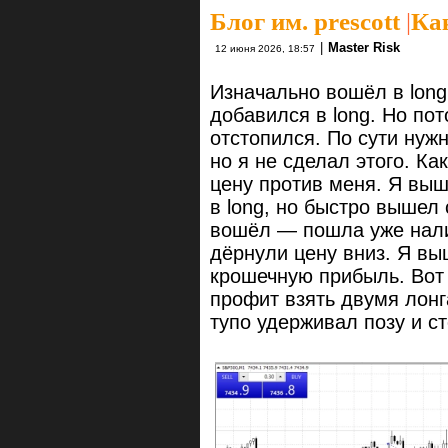
Блог им. prescott
|
Ка
|
Master Risk
12 июня 2026, 18:57
Изначально вошёл в long
добавился в long. Но пот
отстопился. По сути нужн
но я не сделал этого. Ка
цену против меня. Я вы
в long, но быстро вышел
вошёл — пошла уже нали
дёрнули цену вниз. Я вы
крошечную прибыль. Вот 
профит взять двумя лонг
тупо удерживал позу и с