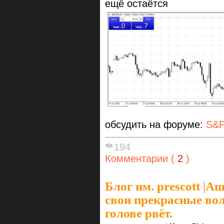
ещё остаётся
обсудить на форуме:
S&P
194
Комментарии (
2
)
Блог им. prescott
|
Аше
свои прекрасные вол
голове рвёт.