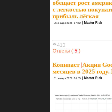
обещает рост амери
с легкостью покупат
прибыль лёгкая
|
Master Risk
06 января 2026, 17:52
410
Ответы (
5
)
Копипаст
|
Акции Goo
месяцев в 2025 году.
|
Master Risk
01 января 2026, 16:55