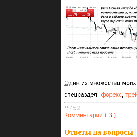
Од
ин из множества моих
спецраздел:
форекс
,
тре
452
Комментарии (
3
)
Ответы на вопросы
|