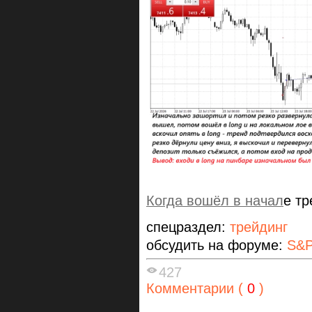
Когда вошёл в начал
е тр
спецраздел:
трейдинг
обсудить на форуме:
S&P
427
Комментарии (
0
)