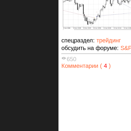
спецраздел:
трейдинг
обсудить на форуме:
S&P
650
Комментарии (
4
)