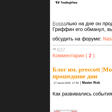
Буква
льно на дне он про
Гриффин его обманул, вы
обсудить на форуме:
Nas
637
Комментарии (
2
)
Блог им. prescott
|
Мои
прошедшие дни
|
Master Risk
27 июля 2026, 17:59
Как развивались события