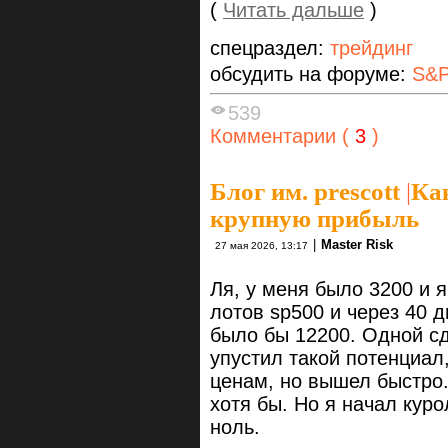
(
Читать дальше
)
спецраздел:
трейдинг
обсудить на форуме:
S&P
539
Комментарии (
3
)
Блог им. prescott
|
Ка
крупную прибыль
|
Master Risk
27 мая 2026, 13:17
Ля, у меня было 3200 и я
лотов sp500 и через 40 д
было бы 12200. Одной сд
упустил такой потенциал
ценам, но вышел быстро.
хотя бы. Но я начал куро
ноль.