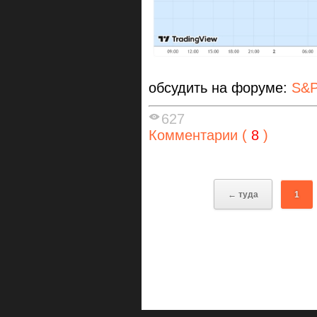
обсудить на форуме:
S&P
627
Комментарии (
8
)
← туда
1