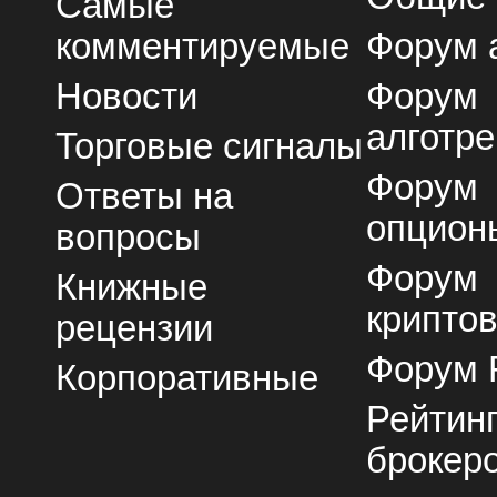
Самые
комментируемые
Форум 
Новости
Форум
алготре
Торговые сигналы
Форум
Ответы на
опцион
вопросы
Форум
Книжные
крипто
рецензии
Форум 
Корпоративные
Рейтин
брокер