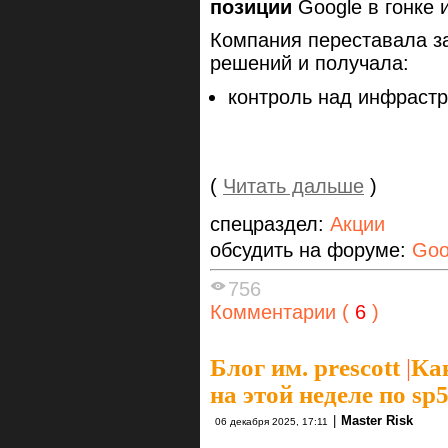
позиции
Google в гонке 
Компания переставала з
решений и получала:
контроль над инфрастр
(
Читать дальше
)
спецраздел:
Акции
обсудить на форуме:
Goo
756
Комментарии (
6
)
Блог им. prescott
|
Как
на этой неделе по sp
|
Master Risk
06 декабря 2025, 17:11