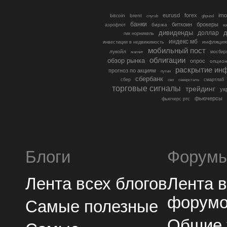
eurusd
forex
imo
bitcoin
brent
cnyrub
gbpusd
банки
биткоин
брокеры
биржа
аэрофлот
в
дивиденды
доллар
д
гмк норникель
индекс мб
инфляция
инвестиции в недвижимость
мобильный пост
лукойл
мосбир
магнит
облигации
обзор рынка
опрос
опцио
раскрытие ин
прогноз по акциям
путин
сбербанк
сбер
северсталь
смартлаб
сво
торговые сигналы
трейдинг
ук
фьючерсы
фьючерс ртс
Блоги
Форум
Лента всех блогов
Лента 
форум
Самые полезные
Общие