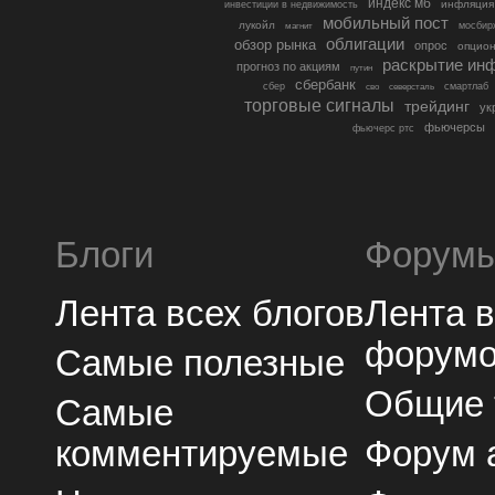
индекс мб
инфляция
инвестиции в недвижимость
мобильный пост
лукойл
мосбир
магнит
облигации
обзор рынка
опрос
опцио
раскрытие ин
прогноз по акциям
путин
сбербанк
сбер
северсталь
смартлаб
сво
торговые сигналы
трейдинг
ук
фьючерсы
фьючерс ртс
Блоги
Форум
Лента всех блогов
Лента 
форум
Самые полезные
Общие
Самые
комментируемые
Форум 