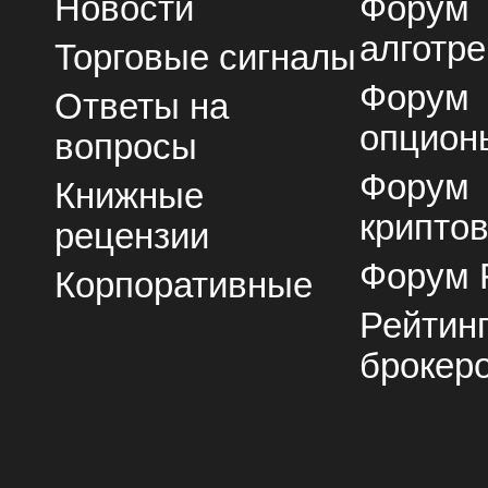
Новости
Форум
алготре
Торговые сигналы
Форум
Ответы на
опцион
вопросы
Форум
Книжные
крипто
рецензии
Форум 
Корпоративные
Рейтин
брокер