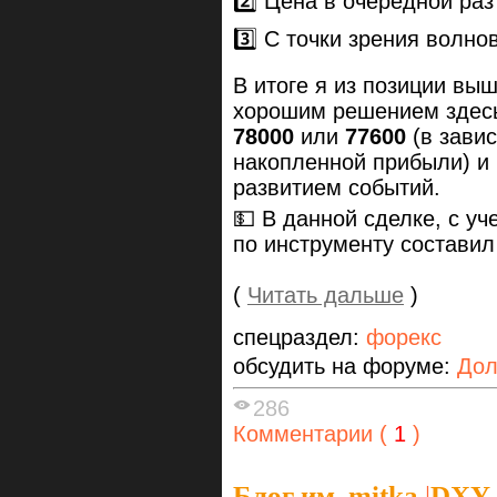
2️⃣ Цена в очередной раз
3️⃣ С точки зрения волн
В итоге я из позиции выш
хорошим решением здесь 
78000
или
77600
(в завис
накопленной прибыли) и
развитием событий.
💵 В данной сделке, с у
по инструменту составил
(
Читать дальше
)
спецраздел:
форекс
обсудить на форуме:
Дол
286
Комментарии (
1
)
Блог им. mitka
|
DXY.