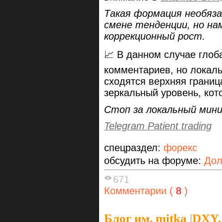
Такая формация необяз
смене тенденции, но на
коррекционный рост.
📈 В данном случае глоб
комментариев, но локал
сходятся верхняя границ
зеркальный уровень, кот
Стоп за локальный мин
Telegram Patient trading
спецраздел:
форекс
обсудить на форуме:
Дол
671
Комментарии (
8
)
Блог им. mitka
|
DXY.