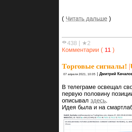
(
Читать дальше
)
438
|
★2
Комментарии (
11
)
Торговые сигналы!
|
|
Дмитрий Качало
07 апреля 2021, 10:05
В телеграме освещал сво
первую половину позици
описывал
здесь
.
Идея была и на смартла