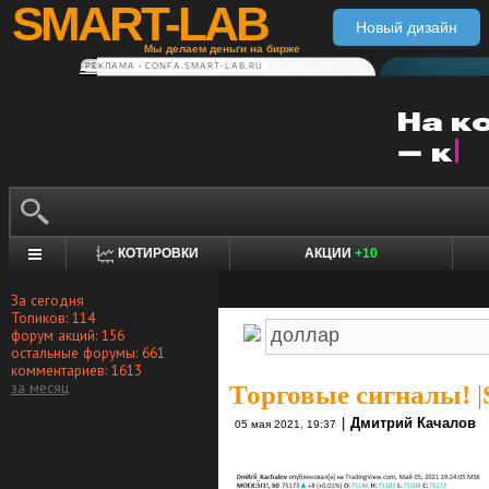
SMART-LAB
Новый дизайн
Мы делаем деньги на бирже
РЕКЛАМА • CONFA.SMART-LAB.RU
КОТИРОВКИ
АКЦИИ
+10
За сегодня
Топиков: 114
форум акций: 156
остальные форумы: 661
комментариев: 1613
за месяц
Торговые сигналы!
|
|
Дмитрий Качалов
05 мая 2021, 19:37