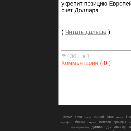
укрепит позицию Европей
счет Доллара.
(
Читать дальше
)
430
|
★1
Комментарии (
0
)
eurusd
forex
imo
bitcoin
brent
cnyrub
gbpusd
банки
биткоин
брокеры
биржа
аэрофлот
в
дивиденды
доллар
д
гмк норникель