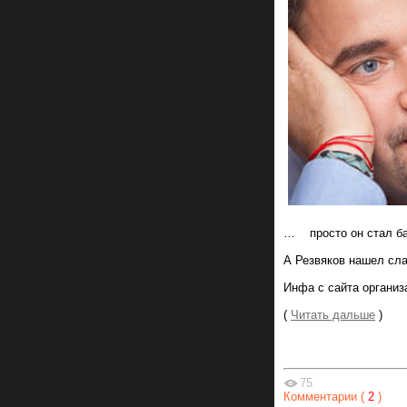
… просто он стал бар
А Резвяков нашел сла
Инфа с сайта организ
(
Читать дальше
)
75
Комментарии (
2
)