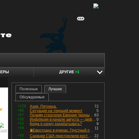
КЕРЫ
ДРУГИЕ
+1
Полезные
Лучшие
Обсуждаемые
+159
Азия. Пятница.
72
е
+96
Ситуация на текущий момент
5
+87
Почему стратегия Евгения Черных приведет вас к убыткам в 2026 году
63
+56
Инфляция в начале августа — дефляция из-за топлива и плодоовощной корзины, но услуги продолжают дорожать, а рубль начал ослабевать.
0
+52
Когда я начну зарабатывать?
9
+49
11
⛽️Евротранс в руинах. Грустный пост😶😞 Что изменилось в облигациях?
+48
Санкции США пристрелили рост акций в России
22