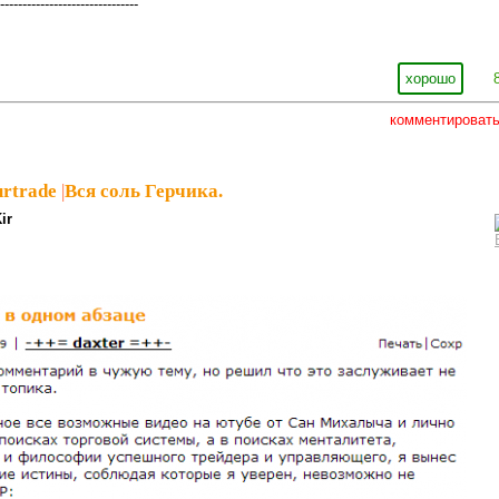
-------------------------------
хорошо
комментироват
rtrade
|
Вся соль Герчика.
ir