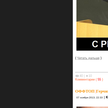
(
Читать дальше
)
40
|
★10
Комментарии (
55
)
ОФФТОП
|
Герчик
|
K
07 ноября 2013, 22:33