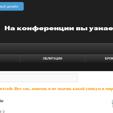
вый дизайн
1
ОБЛИГАЦИИ
БРО
rtrade
|
Вот так, живешь и не знаешь какой уникум в мир
Kir
 :)