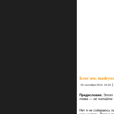
Блог им. madeyou
|
02 сентября 2013, 15:24
Предисловие:
Этот п
тема — не читайте :)
Нет я не собираюсь пи