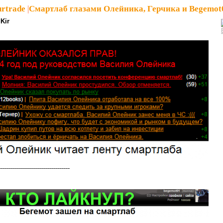
rtrade
|
Смартлаб глазами Олейника, Герчика и Begemot
Kir
-----------------------------------