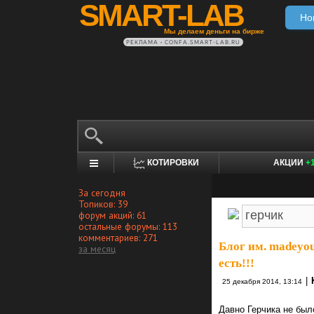
SMART-LAB
Но
Мы делаем деньги на бирже
РЕКЛАМА • CONFA.SMART-LAB.RU
КОТИРОВКИ
АКЦИИ
+
За сегодня
Топиков: 39
форум акций: 61
остальные форумы: 113
комментариев: 271
Блог им. madeyou
за месяц
есть!!!
|
25 декабря 2014, 13:14
Давно Герчика не было