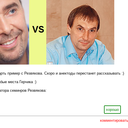
ть пример с Резвякова. Скоро и анектоды перестанет рассказывать :)
бые места Герчика :)
атора семинров Резвякова:
хорошо
комментироват