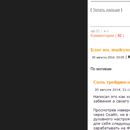
----------------------------------
(
Читать дальше
)
86
|
★4
Комментарии (
42
)
Блог им. madeyou
|
K
30 августа 2014, 23:05
По мотивам: