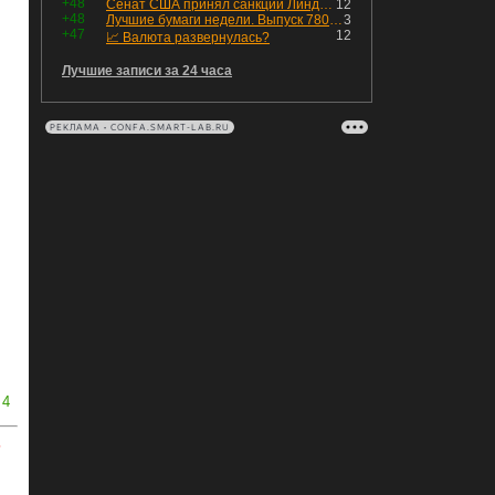
+48
Сенат США принял санкции Линдси Грэма против России
12
+48
Лучшие бумаги недели. Выпуск 780 – обновления для пятницы
3
+47
12
📈 Валюта развернулась?
Лучшие записи за 24 часа
РЕКЛАМА • CONFA.SMART-LAB.RU
4
ь