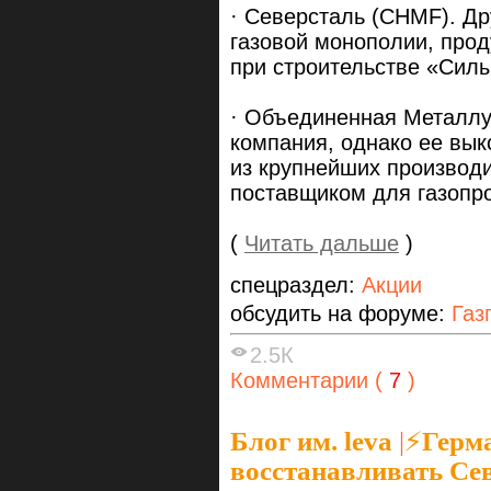
· Северсталь (CHMF). Др
газовой монополии, прод
при строительстве «Сил
· Объединенная Металлу
компания, однако ее вы
из крупнейших производ
поставщиком для газопр
(
Читать дальше
)
спецраздел:
Акции
обсудить на форуме:
Газ
2.5К
Комментарии (
7
)
Блог им. leva
|
⚡Герм
восстанавливать Се