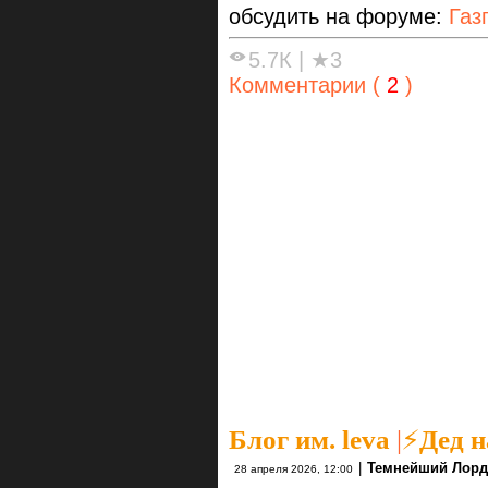
обсудить на форуме:
Газ
5.7К
|
★3
Комментарии (
2
)
Блог им. leva
|
⚡Дед н
|
Темнейший Лорд
28 апреля 2026, 12:00