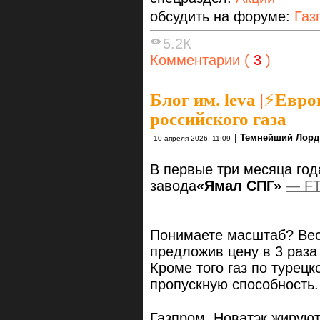
обсудить на форуме:
Газ
5.2К
Комментарии (
3
)
Блог им. leva
|
⚡Европ
российского газа
|
Темнейший Лорд
10 апреля 2026, 11:09
В первые три месяца год
завода
«Ямал СПГ»
— F
Понимаете масштаб? Вес
предложив цену в 3 раз
Кроме того газ по турец
пропускную способность
Газпром, Новатэк жируют