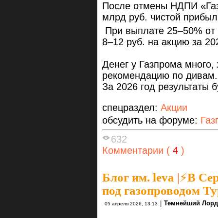
После отмены НДПИ «Газ
млрд руб. чистой прибыли
При выплате 25–50% от 
8–12 руб. на акцию за 20
Денег у Газпрома много,
рекомендацию по дивам
За 2026 год результаты
спецраздел:
Акции
обсудить на форуме:
Газ
632
Комментарии (
4
)
Блог им. leva
|
⚡В Се
под газопроводом Т
|
Темнейший Лорд
05 апреля 2026, 13:13