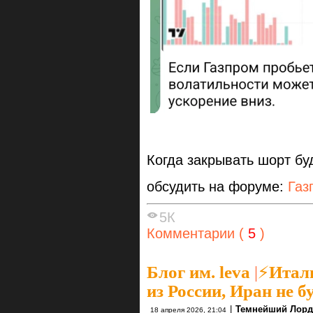
Когда закрывать шорт бу
обсудить на форуме:
Газ
5К
Комментарии (
5
)
Блог им. leva
|
⚡Итали
из России, Иран не 
|
Темнейший Лорд
18 апреля 2026, 21:04