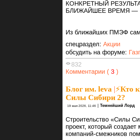
КОНКРЕТНЫЙ РЕЗУЛЬТА
БЛИЖАЙШЕЕ ВРЕМЯ —
Из ближайших ПМЭФ са
спецраздел:
Акции
обсудить на форуме:
Газ
832
Комментарии (
3
)
Блог им. leva
|
⚡Кто к
Силы Сибири 2?
|
Темнейший Лорд
19 мая 2026, 11:46
Строительство «Силы Си
проект, который создает
компаний-смежников пом