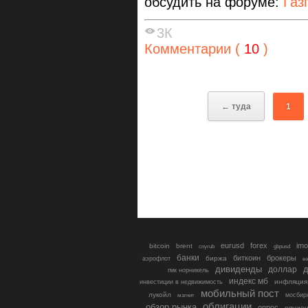
обсудить на форуме:
Газ
3К
Комментарии (
10
)
← туда
1
eurusd
forex
imo
bitcoin
brent
cnyrub
gbpusd
банки
биткоин
брокеры
биржа
аэрофлот
в
дивиденды
доллар
д
гмк норникель
индекс мб
инфляция
инвестиции в недвижимость
мобильный пост
лукойл
мосбир
магнит
облигации
обзор рынка
опрос
опцио