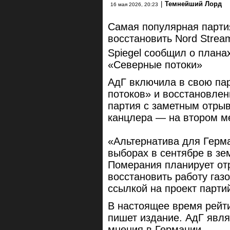
|
Темнейший Лорд
16 мая 2026, 20:23
Самая популярная парти
восстановить Nord Strea
Spiegel сообщил о плана
«Северные потоки»
АдГ включила в свою па
потоков» и восстановлен
партия с заметным отрыв
канцлера — на втором м
«Альтернатива для Герма
выборах в сентябре в з
Померания планирует от
восстановить работу газо
ссылкой на проект парти
В настоящее время рейти
пишет издание. АдГ явл
мнения в Германии.