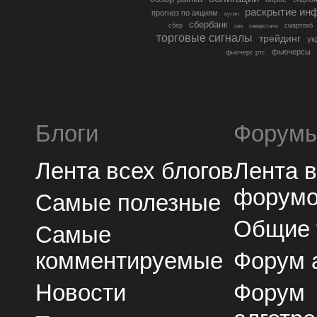
раскрытие ин
прогноз по акциям
путин
сбербанк
сбер
северсталь
смартлаб
сво
торговые сигналы
трейдинг
ук
фьючерсы
фьючерс ртс
Блоги
Форум
Лента всех блогов
Лента 
форум
Самые полезные
Общие
Самые
комментируемые
Форум 
Новости
Форум