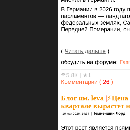
В Германии в 2026 году 
парламентов — ландтаго
федеральных землях, Са
Передней Померании, они
(
Читать дальше
)
обсудить на форуме:
Газ
5.8К
|
★1
Комментарии (
26
)
Блог им. leva
|
⚡Цена 
квартале вырастет 
|
Темнейший Лорд
16 мая 2026, 14:37
Этот рост является пря