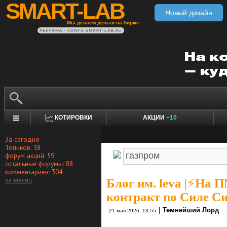
SMART-LAB
Новый дизайн
Мы делаем деньги на бирже
РЕКЛАМА • CONFA.SMART-LAB.RU
КОТИРОВКИ
АКЦИИ
+10
За сегодня
Топиков: 38
форум акций: 59
остальные форумы: 88
комментариев: 304
за месяц
Блог им. leva
|
⚡На П
контракт по Силе С
|
Темнейший Лорд
21 мая 2026, 13:55