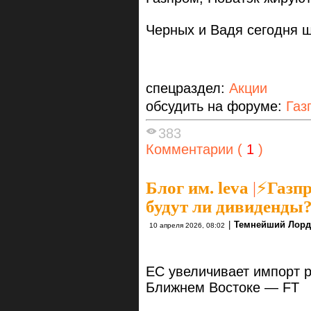
Черных и Вадя сегодня 
спецраздел:
Акции
обсудить на форуме:
Газ
383
Комментарии (
1
)
Блог им. leva
|
⚡Газпр
будут ли дивиденды
|
Темнейший Лорд
10 апреля 2026, 08:02
ЕС увеличивает импорт ро
Ближнем Востоке — FT