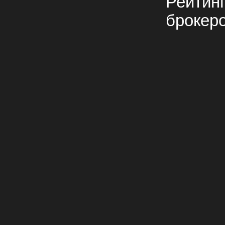
Рейтин
брокер