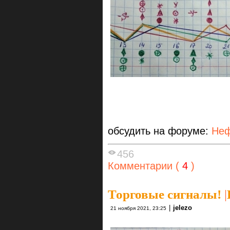
обсудить на форуме:
Неф
456
Комментарии (
4
)
Торговые сигналы!
|
|
jelezo
21 ноября 2021, 23:25