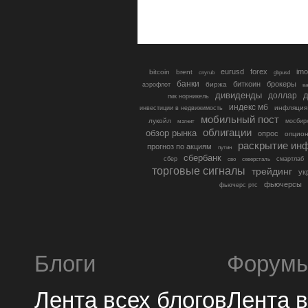
eurusd
forex
imo
bitcoin
brent
cnyrub
gbpusd
банки
биткоин
брокеры
биржа
аэрофлот
в
дивиденды
доллар
д
гмк норникель
индекс мб
инфляция
инвестиции в недвижимость
мобильный пост
лукойл
мосбир
магнит
облигации
обзор рынка
опрос
опцио
раскрытие ин
прогноз по акциям
путин
сбербанк
сбер
северсталь
смартлаб
сво
торговые сигналы
трейдинг
ук
фьючерсы
фьючерс ртс
Блоги
Форум
Лента всех блогов
Лента 