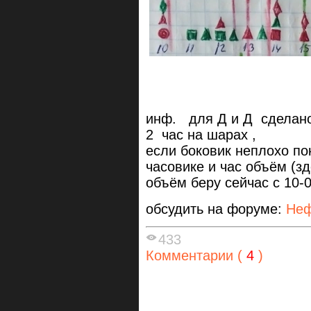
инф. для Д и Д сделан
2 час на шарах ,
если боковик неплохо по
часовике и час объём (зд
объём беру сейчас с 10-0
обсудить на форуме:
Неф
433
Комментарии (
4
)