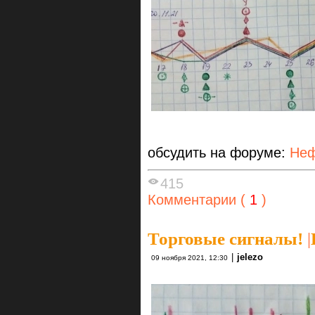
обсудить на форуме:
Неф
415
Комментарии (
1
)
Торговые сигналы!
|
|
jelezo
09 ноября 2021, 12:30