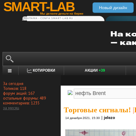
SMART-LAB
Новый дизайн
Мы делаем деньги на бирже
РЕКЛАМА • CONFA.SMART-LAB.RU
КОТИРОВКИ
АКЦИИ
+39
За сегодня
Топиков: 118
форум акций: 167
остальные форумы: 489
комментариев: 1235
за месяц
Торговые сигналы!
|
|
jelezo
14 декабря 2021, 15:30