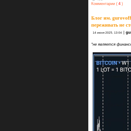
Комментарии (
4
)
Блог им. gurovoff
переживать не ст
|
gur
14 июня 2025, 13:04
*не является финанс