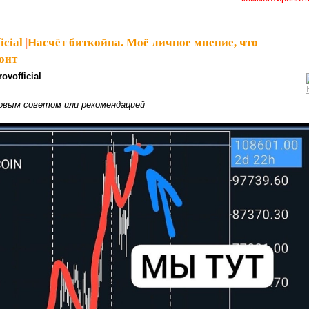
icial
|
Насчёт биткойна. Моё личное мнение, что
оит
ovofficial
овым советом или рекомендацией