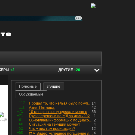
КЕРЫ
+2
ДРУГИЕ
+20
Полезные
Лучшие
Обсуждаемые
+117
Продал то, что нельзя было покупать. Изменения в портфеле
14
+111
Азия. Пятница.
42
+71
10 млн р на счету сделали меня счастливым? Ожидание vs Реальность!
36
+71
Грузоперевозки по ЖД за июль 2026 г. — четвёртый месяц подряд роста, чёрные металлы на уровне прошлого года, а каменный уголь в плюсе.
1
+61
Обновляем информацию по Диасофту: дивиденды и выкуп
2
+60
Ситуация на текущий момент
4
+52
Что у них там происходит?
12
+50
4
📺М.Видео: успешное погашение любимого флоатера