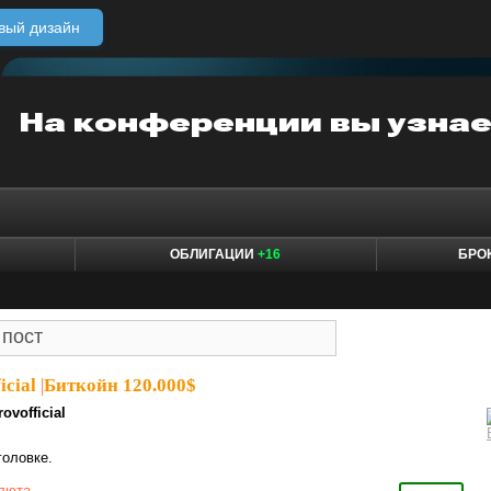
вый дизайн
ОБЛИГАЦИИ
+16
БРО
icial
|
Биткойн 120.000$
ovofficial
головке.
люта