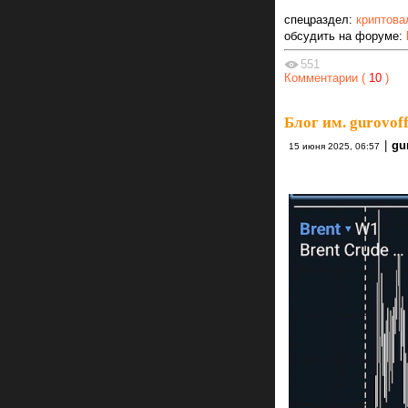
спецраздел:
криптова
обсудить на форуме:
551
Комментарии (
10
)
Блог им. gurovoff
|
gur
15 июня 2025, 06:57