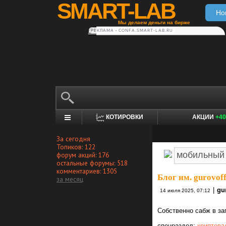
SMART-LAB
Но
Мы делаем деньги на бирже
РЕКЛАМА • CONFA.SMART-LAB.RU
КОТИРОВКИ
АКЦИИ
+40
За сегодня
Топиков: 122
форум акций: 176
остальные форумы: 518
комментариев: 1305
Блог им. gurovoff
за месяц
|
gur
14 июля 2025, 07:12
Собственно сабж в за
спецраздел:
криптова