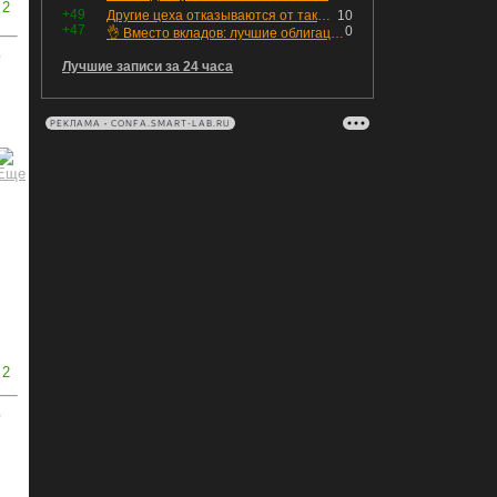
2
+49
Другие цеха отказываются от таких деталей — а мы построили на них производство с оборотом 70 млн
10
+47
0
👌 Вместо вкладов: лучшие облигации — только супер надёжные
ь
Лучшие записи за 24 часа
РЕКЛАМА • CONFA.SMART-LAB.RU
2
ь