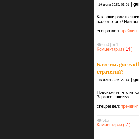
|
gur
16 июня 2025, 01:01
Как ваши родственник
насчёт этого? Или вы
спецраздел:
трейдинг
660
|
★1
Комментарии (
14
)
Блог им. gurovoff
стратегий?
|
gur
15 июня 2025, 22:44
Подскажите, что из х
Заранее спасибо.
спецраздел:
трейдинг
515
Комментарии (
7
)