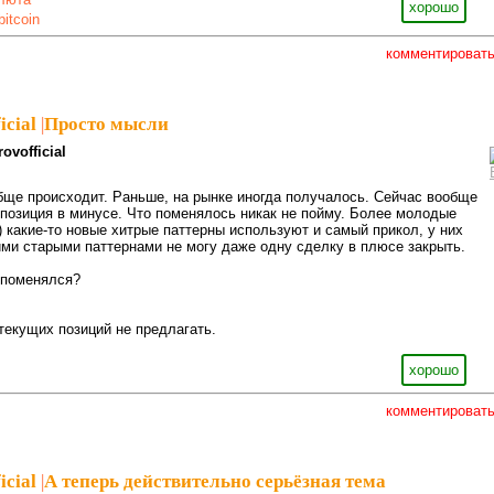
хорошо
bitcoin
комментироват
icial
|
Просто мысли
ovofficial
бще происходит. Раньше, на рынке иногда получалось. Сейчас вообще
 позиция в минусе. Что поменялось никак не пойму. Более молодые
) какие-то новые хитрые паттерны используют и самый прикол, у них
ими старыми паттернами не могу даже одну сделку в плюсе закрыть.
 поменялся?
текущих позиций не предлагать.
хорошо
комментироват
icial
|
А теперь действительно серьёзная тема