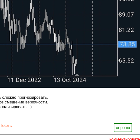
 сложно прогнозировать.
ое смещение верояности.
нализировать. :)
Нефть
хорошо
комментироват