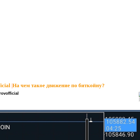
icial
|
На чем такое движение по биткойну?
ovofficial