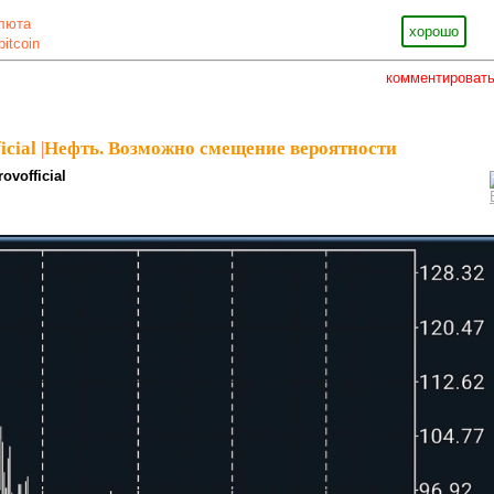
люта
хорошо
bitcoin
комментироват
icial
|
Нефть. Возможно смещение вероятности
ovofficial