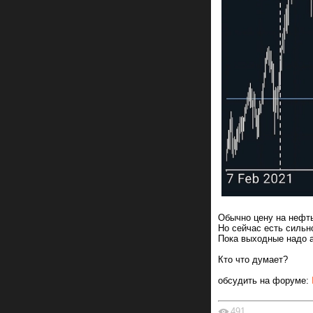
Обычно цену на нефть
Но сейчас есть сильн
Пока выходные надо а
Кто что думает?
обсудить на форуме:
491