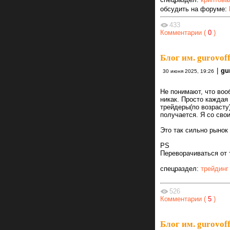
обсудить на форуме:
433
Комментарии (
0
)
Блог им. gurovoff
|
gur
30 июня 2025, 19:26
Не понимают, что воо
никак. Просто каждая
трейдеры(по возрасту
получается. Я со сво
Это так сильно рынок
PS
Переворачиваться от 
спецраздел:
трейдинг
526
Комментарии (
5
)
Блог им. gurovoff