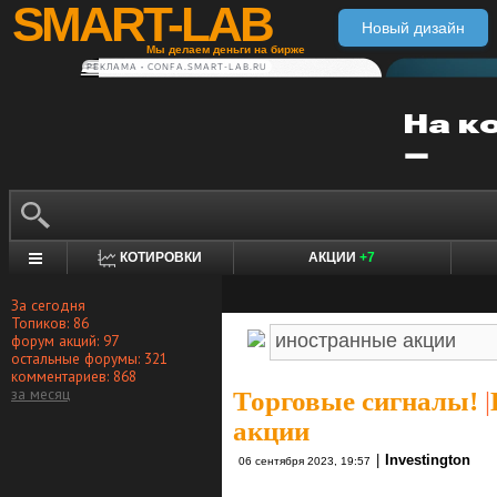
SMART-LAB
Новый дизайн
Мы делаем деньги на бирже
РЕКЛАМА • CONFA.SMART-LAB.RU
КОТИРОВКИ
АКЦИИ
+7
За сегодня
Топиков: 86
форум акций: 97
остальные форумы: 321
комментариев: 868
за месяц
Торговые сигналы!
|
акции
|
Investington
06 сентября 2023, 19:57