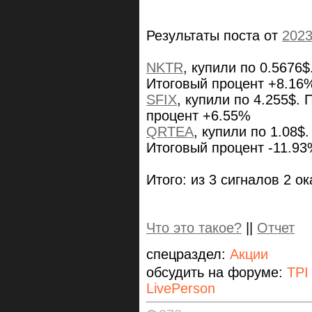
Результаты поста от
2023
NKTR
, купили по 0.5676$
Итоговый процент +8.16
SFIX
, купили по 4.255$.
процент +6.55%
QRTEA
, купили по 1.08$
Итоговый процент -11.9
Итого: из 3 сигналов 2 о
Что это такое?
||
Отчет
спецраздел:
Акции
обсудить на форуме:
TPI
LivePerson