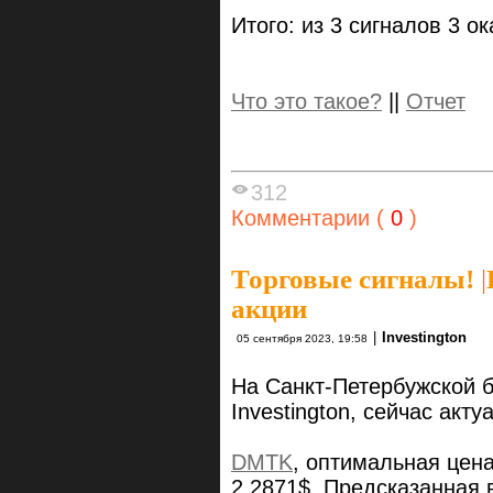
Итого: из 3 сигналов 3 о
Что это такое?
||
Отчет
312
Комментарии (
0
)
Торговые сигналы!
|
акции
|
Investington
05 сентября 2023, 19:58
На Санкт-Петербужской 
Investington, сейчас ак
DMTK
, оптимальная цен
2.2871$. Предсказанная 