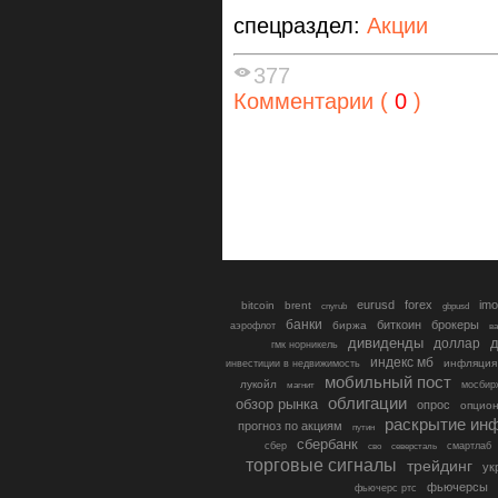
спецраздел:
Акции
377
Комментарии (
0
)
eurusd
forex
imo
bitcoin
brent
cnyrub
gbpusd
банки
биткоин
брокеры
биржа
аэрофлот
в
дивиденды
доллар
д
гмк норникель
индекс мб
инфляция
инвестиции в недвижимость
мобильный пост
лукойл
мосбир
магнит
облигации
обзор рынка
опрос
опцио
раскрытие ин
прогноз по акциям
путин
сбербанк
сбер
северсталь
смартлаб
сво
торговые сигналы
трейдинг
ук
фьючерсы
фьючерс ртс