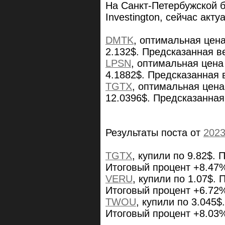
На Санкт-Петербужской 
Investington, сейчас ак
DMTK
, оптимальная цен
2.132$. Предсказанная в
LPSN
, оптимальная цена
4.1882$. Предсказанная 
TGTX
, оптимальная цена
12.0396$. Предсказанная
Результаты поста от
2023
TGTX
, купили по 9.82$. 
Итоговый процент +8.47
VERU
, купили по 1.07$. 
Итоговый процент +6.72
TWOU
, купили по 3.045$
Итоговый процент +8.03