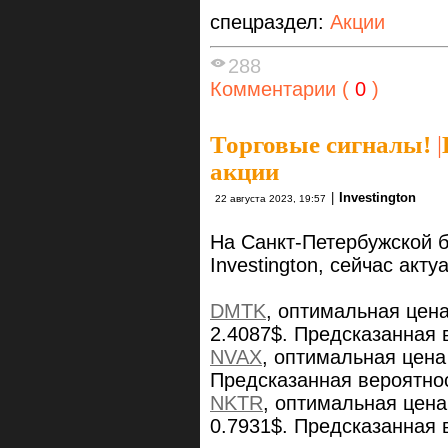
спецраздел:
Акции
288
Комментарии (
0
)
Торговые сигналы!
|
акции
|
Investington
22 августа 2023, 19:57
На Санкт-Петербужской 
Investington, сейчас ак
DMTK
, оптимальная цен
2.4087$. Предсказанная 
NVAX
, оптимальная цена
Предсказанная вероятно
NKTR
, оптимальная цена
0.7931$. Предсказанная 