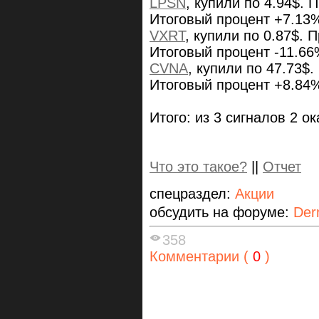
LPSN
, купили по 4.94$. 
Итоговый процент +7.13
VXRT
, купили по 0.87$. 
Итоговый процент -11.6
CVNA
, купили по 47.73$.
Итоговый процент +8.84
Итого: из 3 сигналов 2 о
Что это такое?
||
Отчет
спецраздел:
Акции
обсудить на форуме:
Der
358
Комментарии (
0
)