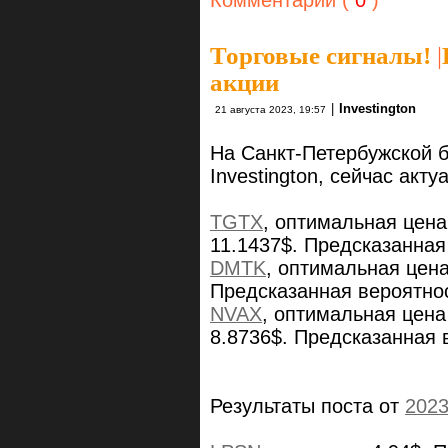
Комментарии (
0
)
Торговые сигналы!
|
акции
|
Investington
21 августа 2023, 19:57
На Санкт-Петербужской 
Investington, сейчас ак
TGTX
, оптимальная цена
11.1437$. Предсказанная
DMTK
, оптимальная цена
Предсказанная вероятно
NVAX
, оптимальная цена
8.8736$. Предсказанная 
Результаты поста от
2023