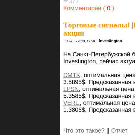
372
Комментарии (
0
)
Торговые сигналы!
|
акции
|
Investington
31 июля 2023, 19:58
На Санкт-Петербужской 
Investington, сейчас ак
DMTK
, оптимальная цен
3.5895$. Предсказанная 
LPSN
, оптимальная цена
5.3585$. Предсказанная 
VERU
, оптимальная цена
1.3806$. Предсказанная 
Что это такое?
||
Отчет