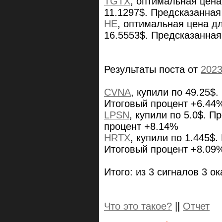
TGTX
, оптимальная цена
11.1297$. Предсказанная
HE
, оптимальная цена д
16.5553$. Предсказанная
Результаты поста от
2023
CVNA
, купили по 49.25$.
Итоговый процент +6.44
LPSN
, купили по 5.0$. П
процент +8.14%
HRTX
, купили по 1.445$
Итоговый процент +8.09
Итого: из 3 сигналов 3 о
Что это такое?
||
Отчет