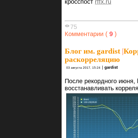
кросспост
rffx.ru
75
Комментарии (
9
)
Блог им. gardist
|
Кор
раскорреляцию
|
gardist
03 августа 2017, 15:24
После рекордного июня, 
восстанавливать коррел