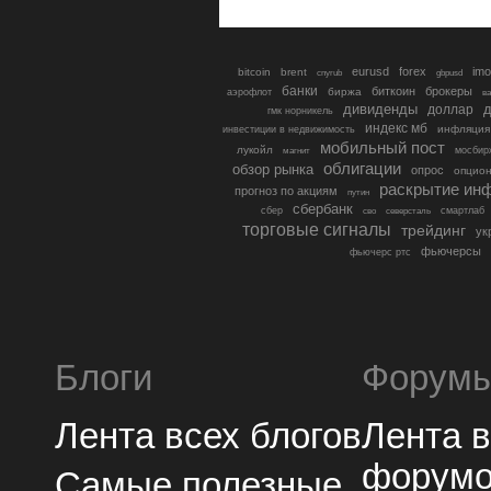
eurusd
forex
imo
bitcoin
brent
cnyrub
gbpusd
банки
биткоин
брокеры
биржа
аэрофлот
в
дивиденды
доллар
д
гмк норникель
индекс мб
инфляция
инвестиции в недвижимость
мобильный пост
лукойл
мосбир
магнит
облигации
обзор рынка
опрос
опцио
раскрытие ин
прогноз по акциям
путин
сбербанк
сбер
северсталь
смартлаб
сво
торговые сигналы
трейдинг
ук
фьючерсы
фьючерс ртс
Блоги
Форум
Лента всех блогов
Лента 
форум
Самые полезные