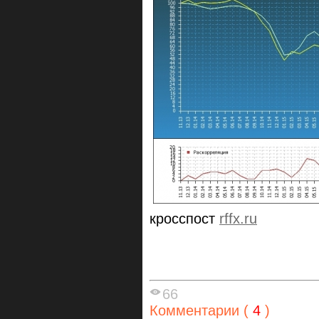
кросспост
rffx.ru
66
Комментарии (
4
)