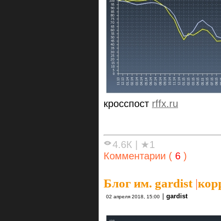
кросспост
rffx.ru
4.6К
|
★1
Комментарии (
6
)
Блог им. gardist
|
кор
|
gardist
02 апреля 2018, 15:00