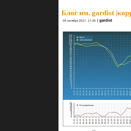
Блог им. gardist
|
кор
|
gardist
05 октября 2017, 17:30