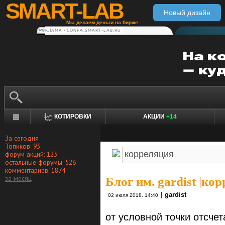
SMART-LAB
Новый дизайн
Мы делаем деньги на бирже
РЕКЛАМА • CONFA.SMART-LAB.RU
КОТИРОВКИ
АКЦИИ
+14
За сегодня
Топиков: 93
форум акций: 123
остальные форумы: 526
комментариев: 1874
за месяц
Блог им. gardist
|
кор
|
gardist
02 июля 2018, 14:40
от условной точки отсчет