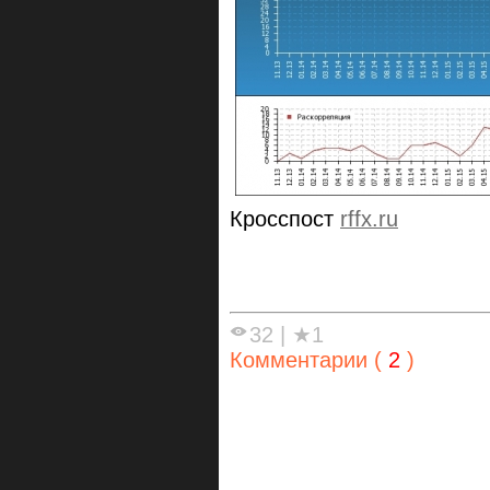
Кросспост
rffx.ru
32
|
★1
Комментарии (
2
)