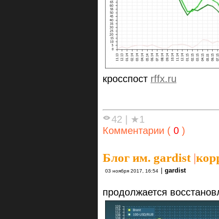
кросспост
rffx.ru
42
|
★1
Комментарии (
0
)
Блог им. gardist
|
кор
|
gardist
03 ноября 2017, 16:54
продолжается восстановл