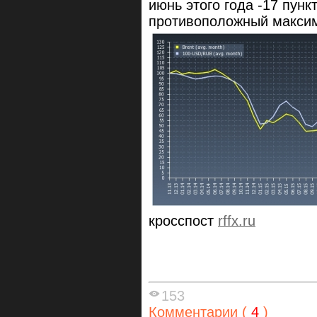
июнь этого года -17 пунк
противоположный максим
кросспост
rffx.ru
153
Комментарии (
4
)