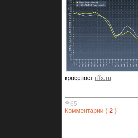
кросспост
rffx.ru
65
Комментарии (
2
)