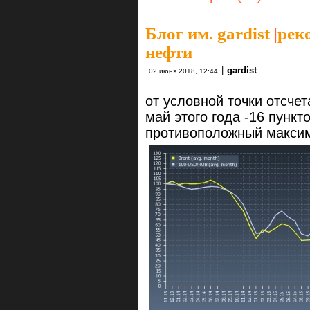
Блог им. gardist
|
рек
нефти
|
gardist
02 июня 2018, 12:44
от условной точки отсчет
май этого года -16 пункт
противоположный максим