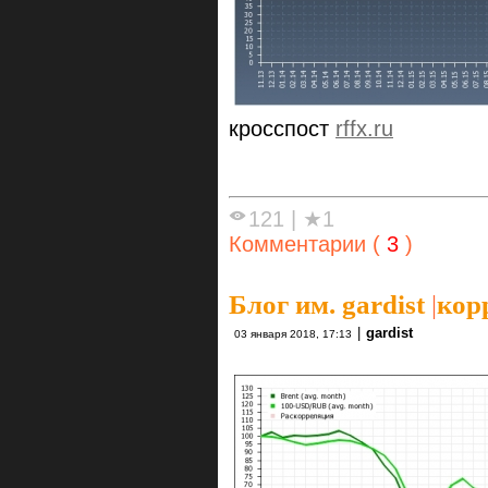
кросспост
rffx.ru
121
|
★1
Комментарии (
3
)
Блог им. gardist
|
кор
|
gardist
03 января 2018, 17:13