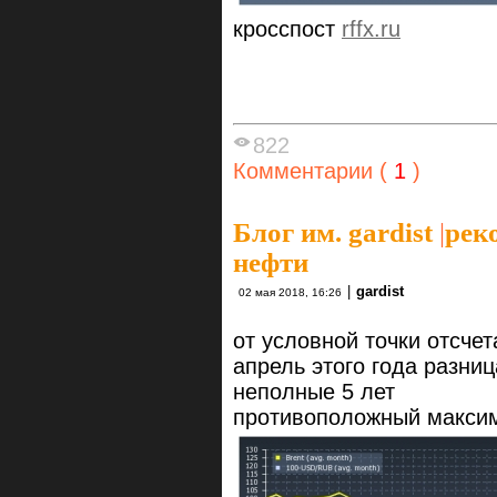
кросспост
rffx.ru
822
Комментарии (
1
)
Блог им. gardist
|
рек
нефти
|
gardist
02 мая 2018, 16:26
от условной точки отсчет
апрель этого года разниц
неполные 5 лет
противоположный максим