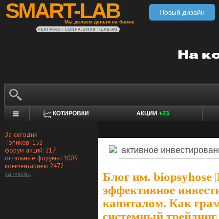
SMART-LAB
Новый дизайн
Мы делаем деньги на бирже
РЕКЛАМА • CONFA.SMART-LAB.RU
КОТИРОВКИ
АКЦИИ
+23
За сегодня
Топиков: 152
форум акций: 217
остальные форумы: 1005
комментариев: 2472
за месяц
Блог им. biopsyhose
|
эффективное инвест
капиталом. Как грам
системный трейдинг.