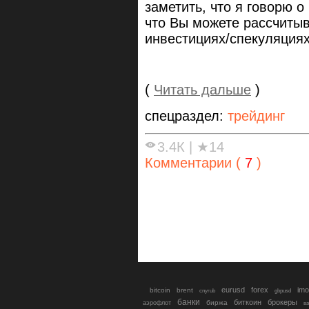
заметить, что я говорю о
что Вы можете рассчитыв
инвестициях/спекуляциях
(
Читать дальше
)
спецраздел:
трейдинг
3.4К
|
★14
Комментарии (
7
)
eurusd
forex
imo
bitcoin
brent
cnyrub
gbpusd
банки
биткоин
брокеры
биржа
аэрофлот
в