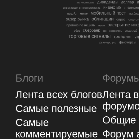
дивиденды
доллар
д
гмк норникель
индекс мб
инфляция
инвестиции в недвижимость
мобильный пост
лукойл
мосбир
магнит
облигации
обзор рынка
опрос
опцио
раскрытие ин
прогноз по акциям
путин
сбербанк
сбер
северсталь
смартлаб
сво
торговые сигналы
трейдинг
ук
фьючерсы
фьючерс ртс
Блоги
Форум
Лента всех блогов
Лента 
форум
Самые полезные
Общие
Самые
комментируемые
Форум 