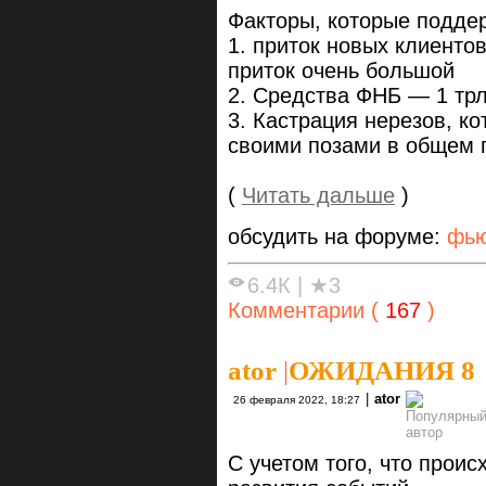
Факторы, которые поддер
1. приток новых клиенто
приток очень большой
2. Средства ФНБ — 1 тр
3. Кастрация нерезов, ко
своими позами в общем 
(
Читать дальше
)
обсудить на форуме:
фью
6.4К
|
★3
Комментарии (
167
)
ator
|
ОЖИДАНИЯ 8
|
ator
26 февраля 2022, 18:27
С учетом того, что прои