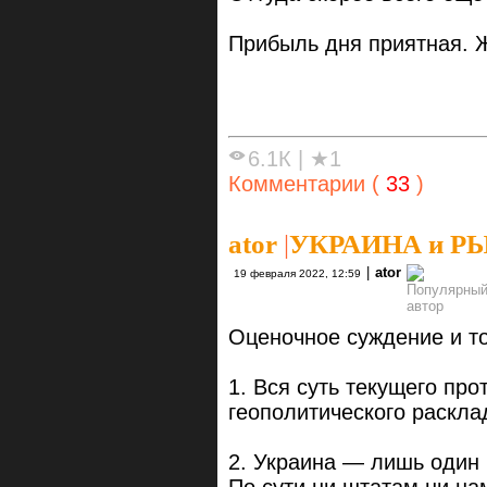
Прибыль дня приятная. 
6.1К
|
★1
Комментарии (
33
)
ator
|
УКРАИНА и Р
|
ator
19 февраля 2022, 12:59
Оценочное суждение и т
1. Вся суть текущего пр
геополитического раскла
2. Украина — лишь один 
По сути ни штатам ни на