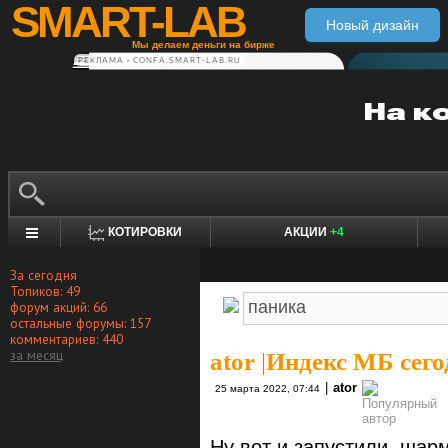
SMART-LAB
Новый дизайн
Мы делаем деньги на бирже
РЕКЛАМА • CONFA.SMART-LAB.RU
КОТИРОВКИ
АКЦИИ
+4
За сегодня
Топиков: 49
форум акций: 66
остальные форумы: 157
комментариев: 440
за месяц
ator
|
Индекс МБ сего
|
ator
25 марта 2022, 07:44
Ну вот и запустили шарм