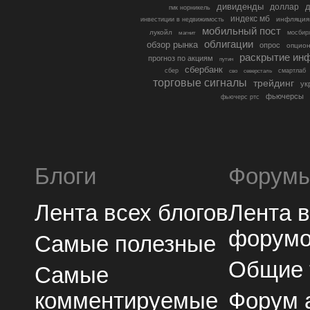
дивиденды
доллар
д
гмк норникель
индекс мб
инфляция
инвестиции в недвижимость
мобильный пост
лукойл
мосбир
магнит
облигации
обзор рынка
опрос
опцио
раскрытие ин
прогноз по акциям
путин
сбербанк
сбер
северсталь
смартлаб
сво
торговые сигналы
трейдинг
ук
фьючерсы
фьючерс ртс
Блоги
Форум
Лента всех блогов
Лента 
форум
Самые полезные
Общие
Самые
комментируемые
Форум 