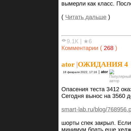
вымерли как класс. Посл
(
Читать дальше
)
9.1К
|
★6
Комментарии (
268
)
ator
|
ОЖИДАНИЯ 4
|
ator
18 февраля 2022, 17:16
Опасения теста 3412 ока
Сегодня вынос на 3560 д
smart-lab.ru/blog/768956.
шорты спек закрыл. Если
минимум брать еще хед