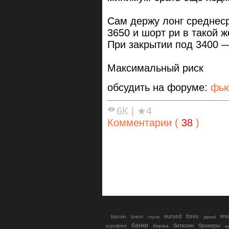
Сам держу лонг среднес
3650 и шорт ри в такой 
При закрытии под 3400 
Максимальный риск
обсудить на форуме:
фью
6К
|
★4
Комментарии (
38
)
eurusd
forex
imo
bitcoin
brent
cnyrub
gbpusd
банки
биткоин
брокеры
биржа
аэрофлот
в