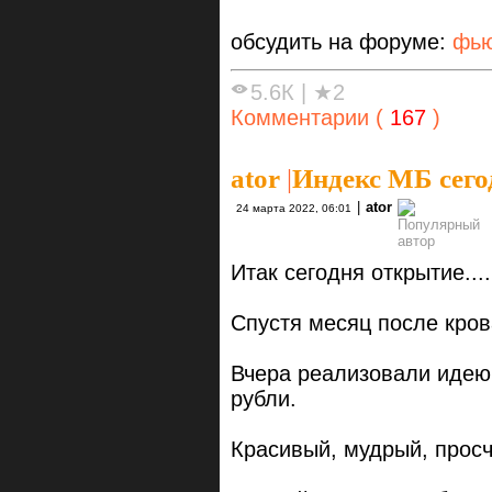
обсудить на форуме:
фью
5.6К
|
★2
Комментарии (
167
)
ator
|
Индекс МБ сего
|
ator
24 марта 2022, 06:01
Итак сегодня открытие....
Спустя месяц после кров
Вчера реализовали идею
рубли.
Красивый, мудрый, просч