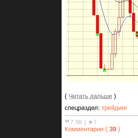
(
Читать дальше
)
спецраздел:
трейдинг
7.9К
|
★7
Комментарии (
39
)