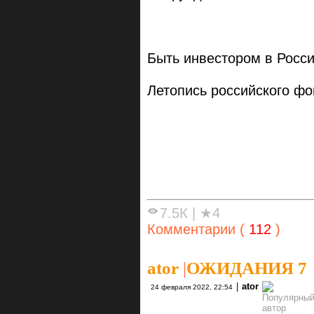
Быть инвестором в России
Летопись российского фо
7.5К
|
★4
Комментарии (
112
)
ator
|
ОЖИДАНИЯ 7
|
ator
24 февраля 2022, 22:54