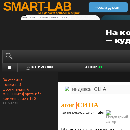
SMART-LAB
Новый дизайн
Мы делаем деньги на бирже
РЕКЛАМА • CONFA.SMART-LAB.RU
КОТИРОВКИ
АКЦИИ
+1
За сегодня
Топиков: 3
форум акций: 6
остальные форумы: 54
комментариев: 120
за месяц
ator
|
СИПА
|
ator
30 апреля 2022, 10:07
Итак сипа погружается.