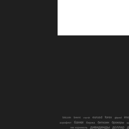
eurusd
forex
imo
bitcoin
brent
cnyrub
gbpusd
банки
биткоин
брокеры
биржа
аэрофлот
в
дивиденды
доллар
д
гмк норникель