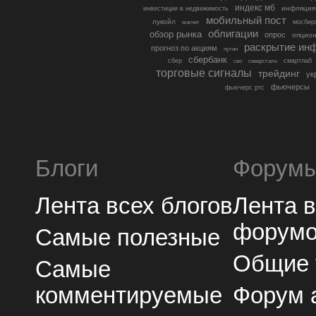
индекс мб
инфляция
инвестиции в недвижимость
мобильный пост
лукойл
мосбир
магнит
облигации
обзор рынка
опрос
опцио
раскрытие ин
прогноз по акциям
путин
сбербанк
сбер
северсталь
смартлаб
сво
торговые сигналы
трейдинг
ук
фьючерсы
фьючерс ртс
Блоги
Форум
Лента всех блогов
Лента 
форум
Самые полезные
Общие
Самые
комментируемые
Форум 