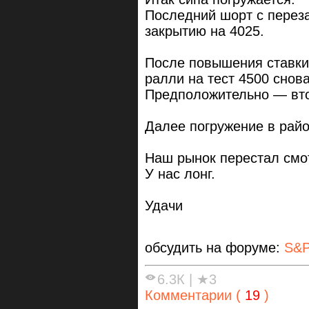
Последний шорт с переза
закрытию на 4025.
После повышения ставки
ралли на тест 4500 снова
Предположительно — вт
Далее погружение в райо
Наш рынок перестал смот
У нас лонг.
Удачи
обсудить на форуме:
S&P
6.3К
|
★3
Комментарии (
19
)