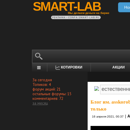
SMART-LAB
Но
Мы делаем деньги на бирже
РЕКЛАМА • CONFA.SMART-LAB.RU
КОТИРОВКИ
АКЦИИ
За сегодня
Топиков: 4
форум акций: 21
остальные форумы: 15
комментариев: 72
Блог им. asskoro
за месяц
только
|
А
16 апреля 2021, 00:37