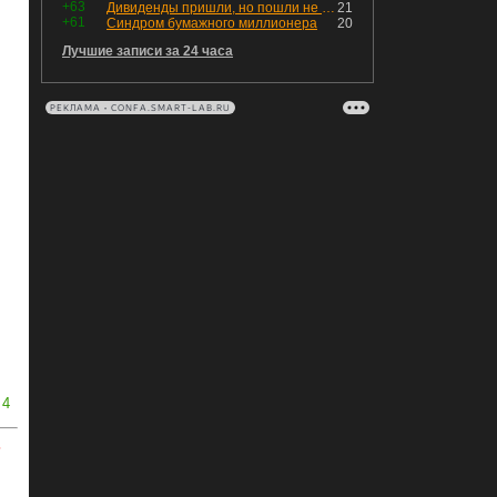
+63
Дивиденды пришли, но пошли не туда
21
+61
Синдром бумажного миллионера
20
Лучшие записи за 24 часа
РЕКЛАМА • CONFA.SMART-LAB.RU
4
ь