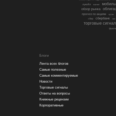
мобиль
лукойл
магнит
облига
обзор рынка
прогноз по акциям
путин
сбербанк
сбер
сво
торговые сигна
фьюче
Блоги
Лента всех блогов
Самые полезные
Самые комментируемые
Новости
Торговые сигналы
Ответы на вопросы
Книжные рецензии
Корпоративные