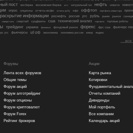
ный пост
нефть
новост
московская биржа
мосбиржа
мтс
натуральный газ
новатэк
ции
оффтоп
опрос
прогн
опционы
отчеты мсфо
офз
портфель инвестора
отчеты рсбу
раскрытие информации
рубль
роснефть
россия
ртс
рынок
санкц
рынки
сша
технический анализ
сущфакты
торговые роботы
северсталь
смартлаб
торговля
лы
трейдинг
форекс
украина
фьючерс mix
фондовый рынок
фрс сша
финансы
цб рф
фьючерсы
экономика
рс ртс
экономика россии
юмор
яндекс
....все
Форумы
Акции
Лента всех форумов
Карта рынка
Общие темы
Котировки
Форум акций
Фундаментальный анал
Форум алготрейдинг
Отчеты компаний
Форум опционы
Дивиденды
Форум криптовалют
Мой портфель
Форум Forex
Все компании
Рейтинг брокеров
Календарь акций