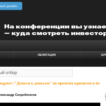
вый дизайн
ОБЛИГАЦИИ
БР
bogatov
|
"Деньги к деньгам" во времена кризисов и не
лександр Скоробогатов