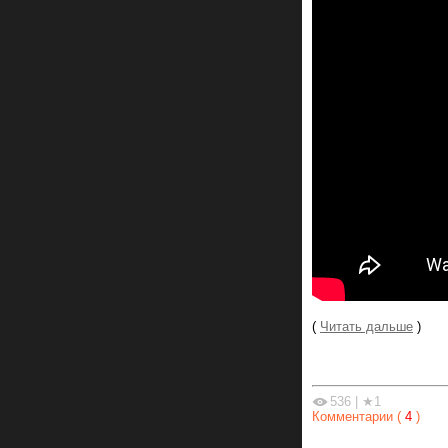
(
Читать дальше
)
536
|
★1
Комментарии (
4
)