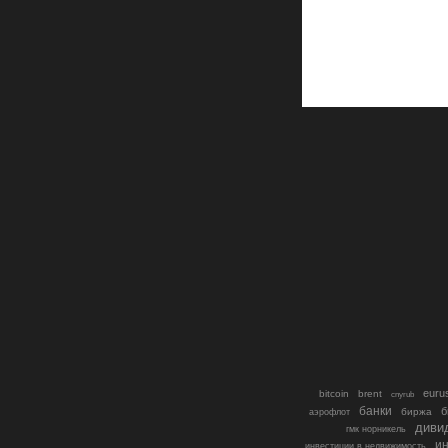
euru
bitcoin
brent
cnyrub
банки
б
биржа
аэрофлот
диви
гмк норникель
ин
инвестиции в недвижимость