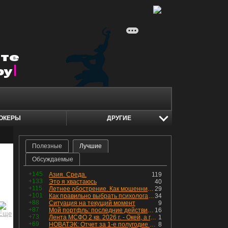
ОКЕРЫ
ДРУГИЕ
Полезные
Лучшие
Обсуждаемые
+145
Азия. Среда.
119
+133
Это я хвастаюсь
40
+115
Летнее обострение. Как мошенники пытаются подсунуть кнопку "БАБЛО" девушкам
29
+101
Как правильно выбрать психолога. Показания к лечению
34
+88
Ситуация на текущий момент
9
+87
Мой портфль: последние действия и текущая структура. Краткий комментарий по всем позициям
16
+73
Лента МСФО 2 кв. 2026 г. - Окей, а где прибыль?
1
+69
НОВАТЭК: Отчет за 1-е полугодие 2026 - прибыль продолжает падать, но лучшее впереди, если не прилетит
8