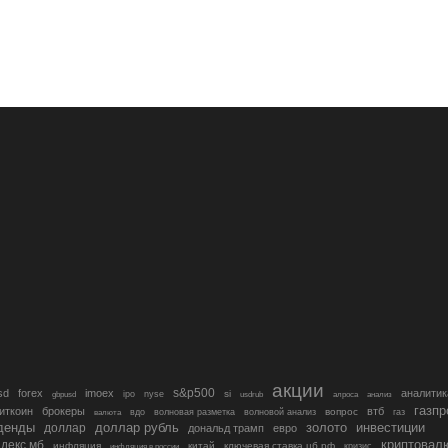
акции
s&p500
sd
forex
imoex
аналитик
si
gbpusd
ipo
nyse
usdrub
алроса
анализ
газп
иткоин
брокеры
втб
вопрос
валюта
вдо
волновая разметка
волновой анализ
газ
денды
золото
инвестиции
доллар
доллар рубль
дональд трамп
евро
криптовал
декс мб
инфляция
китай
ключевая ставка цб рф
кризис
инфляция в россии