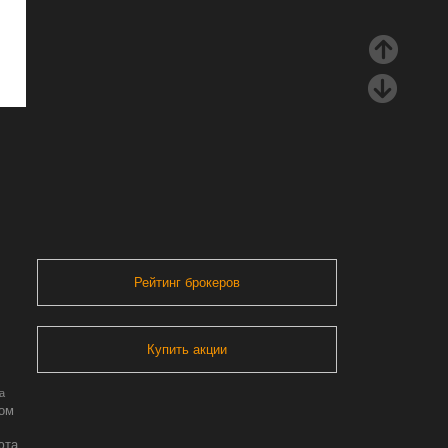
Рейтинг брокеров
Купить акции
а
ром
юта