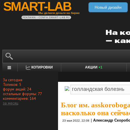
SMART-LAB
Новый дизайн
Мы делаем деньги на бирже
РЕКЛАМА • CONFA.SMART-LAB.RU
КОТИРОВКИ
АКЦИИ
+1
За сегодня
Топиков: 5
форум акций: 24
остальные форумы: 77
комментариев: 164
за месяц
Блог им. asskorobog
насколько она сейча
|
Александр Скоробо
23 мая 2022, 22:08