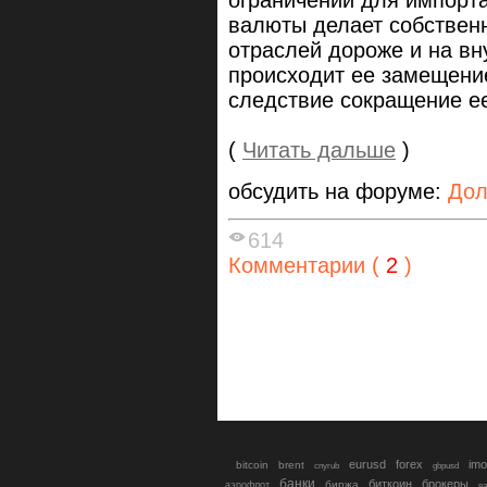
ограничений для импорта
валюты делает собстве
отраслей дороже и на вн
происходит ее замещени
следствие сокращение е
(
Читать дальше
)
обсудить на форуме:
Дол
614
Комментарии (
2
)
eurusd
forex
imo
bitcoin
brent
cnyrub
gbpusd
банки
биткоин
брокеры
биржа
аэрофлот
в