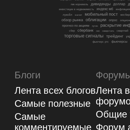
дивиденды
доллар
д
гмк норникель
индекс мб
инфляция
инвестиции в недвижимость
мобильный пост
лукойл
мосбир
магнит
облигации
обзор рынка
опрос
опцио
раскрытие ин
прогноз по акциям
путин
сбербанк
сбер
северсталь
смартлаб
сво
торговые сигналы
трейдинг
ук
фьючерсы
фьючерс ртс
Блоги
Форум
Лента всех блогов
Лента 
форум
Самые полезные
Общие
Самые
комментируемые
Форум 