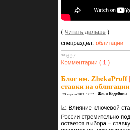
(
Читать дальше
)
спецраздел:
облигации
697
Комментарии (
1
)
Блог им. ZhekaProff
ставки на облигации
|
Женя Кадейкин
23 апреля 2021, 17:57
📈 Влияние ключевой ста
России стремительно под
остается выбора – ставк