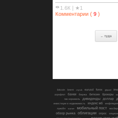
1.6К
|
★1
Комментарии (
9
)
← туда
eurusd
forex
imo
bitcoin
brent
cnyrub
gbpusd
банки
биткоин
брокеры
биржа
аэрофлот
в
дивиденды
доллар
д
гмк норникель
индекс мб
инфляция
инвестиции в недвижимость
мобильный пост
лукойл
мосбир
магнит
облигации
обзор рынка
опрос
опцио
раскрытие ин