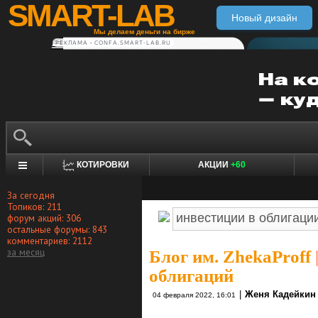
SMART-LAB
Новый дизайн
Мы делаем деньги на бирже
РЕКЛАМА • CONFA.SMART-LAB.RU
КОТИРОВКИ
АКЦИИ
+60
За сегодня
Топиков: 211
форум акций: 306
остальные форумы: 843
комментариев: 2112
за месяц
Блог им. ZhekaProff
облигаций
|
Женя Кадейкин
04 февраля 2022, 16:01