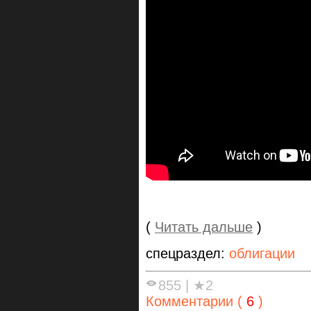
(
Читать дальше
)
спецраздел:
облигации
855
|
★2
Комментарии (
6
)