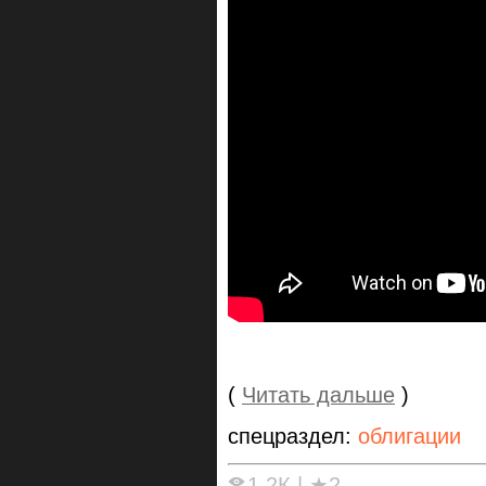
(
Читать дальше
)
спецраздел:
облигации
1.2К
|
★2