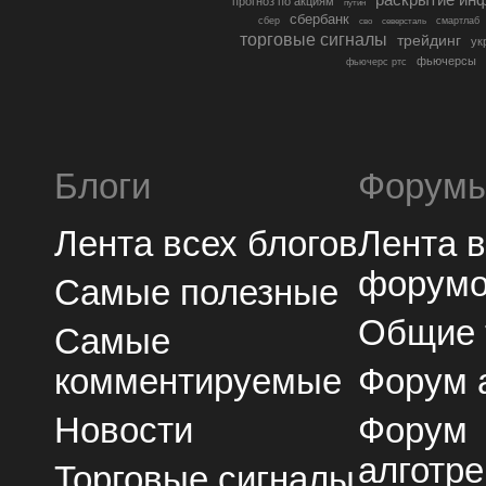
прогноз по акциям
путин
сбербанк
сбер
северсталь
смартлаб
сво
торговые сигналы
трейдинг
ук
фьючерсы
фьючерс ртс
Блоги
Форум
Лента всех блогов
Лента 
форум
Самые полезные
Общие
Самые
комментируемые
Форум 
Новости
Форум
алготре
Торговые сигналы