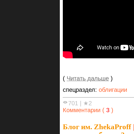
(
Читать дальше
)
спецраздел:
облигации
701
|
★2
Комментарии (
3
)
Блог им. ZhekaProff