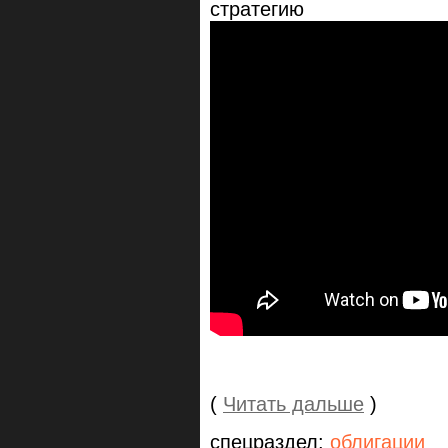
стратегию
(
Читать дальше
)
спецраздел:
облигации