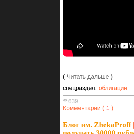
(
Читать дальше
)
спецраздел:
облигации
639
Комментарии (
1
)
Блог им. ZhekaProff
получать 30000 рубл