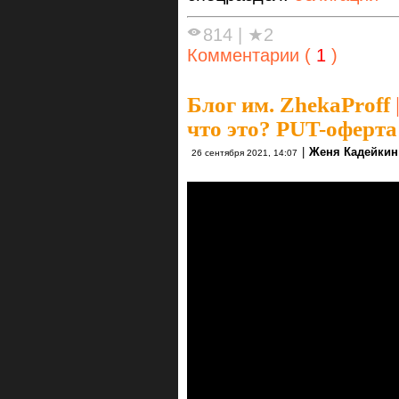
814
|
★2
Комментарии (
1
)
Блог им. ZhekaProff
что это? PUT-оферта
|
Женя Кадейкин
26 сентября 2021, 14:07