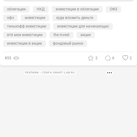
облигации
НКД
инвестиции в облигации
ОФЗ
офз
инвестиции
куда вложить деньги
тинькофф инвестиции
инвестиции для начинающих
втб мои инвестиции
the invest
акции
инвестиции в акции
фондовый рынок
855
2
6
2
РЕКЛАМА • CONFA.SMART-LAB.RU