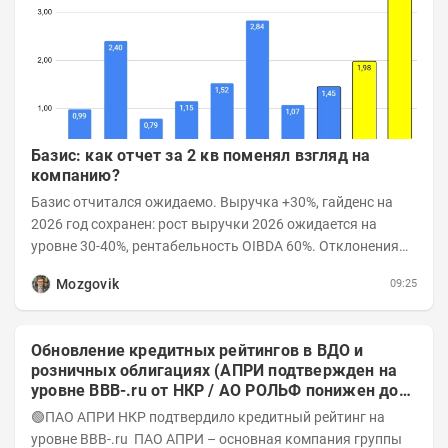
Базис: как отчет за 2 кв поменял взгляд на
компанию?
Базис отчитался ожидаемо. Выручка +30%, гайденс на
2026 год сохранен: рост выручки 2026 ожидается на
уровне 30-40%, рентабельность OIBDA 60%. Отклонения
значений отчета 2-го квартала от модели —...
Mozgovik
09:25
Обновление кредитных рейтингов в ВДО и
розничных облигациях (АПРИ подтвержден на
уровне BBB-.ru от НКР / АО РОЛЬФ понижен до
А-(RU) / Элит Строй присвоен на уровне BBB.ru)
🟢ПАО АПРИ НКР подтвердило кредитный рейтинг на
уровне BBB-.ru ПАО АПРИ – основная компания группы