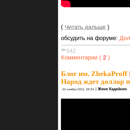
(
Читать дальше
)
обсудить на форуме:
Дол
542
Комментарии (
2
)
Блог им. ZhekaProff
Народ ждет доллар п
|
Женя Кадейкин
02 ноября 2021, 09:54