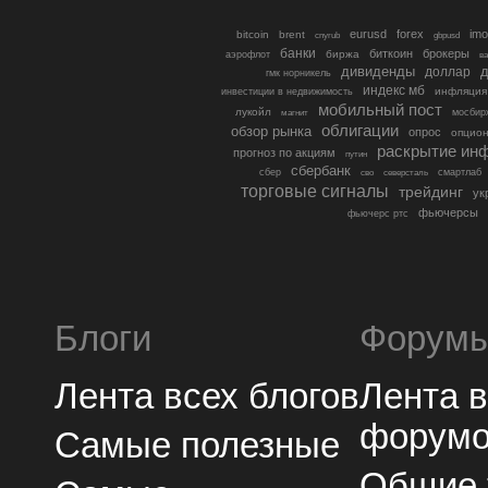
eurusd
forex
imo
bitcoin
brent
cnyrub
gbpusd
банки
биткоин
брокеры
биржа
аэрофлот
в
дивиденды
доллар
д
гмк норникель
индекс мб
инфляция
инвестиции в недвижимость
мобильный пост
лукойл
мосбир
магнит
облигации
обзор рынка
опрос
опцио
раскрытие ин
прогноз по акциям
путин
сбербанк
сбер
северсталь
смартлаб
сво
торговые сигналы
трейдинг
ук
фьючерсы
фьючерс ртс
Блоги
Форум
Лента всех блогов
Лента 
форум
Самые полезные
Общие