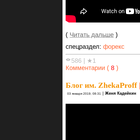
(
Читать дальше
)
спецраздел:
форекс
586
|
★1
Комментарии (
8
)
Блог им. ZhekaProff
|
Женя Кадейкин
03 января 2019, 08:31