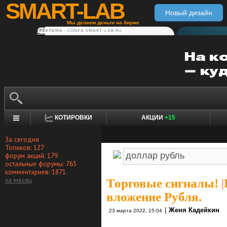
SMART-LAB
Новый дизайн
Мы делаем деньги на бирже
РЕКЛАМА • CONFA.SMART-LAB.RU
КОТИРОВКИ
АКЦИИ
+15
За сегодня
Топиков: 127
форум акций: 179
остальные форумы: 765
комментариев: 1871
за месяц
Торговые сигналы!
|
вложение Рубля.
|
Женя Кадейкин
23 марта 2022, 15:04