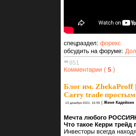
спецраздел:
форекс
обсудить на форуме:
Дол
851
Комментарии (
5
)
Блог им. ZhekaProff
Carry trade просты
|
Женя Кадейкин
13 декабря 2021, 16:59
Мечта любого РОССИЯ
Что такое Керри трейд
Инвесторы всегда находя