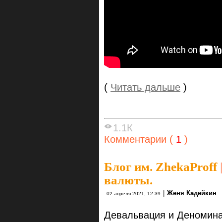
(
Читать дальше
)
1.1К
Комментарии (
1
)
Блог им. ZhekaProff
валюты.
|
Женя Кадейкин
02 апреля 2021, 12:39
Девальвация и Деномина