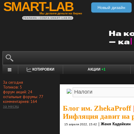
SMART-LAB
Новый дизайн
Мы делаем деньги на бирже
РЕКЛАМА • CONFA.SMART-LAB.RU
КОТИРОВКИ
АКЦИИ
+1
За сегодня
Топиков: 5
форум акций: 24
остальные форумы: 77
комментариев: 164
за месяц
Блог им. ZhekaProff
Инфляция давит на
|
Женя Кадейкин
15 апреля 2022, 15:42