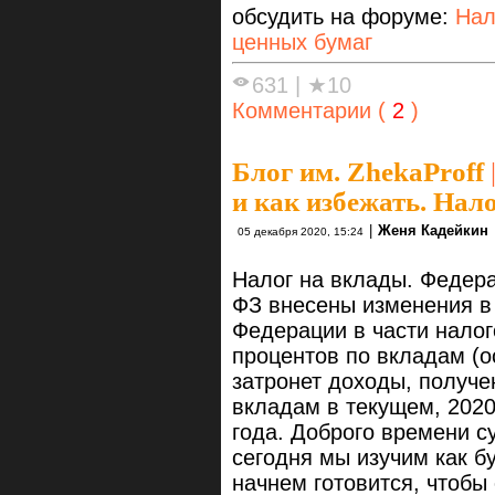
обсудить на форуме:
Нал
ценных бумаг
631
|
★10
Комментарии (
2
)
Блог им. ZhekaProff
и как избежать. Нал
|
Женя Кадейкин
05 декабря 2020, 15:24
Налог на вклады. Федера
ФЗ внесены изменения в
Федерации в части нало
процентов по вкладам (о
затронет доходы, получе
вкладам в текущем, 2020 
года. Доброго времени с
сегодня мы изучим как б
начнем готовится, чтобы