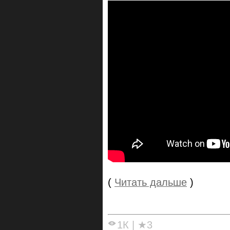
(
Читать дальше
)
1К
|
★3