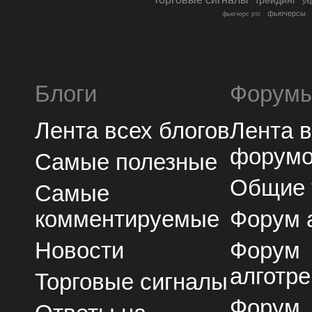
трейдинг
ук
фьючерсы
фьючерс ртс
Блоги
Форум
Лента всех блогов
Лента 
форум
Самые полезные
Общие
Самые
комментируемые
Форум 
Новости
Форум
алготре
Торговые сигналы
Форум