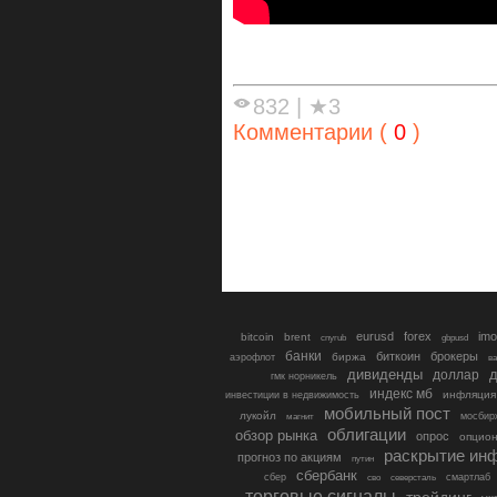
832
|
★3
Комментарии (
0
)
eurusd
forex
imo
bitcoin
brent
cnyrub
gbpusd
банки
биткоин
брокеры
биржа
аэрофлот
в
дивиденды
доллар
д
гмк норникель
индекс мб
инфляция
инвестиции в недвижимость
мобильный пост
лукойл
мосбир
магнит
облигации
обзор рынка
опрос
опцио
раскрытие ин
прогноз по акциям
путин
сбербанк
сбер
северсталь
смартлаб
сво
торговые сигналы