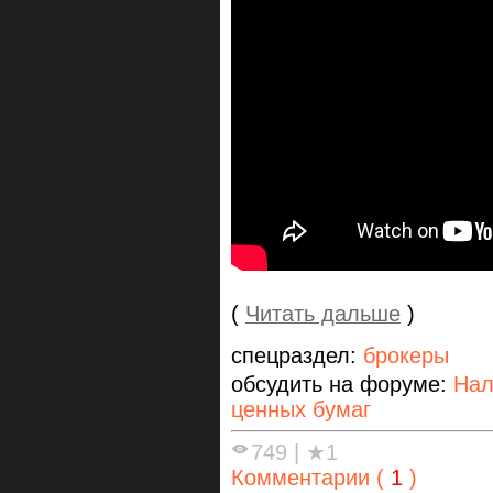
(
Читать дальше
)
спецраздел:
брокеры
обсудить на форуме:
Нал
ценных бумаг
749
|
★1
Комментарии (
1
)