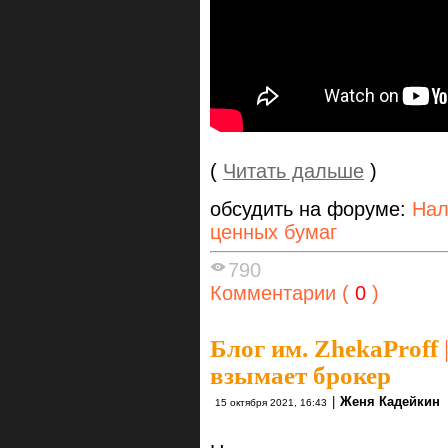
(
Читать дальше
)
обсудить на форуме:
Нал
ценных бумаг
790
Комментарии (
0
)
Блог им. ZhekaProff
взымает брокер
|
Женя Кадейкин
15 октября 2021, 16:43