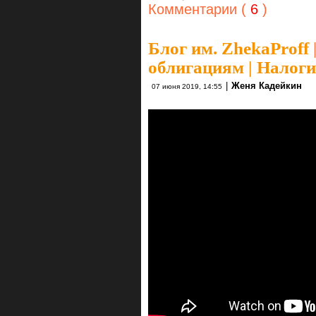
Комментарии (
6
)
Блог им. ZhekaProff
облигациям | Налоги
|
Женя Кадейкин
07 июня 2019, 14:55