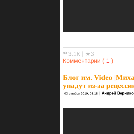
3.1К
|
★3
Комментарии (
1
)
Блог им. Video
|
Миха
упадут из-за рецесси
|
Андрей Вернико
03 октября 2019, 08:18