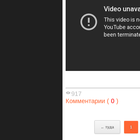
917
Комментарии (
0
)
← туда
1