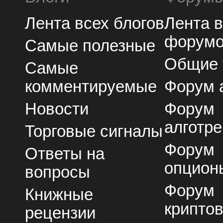
Лента всех блогов
Лента 
форум
Самые полезные
Общие
Самые
комментируемые
Форум 
Новости
Форум
алготре
Торговые сигналы
Форум
Ответы на
опцион
вопросы
Форум
Книжные
крипто
рецензии