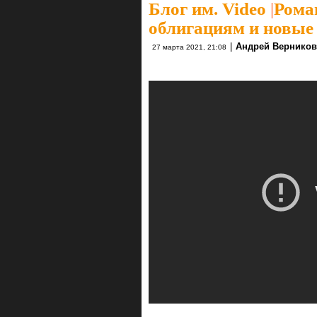
Блог им. Video
|
Рома
облигациям и новые
|
Андрей Верников
27 марта 2021, 21:08