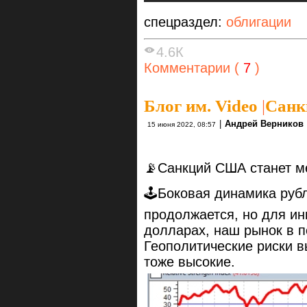
спецраздел:
облигации
4.6К
Комментарии (
7
)
Блог им. Video
|
Санк
|
Андрей Верников
15 июня 2022, 08:57
📡Санкций США станет 
🕹Боковая динамика руб
продолжается, но для и
долларах, наш рынок в п
Геополитические риски 
тоже высокие.