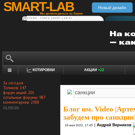
SMART-LAB
Новый дизайн
Мы делаем деньги на бирже
РЕКЛАМА • CONFA.SMART-LAB.RU
КОТИРОВКИ
АКЦИИ
+22
За сегодня
Топиков: 147
форум акций: 201
остальные форумы: 987
комментариев: 2388
за месяц
Блог им. Video
|
Артем
забудем про санкции
|
Андрей Верников
19 мая 2023, 17:45