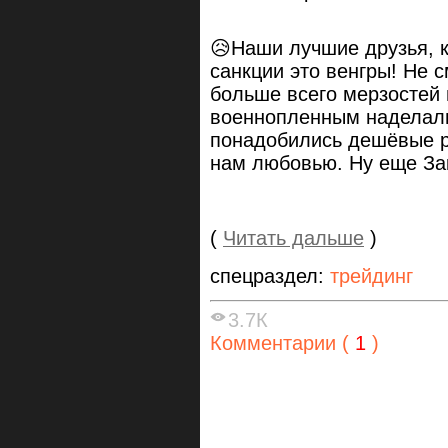
😥Наши лучшие друзья, 
санкции это венгры! Не 
больше всего мерзостей 
военнопленным наделали
понадобились дешёвые р
нам любовью. Ну еще За
(
Читать дальше
)
спецраздел:
трейдинг
3.7К
Комментарии (
1
)