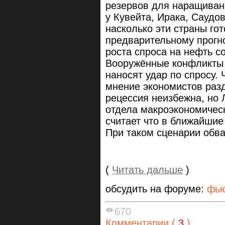
резервов для наращиван
у Кувейта, Ирака, Саудо
насколько эти страны го
предварительному прогн
роста спроса на нефть с
Вооружённые конфликты 
наносят удар по спросу. 
мнение экономистов разд
рецессия неизбежна, но 
отдела макроэкономичес
считает что в ближайшие
При таком сценарии обва
(
Читать дальше
)
обсудить на форуме:
фью
670
Комментарии (
3
)