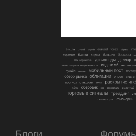
eurusd
forex
imo
bitcoin
brent
cnyrub
gbpusd
банки
биткоин
брокеры
биржа
аэрофлот
в
дивиденды
доллар
д
гмк норникель
индекс мб
инфляция
инвестиции в недвижимость
мобильный пост
лукойл
мосбир
магнит
облигации
обзор рынка
опрос
опцио
раскрытие ин
прогноз по акциям
путин
сбербанк
сбер
северсталь
смартлаб
сво
торговые сигналы
трейдинг
ук
фьючерсы
фьючерс ртс
Блоги
Форум