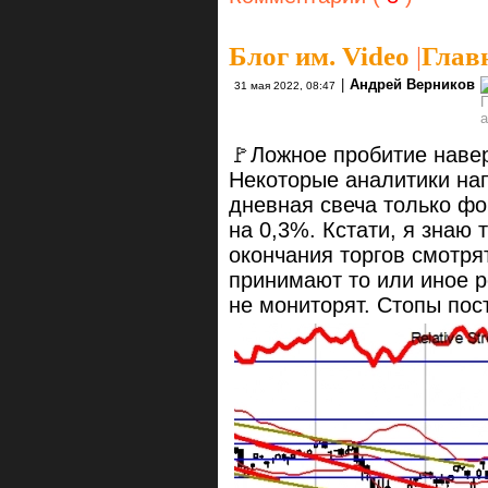
Блог им. Video
|
Глав
|
Андрей Верников
31 мая 2022, 08:47
🚩Ложное пробитие навер
Некоторые аналитики нап
дневная свеча только ф
на 0,3%. Кстати, я знаю 
окончания торгов смотрят
принимают то или иное р
не мониторят. Стопы пос