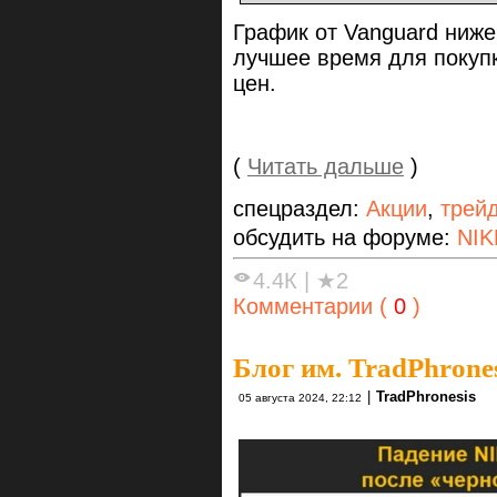
График от Vanguard ниже.
лучшее время для покупк
цен.
(
Читать дальше
)
спецраздел:
Акции
,
трей
обсудить на форуме:
NIK
4.4К
|
★2
Комментарии (
0
)
Блог им. TradPhrone
|
TradPhronesis
05 августа 2024, 22:12