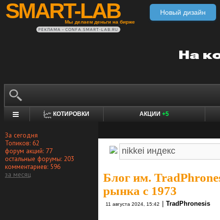
SMART-LAB
Новый дизайн
Мы делаем деньги на бирже
РЕКЛАМА • CONFA.SMART-LAB.RU
КОТИРОВКИ
АКЦИИ
+5
За сегодня
Топиков: 62
форум акций: 77
остальные форумы: 203
комментариев: 596
за месяц
Блог им. TradPhrone
рынка с 1973
|
TradPhronesis
11 августа 2024, 15:42