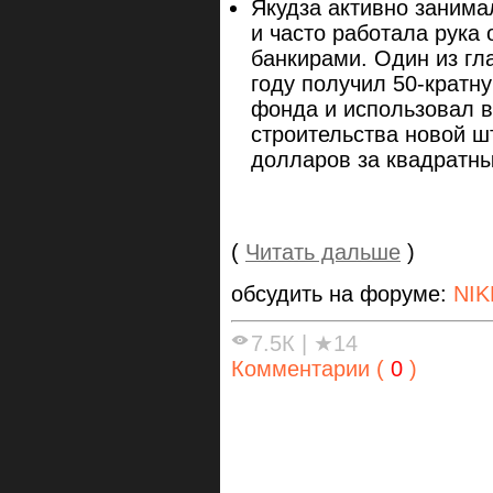
Якудза активно занима
и часто работала рука
банкирами. Один из гл
году получил 50-кратн
фонда и использовал 
строительства новой ш
долларов за квадратны
(
Читать дальше
)
обсудить на форуме:
NIK
7.5К
|
★14
Комментарии (
0
)