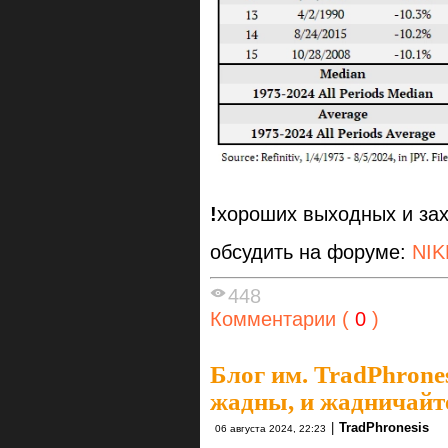
!
хороших выходных и зах
обсудить на форуме:
NIK
448
Комментарии (
0
)
Блог им. TradPhrone
жадны, и жадничайте
|
TradPhronesis
06 августа 2024, 22:23