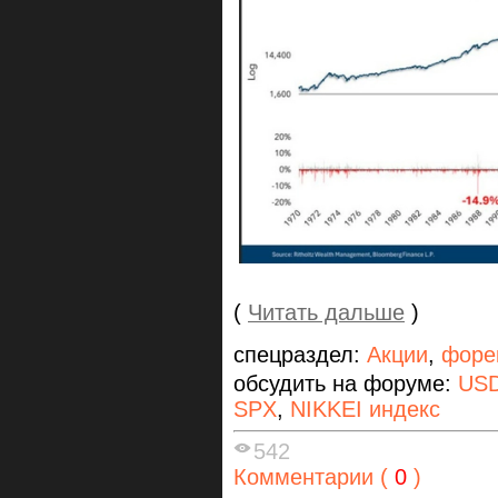
(
Читать дальше
)
спецраздел:
Акции
,
форе
обсудить на форуме:
US
SPX
,
NIKKEI индекс
542
Комментарии (
0
)