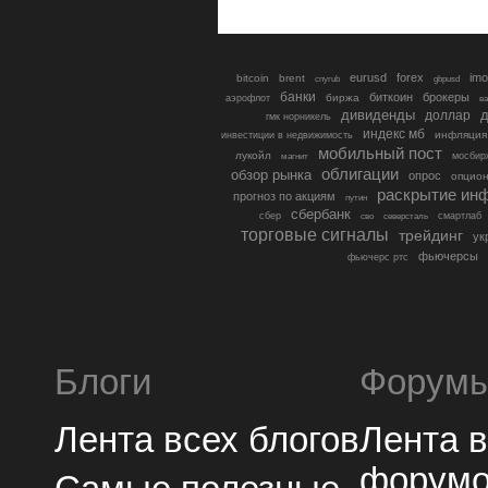
eurusd
forex
imo
bitcoin
brent
cnyrub
gbpusd
банки
биткоин
брокеры
биржа
аэрофлот
в
дивиденды
доллар
д
гмк норникель
индекс мб
инфляция
инвестиции в недвижимость
мобильный пост
лукойл
мосбир
магнит
облигации
обзор рынка
опрос
опцио
раскрытие ин
прогноз по акциям
путин
сбербанк
сбер
северсталь
смартлаб
сво
торговые сигналы
трейдинг
ук
фьючерсы
фьючерс ртс
Блоги
Форум
Лента всех блогов
Лента 
форум