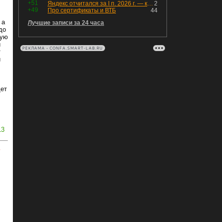
+51
Яндекс отчитался за I п. 2026 г. — компания увеличила инвестиции и долг. Buyback начал работать, продали Авто.Ру.
2
+49
Про сертификаты и ВТБ
44
 а
Лучшие записи за 24 часа
до
вую
и
РЕКЛАМА • CONFA.SMART-LAB.RU
т
и
ет
13
ь