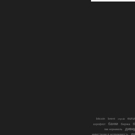
euru
bitcoin
brent
cnyrub
банки
б
биржа
аэрофлот
диви
гмк норникель
ин
инвестиции в недвижимость