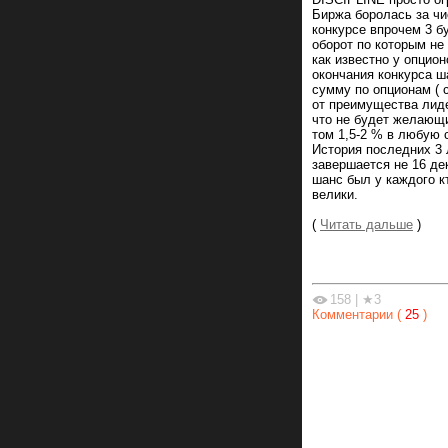
Биржа боролась за чи
конкурсе впрочем 3 б
оборот по которым не 
как известно у опцион
окончания конкурса 
сумму по опционам ( 
от преимущества лиде
что не будет желающих
том 1,5-2 % в любую с
История последних 3 
завершается не 16 дек
шанс был у каждого 
велики.
(
Читать дальше
)
158
|
★3
Комментарии (
25
)