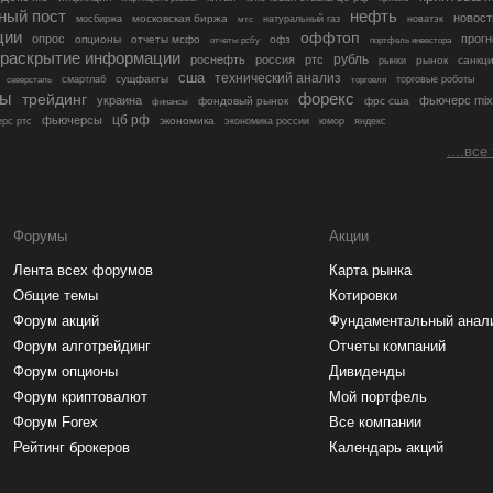
ный пост
нефть
новост
московская биржа
мосбиржа
мтс
натуральный газ
новатэк
ции
оффтоп
опрос
прогн
опционы
отчеты мсфо
офз
портфель инвестора
отчеты рсбу
раскрытие информации
рубль
роснефть
россия
ртс
рынок
санкц
рынки
сша
технический анализ
сущфакты
торговые роботы
северсталь
смартлаб
торговля
лы
трейдинг
форекс
украина
фьючерс mix
фондовый рынок
фрс сша
финансы
цб рф
фьючерсы
экономика
рс ртс
экономика россии
юмор
яндекс
....все
Форумы
Акции
Лента всех форумов
Карта рынка
Общие темы
Котировки
Форум акций
Фундаментальный анал
Форум алготрейдинг
Отчеты компаний
Форум опционы
Дивиденды
Форум криптовалют
Мой портфель
Форум Forex
Все компании
Рейтинг брокеров
Календарь акций