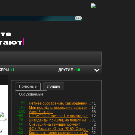
КЕРЫ
+1
ДРУГИЕ
+18
Полезные
Лучшие
Обсуждаемые
+159
Летнее обострение. Как мошенники пытаются подсунуть кнопку "БАБЛО" девушкам
41
+103
Мой портфль: последние действия и текущая структура. Краткий комментарий по всем позициям
17
+100
Азия. Четверг.
68
+95
НОВАТЭК: Отчет за 1-е полугодие 2026 - прибыль продолжает падать, но лучшее впереди, если не прилетит
12
+76
Дивиденды пришли, но пошли не туда
31
+68
Ситуация на текущий момент
2
+61
ФСК-Россети. Отчет РСБУ. Очередная допка - бомбовые новости в эфире
12
ду
+52
Как золото меня накуканило на 370к за ночь
32