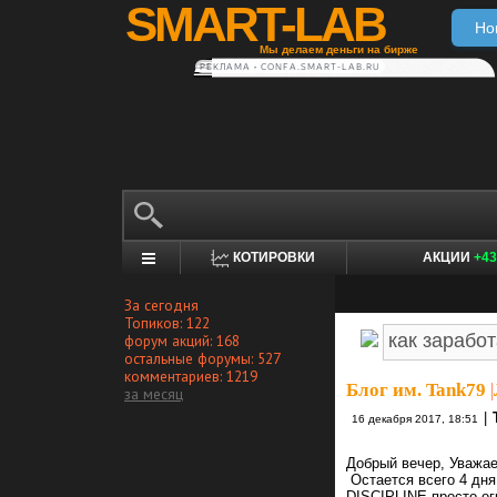
SMART-LAB
Но
Мы делаем деньги на бирже
РЕКЛАМА • CONFA.SMART-LAB.RU
КОТИРОВКИ
АКЦИИ
+43
За сегодня
Топиков: 122
форум акций: 168
остальные форумы: 527
комментариев: 1219
Блог им. Tank79
|
за месяц
|
16 декабря 2017, 18:51
Добрый вечер, Уважа
Остается всего 4 дня
DISCIPLINE просто ог