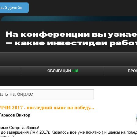
вый дизайн
ОБЛИГАЦИИ
+18
БРО
ЛЧИ 2017 . последний шанс на победу...
Тарасов Виктор
емые Смарт-лабовцы!
 до завершения ЛЧИ 2017г. Казалось все уже понятно ( и шансы на побе
ромны ).