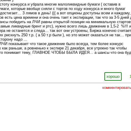
стоту конкурса и убрала многие малоликвидные бумаги ( оставив в
умаги, которые ввобще сняли с торгов по ходу конкурса и много бумаг
достигает… 3 лямов в день! ((( а вот опционы доступны всем и каждому,
ов есть цена времени и она очень тает к экспирации, так что за 3-5 дней 
шансы победить на ЛЧИ равны открытой позиции на минимальную старто
самые ликвидные брент и ртс), нужно всего лишь движение в 1,5-2 %!!! 
ра не останется и следа… так вот они устроены, Биржа конечно считае
 рискнуть 250 т.р. ( а 50 т.р были ), но это может оказаться не так… пр
торону надо ...
ЛЧИ показывает что такое движение было всегда, тем более конкурс
 как раньше, а ровненько к экспире 21 декабря, все утроено так чтобы
кто понимает тему, ГЛАВНОЕ ЧТОБЫ БЫЛА ИДЕЯ… а шансы что она буд
хорошо
комментироват