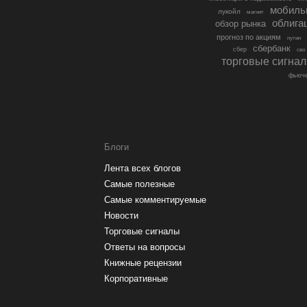
мобиль
лукойл
магнит
облига
обзор рынка
прогноз по акциям
путин
сбербанк
сбер
сво
торговые сигна
фьюче
Блоги
Лента всех блогов
Самые полезные
Самые комментируемые
Новости
Торговые сигналы
Ответы на вопросы
Книжные рецензии
Корпоративные