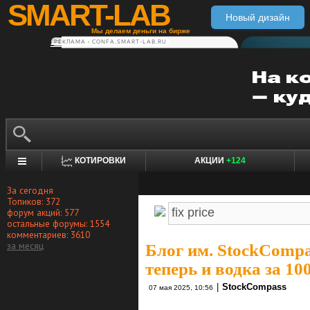
SMART-LAB
Новый дизайн
Мы делаем деньги на бирже
РЕКЛАМА • CONFA.SMART-LAB.RU
КОТИРОВКИ
АКЦИИ
+124
За сегодня
Топиков: 372
форум акций: 577
остальные форумы: 1554
комментариев: 3610
за месяц
Блог им. StockCompa
теперь и водка за 100
|
StockCompass
07 мая 2025, 10:56