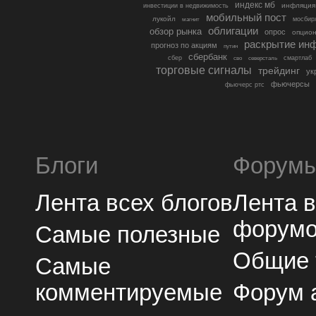
индекс мб
инфляция
инвестиции в недвижимость
мобильный пост
лукойл
мосбир
магнит
облигации
обзор рынка
опрос
опцио
раскрытие ин
прогноз по акциям
путин
сбербанк
сбер
северсталь
смартлаб
сво
торговые сигналы
трейдинг
ук
фьючерсы
фьючерс ртс
Блоги
Форум
Лента всех блогов
Лента 
форум
Самые полезные
Общие
Самые
комментируемые
Форум 