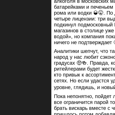
алкоголя в московских м
батарейками и печеньем 
рома или водки 🥃🤫. По
четыре лицензии: три вы
подкинул подмосковный 
магазинов в столице уже
водой», но компания по
ничего не подтверждает 
Аналитики шепчут, что т
народ у нас любит сэконо
градусах 🤑🍻. Правда, 
ритейлерами будет жестко
кто привык к ассортимен
сетях. Но если удастся 
уровне, глядишь, и новый 
Пока непонятно, пойдет 
все ограничится парой то
брать вискарь вместе с 
пришлось потом добавлят