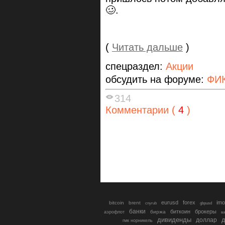
🥴.
(
Читать дальше
)
спецраздел:
Акции
обсудить на форуме:
ФИ
314
Комментарии (
4
)
eurusd
forex
imo
bitcoin
brent
cnyrub
gbpusd
банки
биткоин
брокеры
биржа
аэрофлот
в
дивиденды
доллар
д
гмк норникель