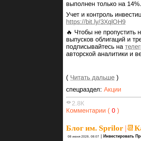
выполнен только на 14%
Учет и контроль инвести
https://bit.ly/3XqlOH9
🔥 Чтобы не пропустить 
выпусков облигаций и тр
подписывайтесь на
теле
авторской аналитики и в
(
Читать дальше
)
спецраздел:
Акции
2.8К
Комментарии (
0
)
Блог им. Sprilor
|
📆К
|
Инвестировать Пр
08 июня 2026, 08:07