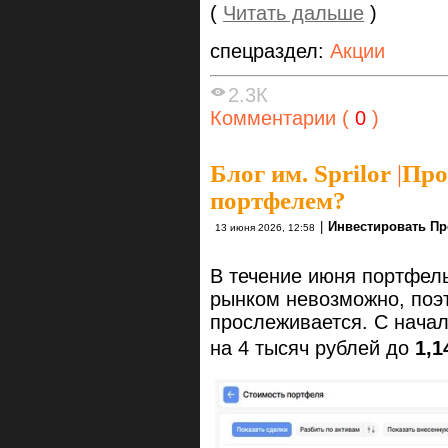
(
Читать дальше
)
спецраздел:
Акции
2.3К
Комментарии (
0
)
Блог им. Sprilor
|
Про
портфелем?
|
Инвестировать Пр
13 июня 2026, 12:58
В течение июня портфель
рынком невозможно, поэ
прослеживается. С начал
на 4 тысяч рублей до
1,1