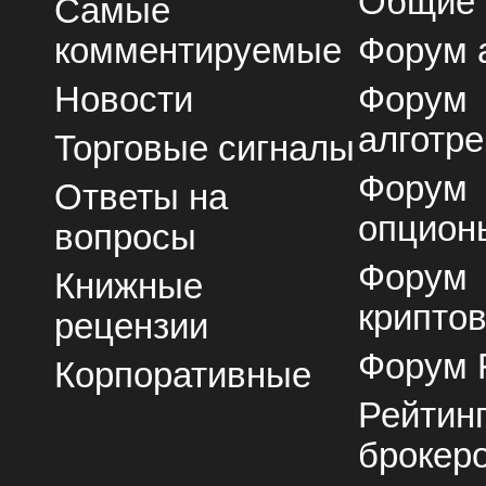
Общие
Самые
комментируемые
Форум 
Новости
Форум
алготре
Торговые сигналы
Форум
Ответы на
опцион
вопросы
Форум
Книжные
крипто
рецензии
Форум 
Корпоративные
Рейтин
брокер