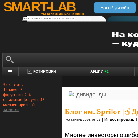
SMART-LAB
Новый дизайн
Мы делаем деньги на бирже
РЕКЛАМА • CONFA.SMART-LAB.RU
КОТИРОВКИ
АКЦИИ
+1
За сегодня
Топиков: 3
форум акций: 6
остальные форумы: 32
комментариев: 72
за месяц
Блог им. Sprilor
|
🍎Д
|
Инвестировать 
03 августа 2026, 08:21
Многие инвесторы ошибоч