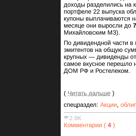
доходы разделились на к
портфеле 22 выпуска обл
купоны выплачиваются н
месяце они выросли до
Михайловским МЗ).
По дивидендной части в
эмитентов на общую сум
крупных — дивиденды от
самое вкусное перешло н
ДОМ РФ и Ростелеком.
(
Читать дальше
)
спецраздел:
Акции
,
обли
2.8К
Комментарии (
4
)