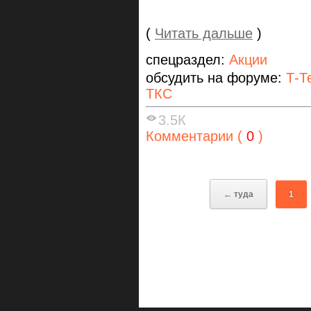
(
Читать дальше
)
спецраздел:
Акции
обсудить на форуме:
Т-Т
ТКС
3.5К
Комментарии (
0
)
← туда
1