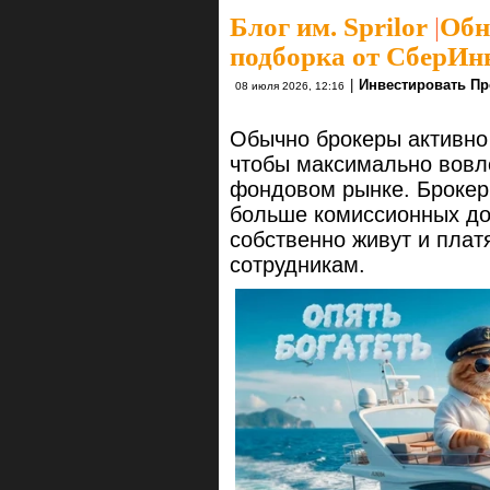
Блог им. Sprilor
|
Обн
подборка от СберИн
|
Инвестировать Пр
08 июля 2026, 12:16
Обычно брокеры активно
чтобы максимально вовле
фондовом рынке. Брокер
больше комиссионных дох
собственно живут и плат
сотрудникам.