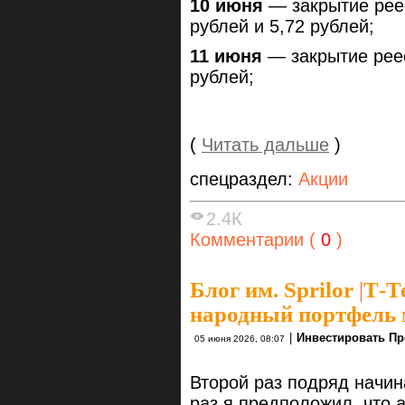
10 июня
— закрытие рее
рублей и 5,72 рублей;
11 июня
— закрытие рее
рублей;
(
Читать дальше
)
спецраздел:
Акции
2.4К
Комментарии (
0
)
Блог им. Sprilor
|
Т-Т
народный портфель 
|
Инвестировать Пр
05 июня 2026, 08:07
Второй раз подряд начин
раз я предположил, что 