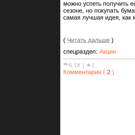
можно успеть получить 
сезоне, но покупать бум
самая лучшая идея, как 
(
Читать дальше
)
спецраздел:
Акции
6.1К
|
★1
Комментарии (
2
)