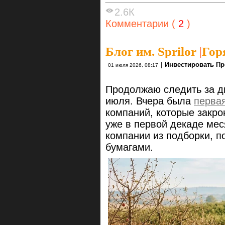
2.6К
Комментарии (
2
)
Блог им. Sprilor
|
Гор
|
Инвестировать Пр
01 июля 2026, 08:17
Продолжаю следить за ди
июля. Вчера была
первая
компаний, которые закр
уже в первой декаде мес
компании из подборки, п
бумагами.