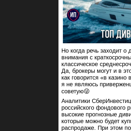
Но когда речь заходит о
внимания с краткосрочн
классическое среднесроч
Да, брокеры могут и в э
как говорится «в казино 
я не являюсь приверженц
советую😜
Аналитики СберИнвестиц
российского фондового р
высокие прогнозные диви
которые можно будет куп
распродаже. При этом п