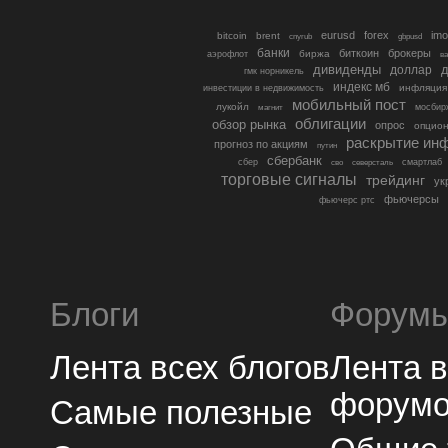
eurusd
forex
imo
bitcoin
brent
cnyrub
gbpusd
банки
биткоин
брокеры
биржа
аэрофлот
в
дивиденды
доллар
д
гмк норникель
индекс мб
инфляция
инвестиции в недвижимость
мобильный пост
лукойл
мосбир
магнит
облигации
обзор рынка
опрос
опцио
раскрытие ин
прогноз по акциям
путин
сбербанк
сбер
северсталь
смартлаб
сво
торговые сигналы
трейдинг
ук
фьючерсы
фьючерс ртс
Блоги
Форум
Лента всех блогов
Лента 
форум
Самые полезные