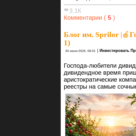
3.1К
Комментарии (
5
)
Блог им. Sprilor
|
🍎Г
1)
|
Инвестировать Пр
30 июня 2026, 08:01
Господа-любители дивид
дивидендное время приш
аристократические комп
реестры на самые сочные