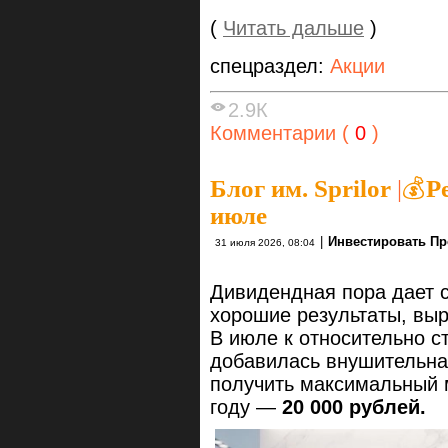
(
Читать дальше
)
спецраздел:
Акции
2.9К
Комментарии (
0
)
Блог им. Sprilor
|
💰Р
июле
|
Инвестировать Пр
31 июля 2026, 08:04
Дивидендная пора дает с
хорошие результаты, выр
В июле к относительно с
добавилась внушительна
получить максимальный 
году —
20 000 рублей.